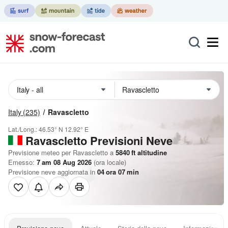
Italy
(235)
Ravascletto
Lat./Long.:
46.53° N
12.92° E
Ravascletto Previsioni Neve
Previsione meteo per Ravascletto a
5840
ft
altitudine
Emesso:
7 am 08 Aug 2026
(ora locale)
Previsione neve aggiornata in
04
ora
07
min