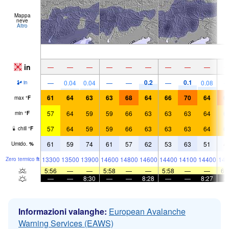
Mappa
neve
Altro
in
—
—
—
—
—
—
—
—
—
0.2
0.1
—
0.04
0.04
—
—
—
0.08
in
61
64
63
63
68
64
66
70
64
6
max
°
F
57
64
59
59
66
63
63
63
64
6
min
°
F
57
64
59
59
66
63
63
63
64
6
chill
°
F
61
59
74
61
57
62
53
63
51
4
Umido.
%
13300
13500
13900
14600
14800
14600
14400
14100
14400
143
Zero termico
ft
5:56
—
—
5:58
—
—
5:58
—
—
6:
—
—
8:30
—
—
8:28
—
—
8:27
Informazioni valanghe:
European Avalanche
Warning Services (EAWS)