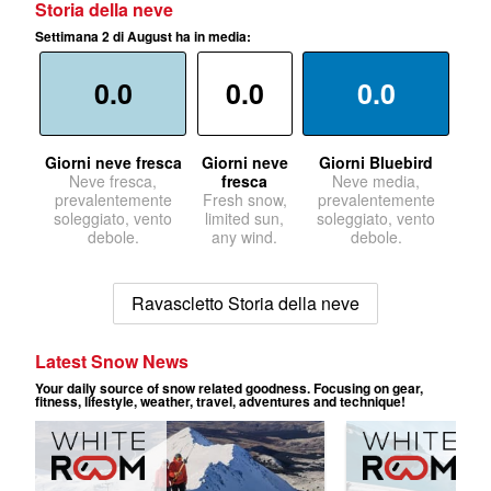
Storia della neve
Settimana 2 di August ha in media:
0.0
0.0
0.0
Giorni neve fresca
Giorni neve
Giorni Bluebird
Neve fresca,
fresca
Neve media,
prevalentemente
Fresh snow,
prevalentemente
soleggiato, vento
limited sun,
soleggiato, vento
debole.
any wind.
debole.
Ravascletto Storia della neve