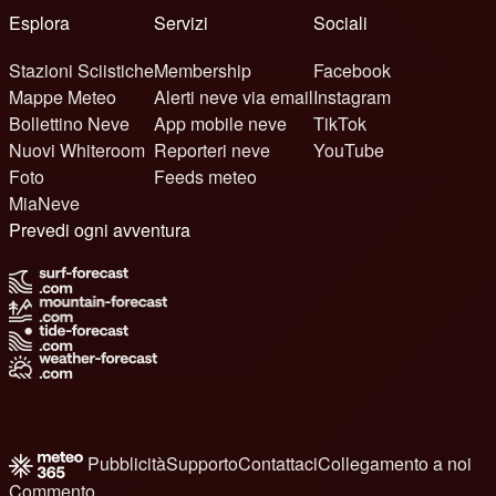
Esplora
Servizi
Sociali
Stazioni Sciistiche
Membership
Facebook
Mappe Meteo
Alerti neve via email
Instagram
Bollettino Neve
App mobile neve
TikTok
Nuovi Whiteroom
Reporteri neve
YouTube
Foto
Feeds meteo
MiaNeve
Prevedi ogni avventura
Pubblicità
Supporto
Contattaci
Collegamento a noi
Commento