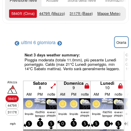
Previsione neve
Attuale
Storia della neve
Informazioni sul
5840
ft
(Cima)
4479
ft
(Mezzo)
3117
ft
(Base)
Mappe Meteo
ultimi 6 giorni
ora
Oraria
Next 3 days weather summary:
Gi
Pioggia moderata (totale 11.0mm), più pesante Lunedì
Pio
pomeriggio. Caldo (max 21°C Lunedì pomeriggio, min
Gio
14°C Sabato mattina). Vento sarà generalmente leggero.
15°
Altezza
Sabato
Domenica
Lunedì
8
9
10
AM
PM
notte
AM
PM
notte
AM
PM
notte
A
5840
ft
4479
ft
rischio
rischio
3117
ft
rovesci
rovesci
rovesci
limp­ido
limp­ido
limp­ido
limp­ido
limp­
temporale
pioggia
pioggia
temporale
pioggia
mph
5
5
5
0
5
5
5
5
5
5