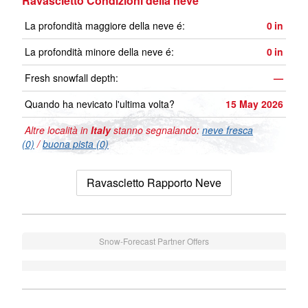
Ravascletto Condizioni della neve
La profondità maggiore della neve é:
0
in
La profondità minore della neve é:
0
in
Fresh snowfall depth:
—
Quando ha nevicato l'ultima volta?
15 May 2026
Altre località in
Italy
stanno segnalando:
neve fresca
(0)
/
buona pista (0)
Ravascletto Rapporto Neve
Snow-Forecast Partner Offers