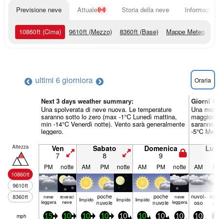
Previsione neve
Attuale
Storia della neve
Informazioni
10860
ft
(Cima)
9610
ft
(Mezzo)
8360
ft
(Base)
Mappe Meteo
ultimi 6 giorni
ora
Oraria
Next 3 days weather summary:
Giorni 4
Una spolverata di neve nuova. Le temperature
Una moder
saranno sotto lo zero (max -1°C Lunedì mattina,
maggiorme
min -14°C Venerdì notte). Vento sarà generalmente
saranno s
leggero.
-5°C Merc
Altezza
Ven
Sabato
Domenica
Lun
7
8
9
1
PM
notte
AM
PM
notte
AM
PM
notte
AM
P
10860
ft
9610
ft
poche
poche
nuvol-
nuv
8360
ft
neve
rovesci
neve
limp­ido
limp­ido
limp­ido
leggera
neve
nuvole
nuvole
leggera
oso
os
mph
15
10
10
10
10
10
10
10
10
1