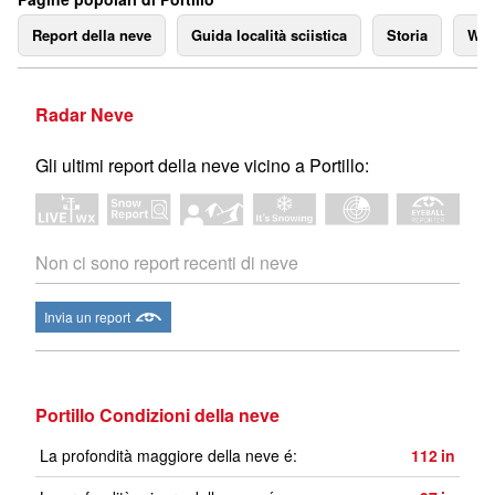
Report della neve
Guida località sciistica
Storia
We
Radar Neve
Gli ultimi report della neve vicino a Portillo:
Non ci sono report recenti di neve
Invia un report
Portillo Condizioni della neve
La profondità maggiore della neve é:
112
in