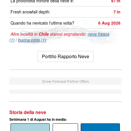
La profondità minore della neve é:
97
in
Fresh snowfall depth:
7
in
Quando ha nevicato l'ultima volta?
6 Aug 2026
Altre località in
Chile
stanno segnalando:
neve fresca
(1)
/
buona pista (1)
Portillo Rapporto Neve
Snow-Forecast Partner Offers
Storia della neve
Settimana 1 di August ha in media: