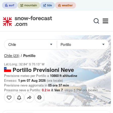
Chile
(23)
Portillo
Lat./Long.:
32.84° S
70.13° W
Portillo Previsioni Neve
Previsione meteo per Portillo a
10860
ft
altitudine
Emesso:
1 pm 07 Aug 2026
(ora locale)
Previsione neve aggiornata in
05
ora
37
min
Prossima neve a Portillo:
0.2
in
il Ven 7
(dopo 5 PM ora locale)