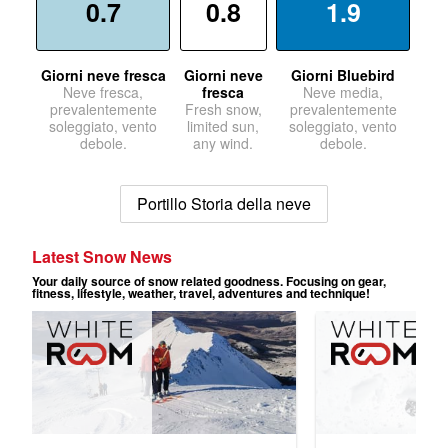
0.7
0.8
1.9
Giorni neve fresca
Giorni neve
Giorni Bluebird
Neve fresca,
fresca
Neve media,
prevalentemente
Fresh snow,
prevalentemente
soleggiato, vento
limited sun,
soleggiato, vento
debole.
any wind.
debole.
Portillo Storia della neve