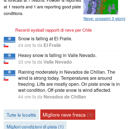
at 1 resorts and 1 are reporting good piste
conditions.
Neve: prossimi 3 giorni
Recenti eyeball rapporti di neve per Chile
Snow is falling at El Fraile.
24 ore fa
da
El Fraile
Heavy snow is falling in Valle Nevado.
33 ore fa
da
Valle Nevado
Raining moderately in Nevados de Chillan. The
wind is strong today. Temperatures are around
freezing. Lifts are mostly open. On piste snow is in
wet condition. Off-piste snow is wind affected.
44 ore fa
da
Nevados de Chillan
Migliore neve fresca
(1)
Tutte le località
Migliori condizioni di pista (1)