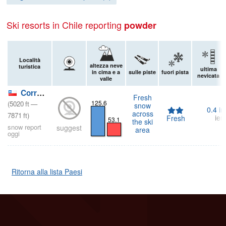
Ski resorts in Chile reporting
powder
Località
altezza neve
turistica
ultima
in cima e a
sulle piste
fuori pista
nevicata
valle
Corralco
Fresh
125.6
(
5020
ft
—
snow
0.4
in
across
7871
ft
)
ieri
Fresh
53.1
the ski
snow report
suggest
area
oggi
Ritorna alla lista Paesi