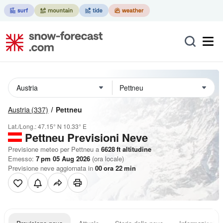
Austria
(337)
Pettneu
Lat./Long.:
47.15° N
10.33° E
Pettneu Previsioni Neve
Previsione meteo per Pettneu a
6628
ft
altitudine
Emesso:
7 pm 05 Aug 2026
(ora locale)
Previsione neve aggiornata in
00
ora
22
min