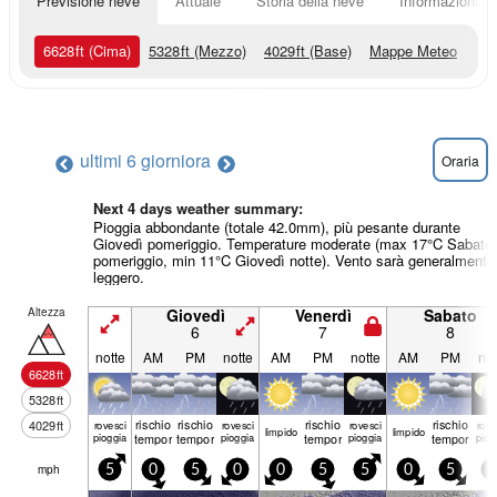
Previsione neve
Attuale
Storia della neve
Informazioni sul
6628
ft
(Cima)
5328
ft
(Mezzo)
4029
ft
(Base)
Mappe Meteo
ultimi 6 giorni
ora
Oraria
Next 4 days weather summary:
Pioggia abbondante (totale 42.0mm), più pesante durante
Giovedì pomeriggio. Temperature moderate (max 17°C Sabato
pomeriggio, min 11°C Giovedì notte). Vento sarà generalmente
leggero.
Altezza
Giovedì
Venerdì
Sabato
6
7
8
notte
AM
PM
notte
AM
PM
notte
AM
PM
not
6628
ft
5328
ft
rischio
rischio
rischio
rischio
4029
ft
rovesci
rovesci
rovesci
rove
limp­ido
limp­ido
pioggia
temporale
temporale
pioggia
temporale
pioggia
temporale
piog
mph
5
0
5
0
0
5
5
0
5
5