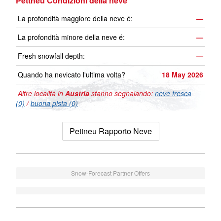
Pettneu Condizioni della neve
La profondità maggiore della neve é:
—
La profondità minore della neve é:
—
Fresh snowfall depth:
—
Quando ha nevicato l'ultima volta?
18 May 2026
Altre località in
Austria
stanno segnalando:
neve fresca
(0)
/
buona pista (0)
Pettneu Rapporto Neve
Snow-Forecast Partner Offers