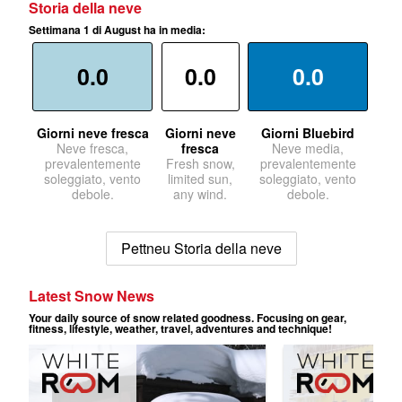
Storia della neve
Settimana 1 di August ha in media:
0.0
0.0
0.0
Giorni neve fresca
Giorni neve
Giorni Bluebird
Neve fresca,
fresca
Neve media,
prevalentemente
Fresh snow,
prevalentemente
soleggiato, vento
limited sun,
soleggiato, vento
debole.
any wind.
debole.
Pettneu Storia della neve