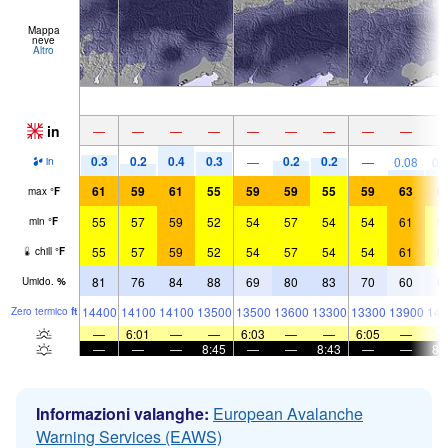
Mappa
neve
Altro
in
—
—
—
—
—
—
—
—
—
0.3
0.2
0.4
0.3
0.2
0.2
—
—
0.08
0.
in
61
59
61
55
59
59
55
59
63
6
max
°
F
55
57
59
52
54
57
54
54
61
5
min
°
F
55
57
59
52
54
57
54
54
61
5
chill
°
F
81
76
84
88
69
80
83
70
60
6
Umido.
%
14400
14100
14100
13500
13500
13600
13300
13300
13900
144
Zero termico
ft
—
6:01
—
—
6:03
—
—
6:05
—
—
—
—
8:45
—
—
8:43
—
—
8:
Informazioni valanghe:
European Avalanche
Warning Services (EAWS)