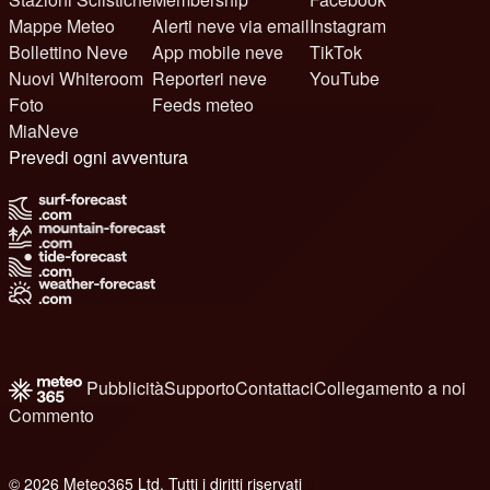
Mappe Meteo
Alerti neve via email
Instagram
Bollettino Neve
App mobile neve
TikTok
Nuovi Whiteroom
Reporteri neve
YouTube
Foto
Feeds meteo
MiaNeve
Prevedi ogni avventura
Pubblicità
Supporto
Contattaci
Collegamento a noi
Commento
© 2026 Meteo365 Ltd. Tutti i diritti riservati
8