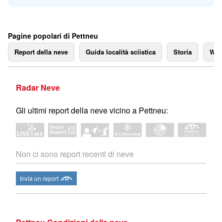
Pagine popolari di Pettneu
Report della neve
Guida località sciistica
Storia
We
Radar Neve
Gli ultimi report della neve vicino a Pettneu:
Non ci sono report recenti di neve
Invia un report