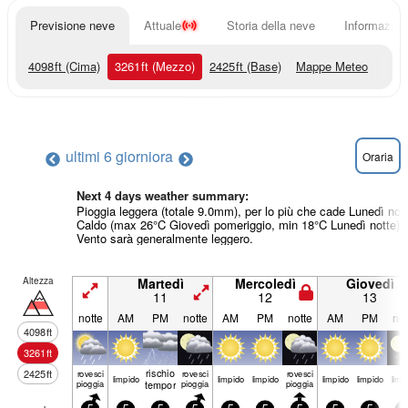
Previsione neve
Attuale
Storia della neve
Informazioni
4098
ft
(Cima)
3261
ft
(Mezzo)
2425
ft
(Base)
Mappe Meteo
ultimi 6 giorni
ora
Oraria
Next 4 days weather summary:
Pioggia leggera (totale 9.0mm), per lo più che cade Lunedì nott
Caldo (max 26°C Giovedì pomeriggio, min 18°C Lunedì notte).
Vento sarà generalmente leggero.
Altezza
Martedì
Mercoledì
Giovedì
11
12
13
notte
AM
PM
notte
AM
PM
notte
AM
PM
not
4098
ft
3261
ft
rischio
2425
ft
rovesci
rovesci
rovesci
limp­ido
limp­ido
limp­ido
limp­ido
limp­ido
limp­
pioggia
temporale
pioggia
pioggia