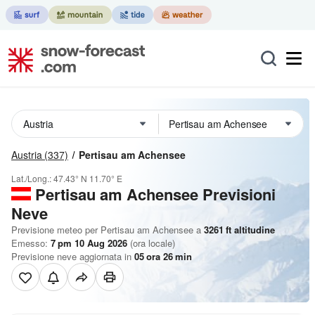
Austria
(337)
Pertisau am Achensee
Lat./Long.:
47.43° N
11.70° E
Pertisau am Achensee Previsioni
Neve
Previsione meteo per Pertisau am Achensee a
3261
ft
altitudine
Emesso:
7 pm 10 Aug 2026
(ora locale)
Previsione neve aggiornata in
05
ora
26
min