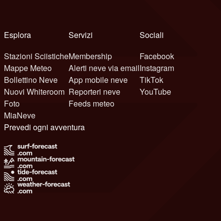
Esplora
Servizi
Sociali
Stazioni Sciistiche
Membership
Facebook
Mappe Meteo
Alerti neve via email
Instagram
Bollettino Neve
App mobile neve
TikTok
Nuovi Whiteroom
Reporteri neve
YouTube
Foto
Feeds meteo
MiaNeve
Prevedi ogni avventura