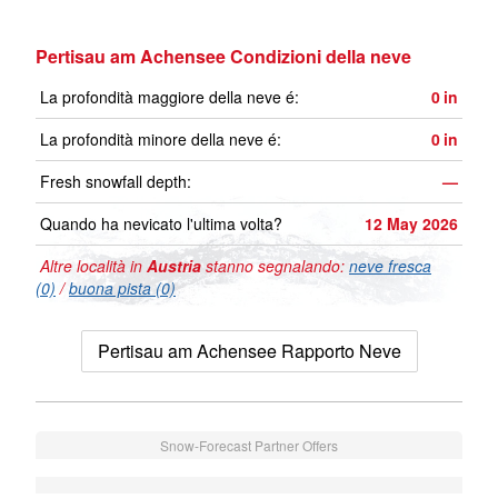
Pertisau am Achensee Condizioni della neve
La profondità maggiore della neve é:
0
in
La profondità minore della neve é:
0
in
Fresh snowfall depth:
—
Quando ha nevicato l'ultima volta?
12 May 2026
Altre località in
Austria
stanno segnalando:
neve fresca
(0)
/
buona pista (0)
Pertisau am Achensee Rapporto Neve
Snow-Forecast Partner Offers