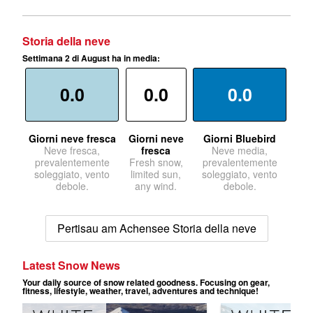
Storia della neve
Settimana 2 di August ha in media:
0.0
0.0
0.0
Giorni neve fresca
Giorni neve
Giorni Bluebird
Neve fresca,
fresca
Neve media,
prevalentemente
Fresh snow,
prevalentemente
soleggiato, vento
limited sun,
soleggiato, vento
debole.
any wind.
debole.
Pertisau am Achensee Storia della neve