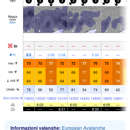
mph
5
5
5
5
5
5
5
5
5
5
Mappa
neve
Altro
in
—
—
—
—
—
—
—
—
—
0.2
—
0.08
0.08
—
—
0.04
—
—
in
73
73
77
72
72
77
70
73
79
7
max
°
F
64
66
77
64
66
77
66
68
79
6
min
°
F
64
66
77
64
66
77
66
68
79
6
chill
°
F
76
56
52
77
61
54
74
60
43
6
Umido.
%
13600
13500
13800
14100
14300
14400
14600
14800
14800
146
Zero termico
ft
—
6:03
—
—
6:03
—
—
6:05
—
—
—
—
8:31
—
—
8:30
—
—
8:
Informazioni valanghe:
European Avalanche