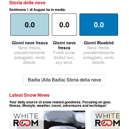
Storia della neve
Settimana 1 di August ha in media:
0.0
0.0
0.0
Giorni neve fresca
Giorni neve
Giorni Bluebird
Neve fresca,
fresca
Neve media,
prevalentemente
Fresh snow,
prevalentemente
soleggiato, vento
limited sun,
soleggiato, vento
debole.
any wind.
debole.
Badia (Alta Badia) Storia della neve