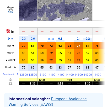
Mappa
neve
Altro
in
—
—
—
—
—
—
—
—
—
0.3
0.6
0.1
0.1
0.2
0.
—
0.08
—
—
in
72
57
70
73
63
73
77
64
75
7
max
°
F
66
54
59
72
55
61
73
57
63
6
min
°
F
66
54
59
72
55
61
73
57
63
6
chill
°
F
75
86
55
53
83
57
56
83
47
7
Umido.
%
13800
13500
13100
14100
14100
14400
14600
14300
14400
148
Zero termico
ft
—
—
6:00
—
—
6:01
—
—
6:03
—
8:36
—
—
8:34
—
—
8:32
—
Informazioni valanghe:
European Avalanche
Warning Services (EAWS)