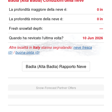
Badia (Alta Badia) Condizioni della neve
La profondità maggiore della neve é:
0
in
La profondità minore della neve é:
0
in
Fresh snowfall depth:
—
Quando ha nevicato l'ultima volta?
10 Jun 2026
Altre località in
Italy
stanno segnalando:
neve fresca
(0)
/
buona pista (0)
Badia (Alta Badia) Rapporto Neve
Snow-Forecast Partner Offers