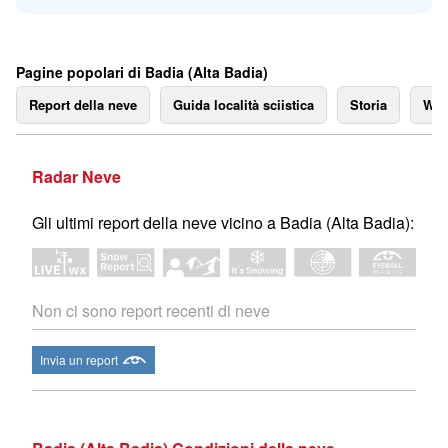
Pagine popolari di Badia (Alta Badia)
Report della neve
Guida località sciistica
Storia
We
Radar Neve
Gli ultimi report della neve vicino a Badia (Alta Badia):
Non ci sono report recenti di neve
Invia un report