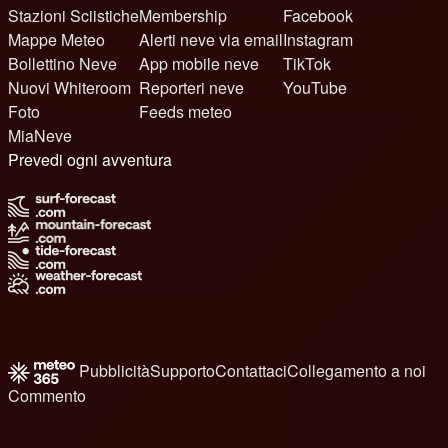
Stazioni Sciistiche
Membership
Facebook
Mappe Meteo
Alerti neve via email
Instagram
Bollettino Neve
App mobile neve
TikTok
Nuovi Whiteroom
Reporteri neve
YouTube
Foto
Feeds meteo
MiaNeve
Prevedi ogni avventura
Pubblicità
Supporto
Contattaci
Collegamento a noi
Commento