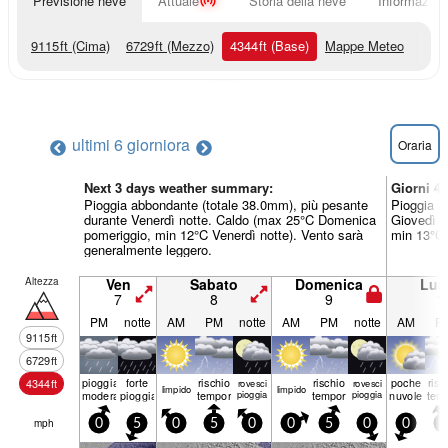
Previsione neve
Attuale
Storia della neve
Informazioni
9115
ft
(Cima)
6729
ft
(Mezzo)
4344
ft
(Base)
Mappe Meteo
ultimi 6 giorni
ora
Oraria
Next 3 days weather summary:
Giorni 4
Pioggia abbondante (totale 38.0mm), più pesante
Pioggia a
durante Venerdì notte. Caldo (max 25°C Domenica
Giovedì p
pomeriggio, min 12°C Venerdì notte). Vento sarà
min 13°C 
generalmente leggero.
Altezza
Ven
Sabato
Domenica
Lun
7
8
9
1
PM
notte
AM
PM
notte
AM
PM
notte
AM
P
9115
ft
6729
ft
pioggia
forte
rischio
rischio
poche
risc
4344
ft
rovesci
rovesci
limp­ido
limp­ido
moderata
pioggia
temporale
pioggia
temporale
pioggia
nuvole
tem
mph
0
5
0
5
0
0
5
0
0
5