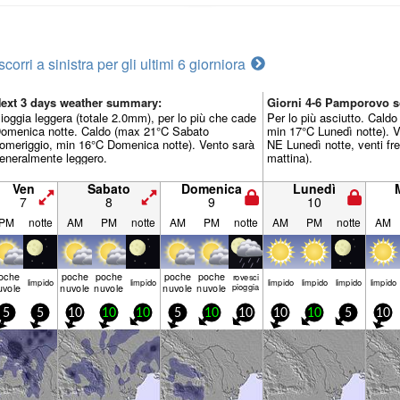
scorri a sinistra per gli ultimi 6 giorni
ora
ext 3 days weather summary:
Giorni 4-6 Pamporovo 
ioggia leggera (totale 2.0mm), per lo più che cade
Per lo più asciutto. Cald
omenica notte. Caldo (max 21°C Sabato
min 17°C Lunedì notte). V
omeriggio, min 16°C Domenica notte). Vento sarà
NE Lunedì notte, venti fr
eneralmente leggero.
mattina).
Ven
Sabato
Domenica
Lunedì
7
8
9
10
PM
notte
AM
PM
notte
AM
PM
notte
AM
PM
notte
AM
oche
poche
poche
poche
poche
rovesci
limp­ido
limp­ido
limp­ido
limp­ido
limp­ido
limp­ido
uvole
nuvole
nuvole
nuvole
nuvole
pioggia
5
5
10
10
10
5
10
10
10
10
5
10