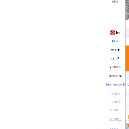
Altro
in
in
max
°
F
min
°
F
chill
°
F
Umido.
%
1
Zero termico
ft
15000ft
12000ft
9000ft
6000ft