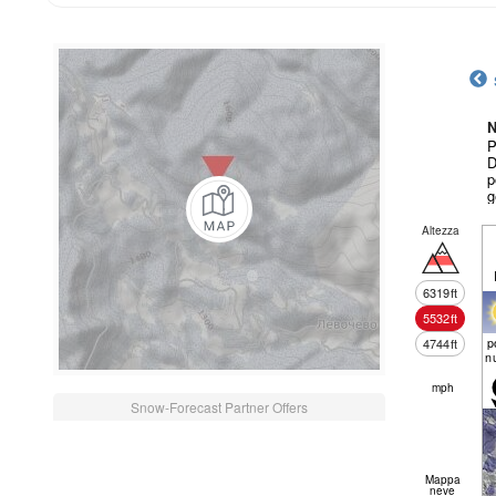
N
P
D
p
g
Altezza
6319
ft
5532
ft
p
4744
ft
n
mph
Snow-Forecast Partner Offers
Mappa
neve