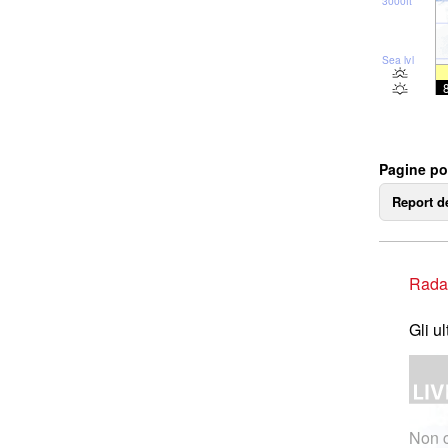
3000ft
Sea lvl
Pagine po
Report d
Rada
Gli u
Non c