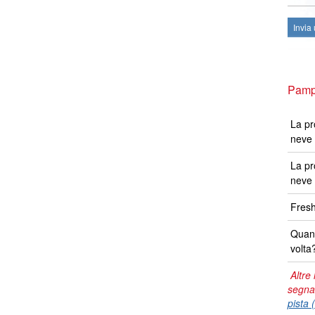
Invia
Pampo
La pr
neve 
La pr
neve 
Fresh
Quand
volta
Altre 
segna
pista 