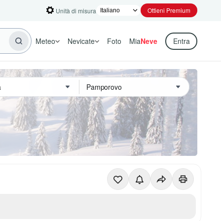
Ottieni Premium
Unità di misura
Meteo
Nevicate
Foto
Mia
Neve
Entra