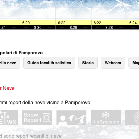
—
—
6:20
—
—
6:22
—
—
6:22
—
—
6:24
8:31
—
—
8:30
—
—
8:29
—
—
8:28
—
—
polari di Pamporovo
ella neve
Guida località sciistica
Storia
Webcam
Map
r Neve
ltimi report della neve vicino a Pamporovo:
i sono report recenti di neve