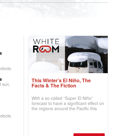
:
a
debole.
a
This Winter’s El Niño, The
d sun,
Facts & The Fiction
With a so-called “Super El Niño”
forecast to have a significant effect on
the regions around the Pacific this
winter, the question skiers are asking
debole.
is simple: book now or wait, and
where are the best odds?