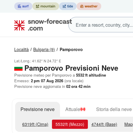
Località
Bulgaria
(9)
Pamporovo
Lat./Long.:
41.62° N
24.72° E
Pamporovo Previsioni Neve
Previsione meteo per Pamporovo a
5532
ft
altitudine
Emesso:
2 pm 07 Aug 2026
(ora locale)
Previsione neve aggiornata in
02
ora
42
min
Previsione neve
Attuale
Storia della neve
6319
ft
(Cima)
5532
ft
(Mezzo)
4744
ft
(Base)
Map