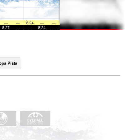
—
—
6:24
—
—
8:27
—
—
8:24
—
pa Pista