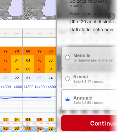
Sblocca l'accesso completo s
e web
Sconti esclusivi per i membri
Oltre 20 anni di storia della n
Dati storici della neve
—
—
—
—
—
—
—
—
—
—
72
70
68
72
68
Mensile
$
70
64
64
70
63
Si rinnova mensilmente
70
64
63
70
61
6 mesi
$ 
29
22
31
22
24
Solo $ 4.17 / mese
14300
14600
14800
14400
14600
Annuale
$ 
Solo $ 2.50 / mese
66
64
64
67
63
Continua
75
63
71
75
62