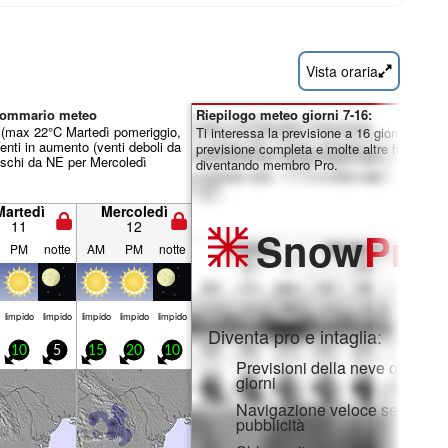
Vista oraria
sommario meteo
Riepilogo meteo giorni 7-16:
o (max 22°C Martedì pomeriggio,
Ti interessa la previsione a 16 giorni? Sblo
enti in aumento (venti deboli da
previsione completa e molte altre funzionali
eschi da NE per Mercoledì
diventando membro Pro.
Martedì
Mercoledì
11
12
Snow
Pro
PM
notte
AM
PM
notte
limp­ido
limp­ido
limp­ido
limp­ido
limp­ido
Diventa pro e intaglia:
10
5
15
20
10
Previsioni della neve orarie e
giorni
Navigazione veloce senza
pubblicità