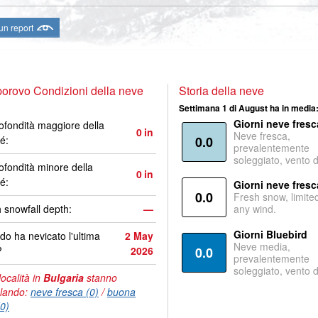
 un report
rovo Condizioni della neve
Storia della neve
Settimana 1 di August ha in media
Giorni neve fresc
ofondità maggiore della
0
in
Neve fresca,
é:
0.0
prevalentemente
soleggiato, vento 
ofondità minore della
0
in
é:
Giorni neve fresc
0.0
Fresh snow, limite
 snowfall depth:
—
any wind.
Giorni Bluebird
o ha nevicato l'ultima
2 May
Neve media,
?
2026
0.0
prevalentemente
soleggiato, vento 
località in
Bulgaria
stanno
lando:
neve fresca (0)
/
buona
(0)