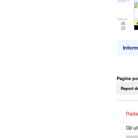
3000ft
Sea lvl
Inform
Pagine po
Report d
Rada
Gli u