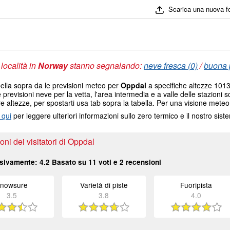
Scarica una nuova f
 località in
Norway
stanno segnalando:
neve fresca (0)
/
buona p
ella sopra da le previsioni meteo per
Oppdal
a specifiche altezze 1013 
e previsioni neve per la vetta, l'area intermedia e a valle delle stazioni s
re altezze, per spostarti usa tab sopra la tabella. Per una visione meteo
 qui
per leggere ulteriori informazioni sullo zero termico e il nostro sis
ni dei visitatori di Oppdal
sivamente:
4.2
Basato su
11
voti e
2
recensioni
nowsure
Varietà di piste
Fuoripista
3.5
3.8
4.0