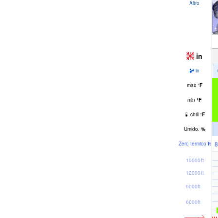
Altro
in
in
max
°
F
min
°
F
chill
°
F
Umido.
%
8
Zero termico
ft
15000ft
12000ft
9000ft
6000ft