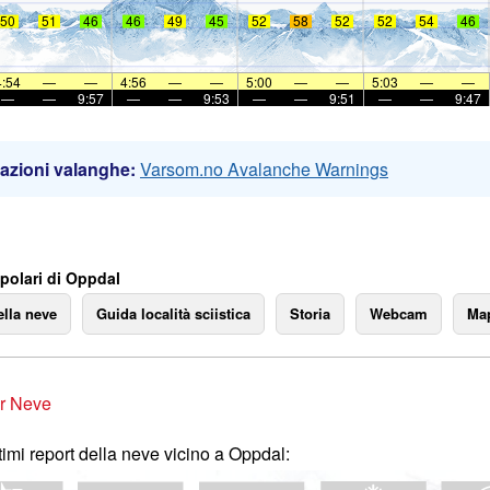
50
51
46
46
49
45
52
58
52
52
54
46
4:54
—
—
4:56
—
—
5:00
—
—
5:03
—
—
—
—
9:57
—
—
9:53
—
—
9:51
—
—
9:47
azioni valanghe:
Varsom.no Avalanche Warnings
polari di Oppdal
ella neve
Guida località sciistica
Storia
Webcam
Map
r Neve
ltimi report della neve vicino a Oppdal: