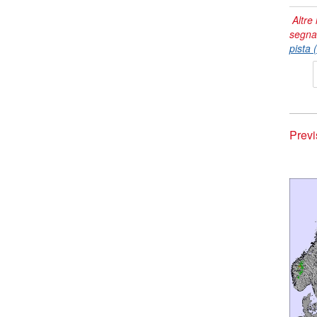
Altre 
segna
pista 
Previ