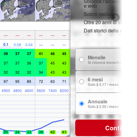
Sblocca l'accesso compl
e web
Sconti esclusivi per i m
Oltre 20 anni di storia d
Dati storici della neve
—
—
—
—
—
—
0.1
0.08
0.04
—
—
—
39
37
37
41
46
45
Mensile
Si rinnova mensilmente
37
37
36
37
45
43
32
32
32
34
43
43
6 mesi
97
95
89
72
63
71
Solo $ 4.17 / mese
4900
4800
4600
5600
7400
8200
Annuale
Solo $ 2.50 / mese
Continua
35
34
33
36
42
41