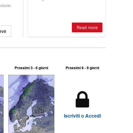
winter, the question skiers are asking
debole.
is simple: book now or wait, and
where are the best odds?
Read more
eve
Prossimi 3 - 6 giorni
Prossimi 6 - 9 giorni
Iscriviti o Accedi