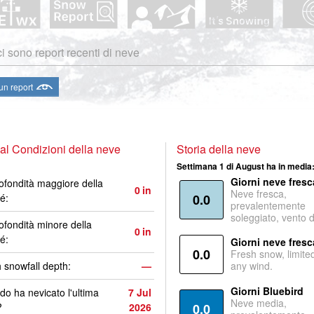
i sono report recenti di neve
 un report
l Condizioni della neve
Storia della neve
Settimana 1 di August ha in media
Giorni neve fresc
ofondità maggiore della
0
in
Neve fresca,
é:
0.0
prevalentemente
soleggiato, vento 
ofondità minore della
0
in
é:
Giorni neve fresc
0.0
Fresh snow, limite
 snowfall depth:
—
any wind.
Giorni Bluebird
o ha nevicato l'ultima
7 Jul
Neve media,
?
2026
0.0