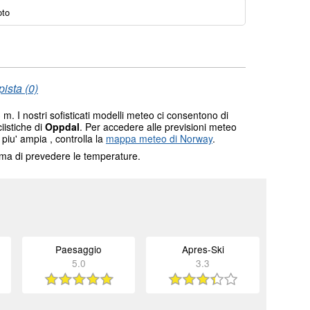
oto
ista (0)
m. I nostri sofisticati modelli meteo ci consentono di
ciistiche di
Oppdal
. Per accedere alle previsioni meteo
 piu' ampia , controlla la
mappa meteo di Norway
.
tema di prevedere le temperature.
Paesaggio
Apres-Ski
5.0
3.3