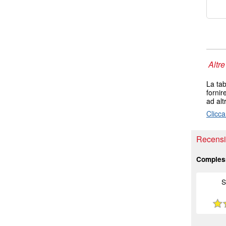
Altre
La tab
fornir
ad alt
Clicca
Recensio
Comples
S