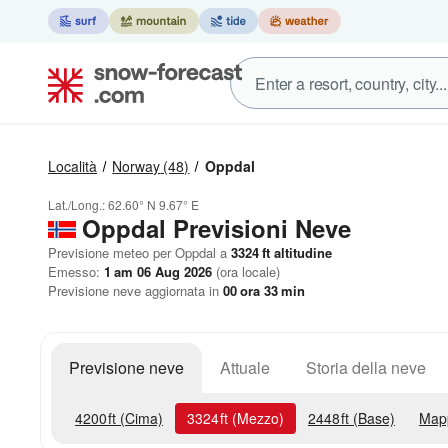
Località
Norway
(48)
Oppdal
Lat./Long.:
62.60° N
9.67° E
Oppdal Previsioni Neve
Previsione meteo per Oppdal a
3324
ft
altitudine
Emesso:
1 am 06 Aug 2026
(ora locale)
Previsione neve aggiornata in
00
ora
33
min
Previsione neve
Attuale
Storia della neve
4200
ft
(Cima)
3324
ft
(Mezzo)
2448
ft
(Base)
Map