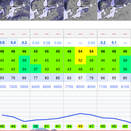
—
—
—
—
—
—
—
—
—
—
—
—
0.6
0.4
0.2
0.2
0.1
0.04
0.08
0.04
—
—
0.04
—
48
48
46
43
45
45
48
54
54
48
48
46
45
46
39
41
45
43
46
52
46
46
48
39
41
43
34
37
43
43
43
48
43
41
41
36
93
76
89
77
83
85
63
57
79
66
55
85
000
7400
5900
6400
6600
6900
7700
8500
8000
7100
6900
6100
45
44
40
38
41
41
44
49
47
45
45
40