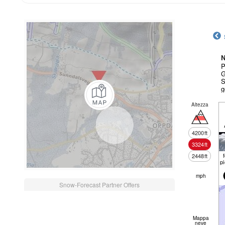
N
P
G
S
g
Altezza
4200
ft
3324
ft
2448
ft
p
mph
Snow-Forecast Partner Offers
Mappa
neve