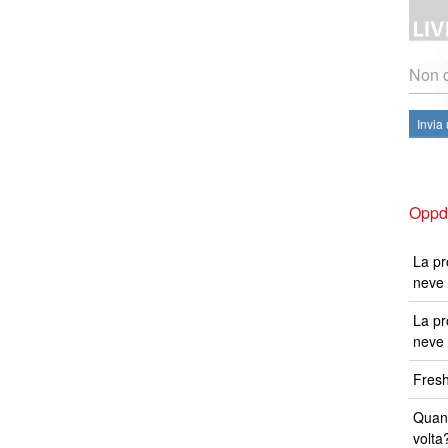
Non c
Invia
Oppda
La pr
neve 
La pr
neve 
Fresh
Quand
volta