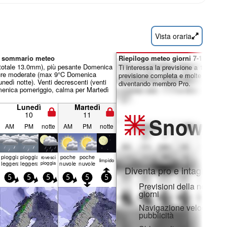
Vista oraria
l sommario meteo
Riepilogo meteo giorni 7-16:
totale 13.0mm), più pesante Domenica
Ti interessa la previsione a 16 giorni
ure moderate (max 9°C Domenica
previsione completa e molte altre fun
nedì notte). Venti decrescenti (venti
diventando membro Pro.
menica pomeriggio, calma per Martedì
Lunedì
Martedì
10
11
Snow
Pr
AM
PM
notte
AM
PM
notte
pioggia
pioggia
poche
poche
rovesci
limp­ido
leggera
leggera
pioggia
nuvole
nuvole
Diventa pro e intaglia:
5
5
5
5
5
5
Previsioni della neve ora
giorni
Navigazione veloce sen
pubblicità