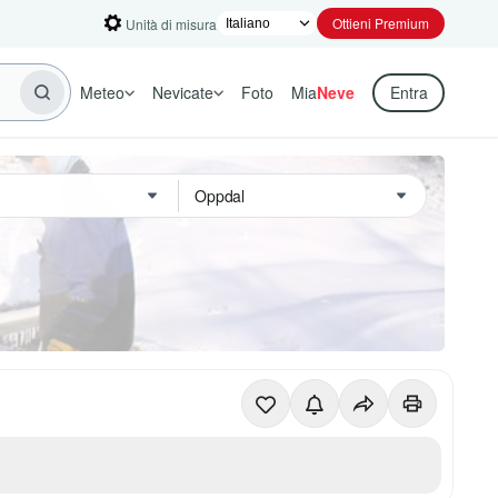
Ottieni Premium
Unità di misura
Meteo
Nevicate
Foto
Mia
Neve
Entra