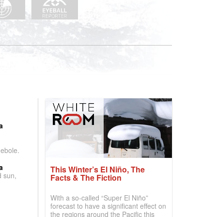
:
a
debole.
a
This Winter’s El Niño, The
d sun,
Facts & The Fiction
With a so-called “Super El Niño”
forecast to have a significant effect on
the regions around the Pacific this