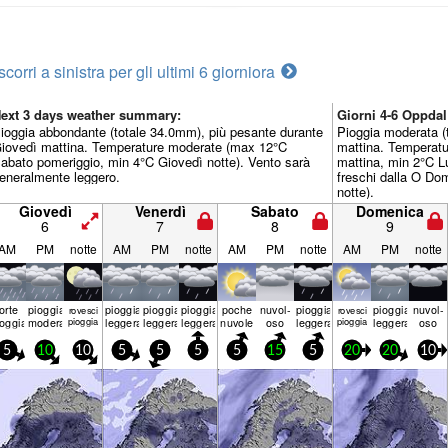
scorri a sinistra per gli ultimi 6 giorni
ora
ext 3 days weather summary:
Giorni 4-6 Oppda
ioggia abbondante (totale 34.0mm), più pesante durante
Pioggia moderata (
iovedì mattina. Temperature moderate (max 12°C
mattina. Temperat
abato pomeriggio, min 4°C Giovedì notte). Vento sarà
mattina, min 2°C Lu
eneralmente leggero.
freschi dalla O Do
notte).
Giovedì
Venerdì
Sabato
Domenica
6
7
8
9
AM
PM
notte
AM
PM
notte
AM
PM
notte
AM
PM
notte
forte
pioggia
pioggia
pioggia
pioggia
poche
nuvol-
pioggia
pioggia
nuvol-
rovesci
rovesci
ioggia
moderata
pioggia
leggera
leggera
leggera
nuvole
oso
leggera
pioggia
leggera
oso
5
10
10
5
5
5
5
15
5
20
20
10