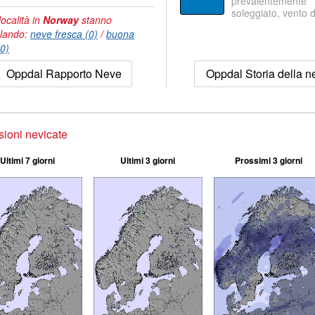
prevalentemente
soleggiato, vento 
località in
Norway
stanno
lando:
neve fresca (0)
/
buona
(0)
Oppdal Rapporto Neve
Oppdal Storia della n
sioni nevicate
Ultimi 7 giorni
Ultimi 3 giorni
Prossimi 3 giorni