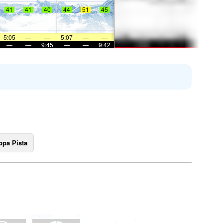
41
41
40
44
51
45
5:05
—
—
5:07
—
—
—
—
9:45
—
—
9:42
pa Pista