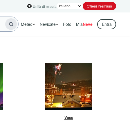
Ottieni Premium
Unità di misura
Meteo
Nevicate
Foto
Mia
Neve
Entra
Voss