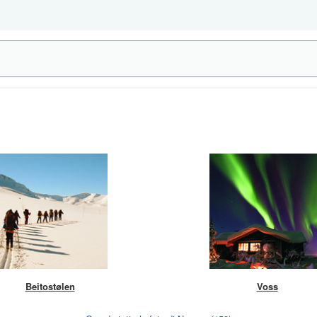
Beitostølen
Voss