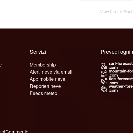
View the full Nas
Servizi
Prevedi ogni 
e
Membership
Alerti neve via email
App mobile neve
Reporteri neve
Feeds meteo
noi
Commento