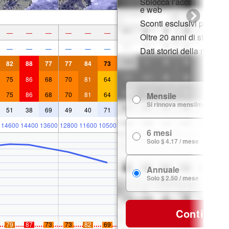
Sblocca l'accesso compl
e web
Sconti esclusivi per i m
—
—
—
—
—
—
Oltre 20 anni di storia d
—
—
—
—
—
—
Dati storici della neve
82
88
77
77
84
73
75
86
68
70
81
64
75
86
68
70
81
64
Mensile
Si rinnova mensilmente
51
38
69
49
40
71
14600
14400
13600
12800
11600
10500
6 mesi
Solo $ 4.17 / mese
Annuale
Solo $ 2.50 / mese
Continua
79
87
73
73
82
69