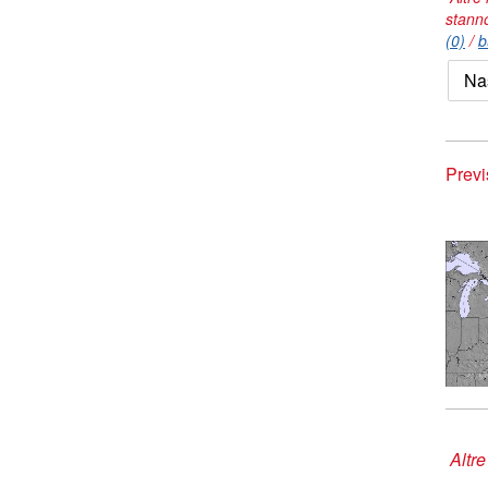
stann
(0)
/
b
Na
Previ
Altre