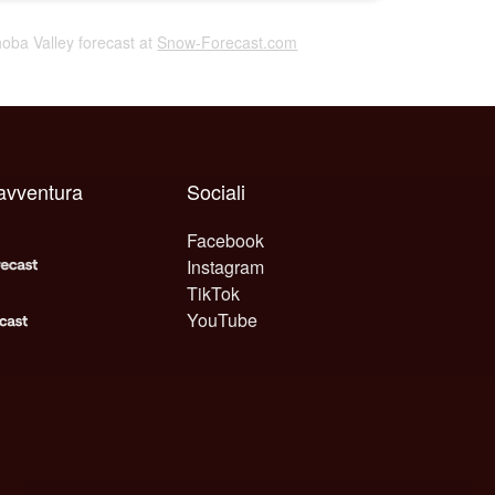
hoba Valley forecast at
Snow-Forecast.com
avventura
Sociali
Facebook
Instagram
TikTok
YouTube