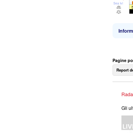
Sea lvl
Inform
Pagine po
Report d
Rada
Gli u