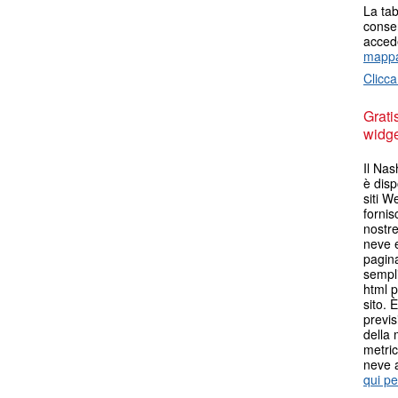
La tab
consen
accede
mappa
Clicca
Grati
widget
Il Nas
è disp
siti W
fornis
nostr
neve e
pagina
sempli
html p
sito. 
previs
della 
metric
neve 
qui pe