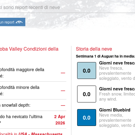
i sono report recenti di neve
 un report
ba Valley Condizioni della
Storia della neve
Settimana 1 di August ha in media
Giorni neve fresc
Neve fresca,
ofondità maggiore della
0.0
—
prevalentemente
é:
soleggiato, vento 
ofondità minore della
Giorni neve fresc
—
0.0
é:
Fresh snow, limite
any wind.
 snowfall depth:
—
Giorni Bluebird
Neve media,
o ha nevicato l'ultima
2 Apr
0.0
prevalentemente
?
2026
soleggiato, vento 
località in
USA - Massachusetts