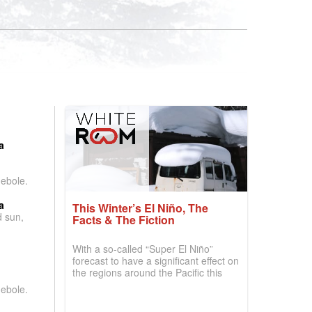
:
a
debole.
a
This Winter’s El Niño, The
d sun,
Facts & The Fiction
With a so-called “Super El Niño”
forecast to have a significant effect on
the regions around the Pacific this
winter, the question skiers are asking
debole.
is simple: book now or wait, and
where are the best odds?