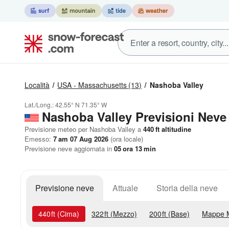
Località
USA - Massachusetts
(13)
Nashoba Valley
Lat./Long.:
42.55° N
71.35° W
Nashoba Valley Previsioni Neve
Previsione meteo per Nashoba Valley a
440
ft
altitudine
Emesso:
7 am 07 Aug 2026
(ora locale)
Previsione neve aggiornata in
05
ora
13
min
Previsione neve
Attuale
Storia della neve
440
ft
(Cima)
322
ft
(Mezzo)
200
ft
(Base)
Mappe 