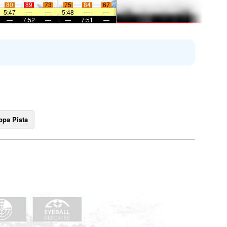
80
89
73
75
84
67
5:47
—
—
5:48
—
—
—
7:52
—
—
7:51
—
pa Pista