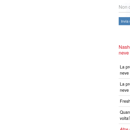
Non c
Invia
Nasho
neve
La pr
neve 
La pr
neve 
Fresh
Quand
volta
Altre 