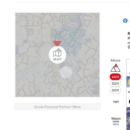
N
P
n
S
Altezza
440
ft
322
ft
200
ft
li
mph
Snow-Forecast Partner Offers
Mappa
neve
Altro