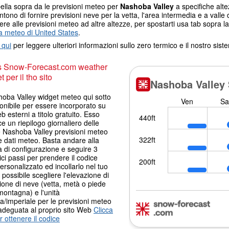
ella sopra da le previsioni meteo per
Nashoba Valley
a specifiche alte
tono di fornire previsioni neve per la vetta, l'area intermedia e a valle d
re alle previsioni meteo ad altre altezze, per spostarti usa tab sopra la
 meteo di United States
.
 qui
per leggere ulteriori informazioni sullo zero termico e il nostro sis
s Snow-Forecast.com weather
 per il tho sito
hoba Valley widget meteo qui sotto
onibile per essere incorporato su
eb esterni a titolo gratuito. Esso
ce un riepilogo giornaliero delle
e Nashoba Valley previsioni meteo
 dati meteo. Basta andare alla
 di configurazione e seguire 3
ci passi per prendere il codice
ersonalizzato ed incollarlo nel tuo
È possibile scegliere l'elevazione di
ione di neve (vetta, metà o piede
montagna) e l'unità
a/imperiale per le previsioni meteo
adeguata al proprio sito Web
Clicca
r ottenere il codice