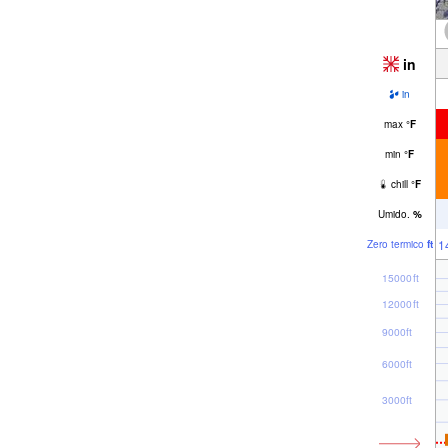
in
in
max
°
F
min
°
F
chill
°
F
Umido.
%
1
Zero termico
ft
15000ft
12000ft
9000ft
6000ft
3000ft