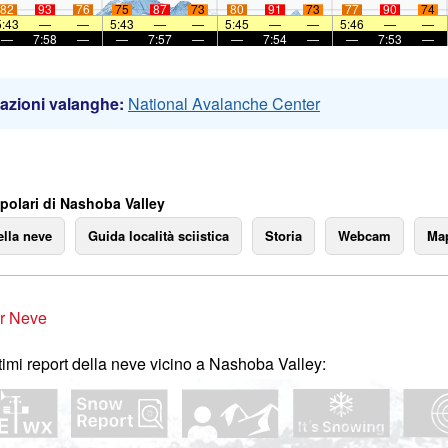
82
93
76
75
87
73
80
91
73
77
90
74
5:43
—
—
5:43
—
—
5:45
—
—
5:46
—
—
—
7:58
—
—
7:57
—
—
7:54
—
—
7:53
—
azioni valanghe:
National Avalanche Center
polari di Nashoba Valley
ella neve
Guida località sciistica
Storia
Webcam
Map
r Neve
ltimi report della neve vicino a Nashoba Valley: