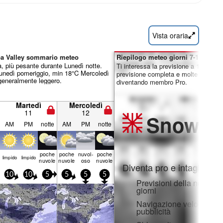
Vista oraria
ba Valley sommario meteo
Riepilogo meteo giorni 7-16:
a, più pesante durante Lunedì notte.
Ti interessa la previsione a 16 giorni
unedì pomeriggio, min 18°C Mercoledì
previsione completa e molte altre fun
 generalmente leggero.
diventando membro Pro.
Martedì
Mercoledì
11
12
Snow
Pr
AM
PM
notte
AM
PM
notte
poche
poche
nuvol-
poche
limp­ido
limp­ido
nuvole
nuvole
oso
nuvole
Diventa pro e intaglia:
10
10
5
5
5
5
Previsioni della neve ora
giorni
Navigazione veloce sen
pubblicità