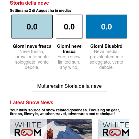
Storia della neve
Settimana 2 di August ha in media:
0.0
0.0
0.0
Giorni neve fresca
Giorni neve
Giorni Bluebird
Neve fresca,
fresca
Neve media,
prevalentemente
Fresh snow,
prevalentemente
soleggiato, vento
limited sun,
soleggiato, vento
debole.
any wind.
debole.
Muttereralm Storia della neve