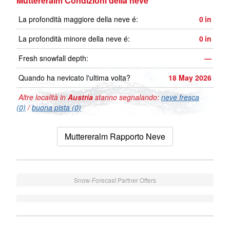
Muttereralm Condizioni della neve
La profondità maggiore della neve é:
0
in
La profondità minore della neve é:
0
in
Fresh snowfall depth:
—
Quando ha nevicato l'ultima volta?
18 May 2026
Altre località in
Austria
stanno segnalando:
neve fresca
(0)
/
buona pista (0)
Muttereralm Rapporto Neve
Snow-Forecast Partner Offers