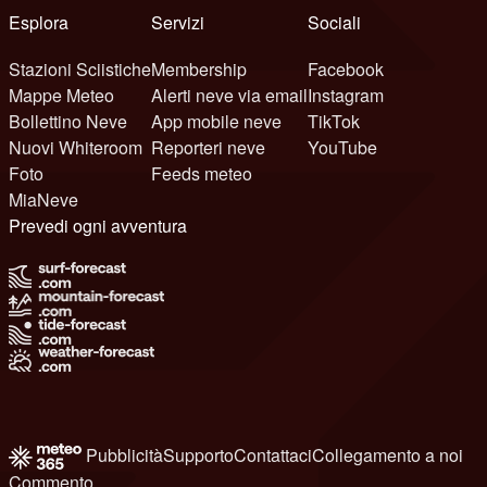
Esplora
Servizi
Sociali
Stazioni Sciistiche
Membership
Facebook
Mappe Meteo
Alerti neve via email
Instagram
Bollettino Neve
App mobile neve
TikTok
Nuovi Whiteroom
Reporteri neve
YouTube
Foto
Feeds meteo
MiaNeve
Prevedi ogni avventura
Pubblicità
Supporto
Contattaci
Collegamento a noi
Commento