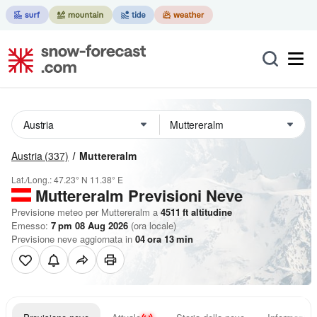
Austria
(337)
Muttereralm
Lat./Long.:
47.23° N
11.38° E
Muttereralm Previsioni Neve
Previsione meteo per Muttereralm a
4511
ft
altitudine
Emesso:
7 pm 08 Aug 2026
(ora locale)
Previsione neve aggiornata in
04
ora
13
min