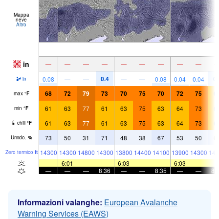
Mappa
neve
Altro
in
—
—
—
—
—
—
—
—
—
0.4
0.
0.08
—
—
—
—
0.08
0.04
0.04
in
68
72
79
73
70
75
70
72
75
6
max
°
F
61
63
77
61
63
75
63
64
73
6
min
°
F
61
63
77
61
63
75
63
64
73
6
chill
°
F
73
50
31
71
48
38
67
53
50
6
Umido.
%
14300
14300
14800
14300
13800
14400
14100
13900
14300
144
Zero termico
ft
—
6:01
—
—
6:03
—
—
6:03
—
—
—
—
8:36
—
—
8:35
—
—
8:
Informazioni valanghe:
European Avalanche
Warning Services (EAWS)