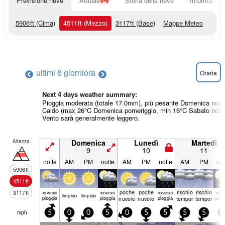
Previsione neve
Attuale
Storia della neve
Informazioni
5906
ft
(Cima)
4511
ft
(Mezzo)
3117
ft
(Base)
Mappe Meteo
ultimi 6 giorni
ora
Oraria
Next 4 days weather summary:
Pioggia moderata (totale 17.0mm), più pesante Domenica notte
Caldo (max 26°C Domenica pomeriggio, min 16°C Sabato notte
Vento sarà generalmente leggero.
Altezza
Domenica
Lunedì
Martedì
9
10
11
notte
AM
PM
notte
AM
PM
notte
AM
PM
not
5906
ft
4511
ft
poche
poche
rischio
rischio
3117
ft
rovesci
rovesci
rovesci
rove
limp­ido
limp­ido
pioggia
pioggia
nuvole
nuvole
pioggia
temporale
temporale
piog
mph
5
0
0
5
0
5
5
5
5
5