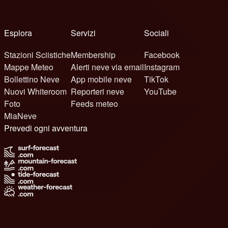
Esplora
Servizi
Sociali
Stazioni Sciistiche
Membership
Facebook
Mappe Meteo
Alerti neve via email
Instagram
Bollettino Neve
App mobile neve
TikTok
Nuovi Whiteroom
Reporteri neve
YouTube
Foto
Feeds meteo
MiaNeve
Prevedi ogni avventura