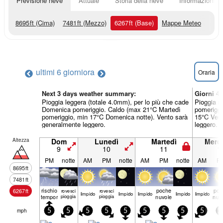
Previsione neve
Attuale
Storia della neve
Informazioni sul
8695
ft
(Cima)
7481
ft
(Mezzo)
6267
ft
(Base)
Mappe Meteo
ultimi 6 giorni
ora
Oraria
Next 3 days weather summary:
Giorni 4
Pioggia leggera (totale 4.0mm), per lo più che cade
Pioggia m
Domenica pomeriggio. Caldo (max 21°C Martedì
pomeriggi
pomeriggio, min 17°C Domenica notte). Vento sarà
15°C Vene
generalmente leggero.
leggero.
Altezza
Dom
Lunedì
Martedì
Merco
9
10
11
1
PM
notte
AM
PM
notte
AM
PM
notte
AM
P
8695
ft
7481
ft
rischio
poche
poc
6267
ft
rovesci
rovesci
limp­ido
limp­ido
limp­ido
limp­ido
limp­ido
temporale
pioggia
pioggia
nuvole
nuv
mph
5
5
5
5
5
5
5
5
5
1