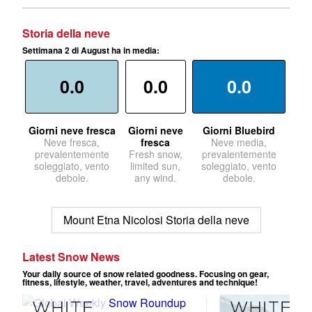
Storia della neve
Settimana 2 di August ha in media:
0.0
0.0
0.0
Giorni neve fresca
Giorni neve
Giorni Bluebird
Neve fresca,
fresca
Neve media,
prevalentemente
Fresh snow,
prevalentemente
soleggiato, vento
limited sun,
soleggiato, vento
debole.
any wind.
debole.
Mount Etna Nicolosi Storia della neve