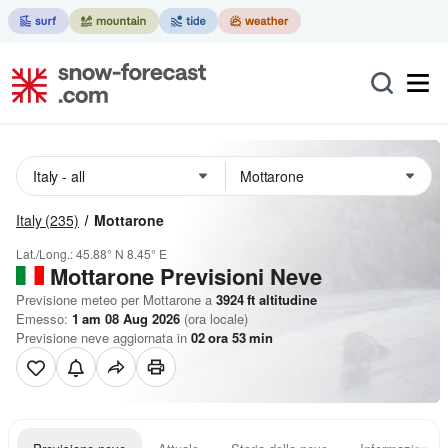
Italy
(235)
Mottarone
Lat./Long.:
45.88° N
8.45° E
Mottarone Previsioni Neve
Previsione meteo per Mottarone a
3924
ft
altitudine
Emesso:
1 am 08 Aug 2026
(ora locale)
Previsione neve aggiornata in
02
ora
53
min