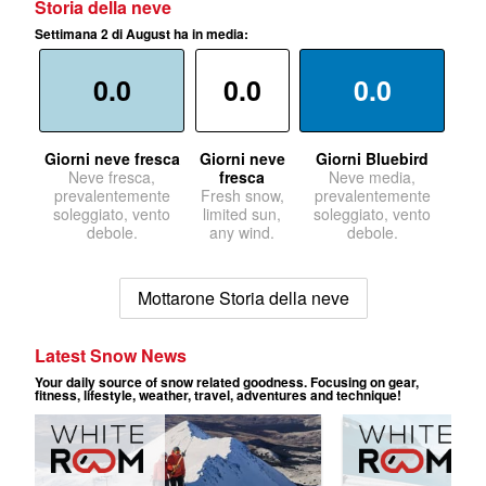
Storia della neve
Settimana 2 di August ha in media:
0.0
0.0
0.0
Giorni neve fresca
Giorni neve
Giorni Bluebird
Neve fresca,
fresca
Neve media,
prevalentemente
Fresh snow,
prevalentemente
soleggiato, vento
limited sun,
soleggiato, vento
debole.
any wind.
debole.
Mottarone Storia della neve