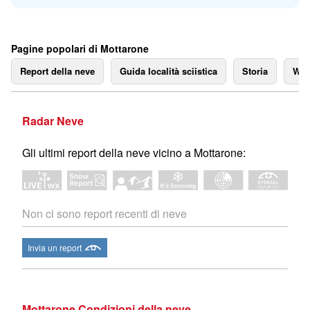
Pagine popolari di Mottarone
Report della neve
Guida località sciistica
Storia
We
Radar Neve
Gli ultimi report della neve vicino a Mottarone:
Non ci sono report recenti di neve
Invia un report
Mottarone Condizioni della neve