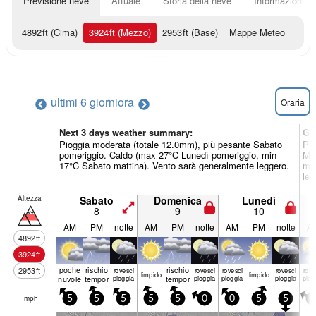
Previsione neve
Attuale
Storia della neve
Informazioni sul
4892
ft
(Cima)
3924
ft
(Mezzo)
2953
ft
(Base)
Mappe Meteo
ultimi 6 giorni
ora
Oraria
Next 3 days weather summary:
Gi
Pioggia moderata (totale 12.0mm), più pesante Sabato
Pio
pomeriggio. Caldo (max 27°C Lunedì pomeriggio, min
Mer
17°C Sabato mattina). Vento sarà generalmente leggero.
min
leg
Altezza
Sabato
Domenica
Lunedì
8
9
10
AM
PM
notte
AM
PM
notte
AM
PM
notte
A
4892
ft
3924
ft
poche
rischio
rischio
2953
ft
rovesci
rovesci
rovesci
rovesci
rove
limp­ido
limp­ido
nuvole
temporale
pioggia
temporale
pioggia
pioggia
pioggia
piog
mph
5
5
5
5
5
0
0
5
5
0