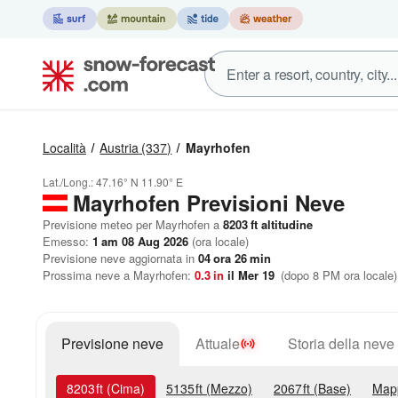
Località
Austria
(337)
Mayrhofen
Lat./Long.:
47.16° N
11.90° E
Mayrhofen Previsioni Neve
Previsione meteo per Mayrhofen a
8203
ft
altitudine
Emesso:
1 am 08 Aug 2026
(ora locale)
Previsione neve aggiornata in
04
ora
26
min
Prossima neve a Mayrhofen:
0.3
in
il Mer 19
(dopo 8 PM ora locale)
Previsione neve
Attuale
Storia della neve
8203
ft
(Cima)
5135
ft
(Mezzo)
2067
ft
(Base)
Map