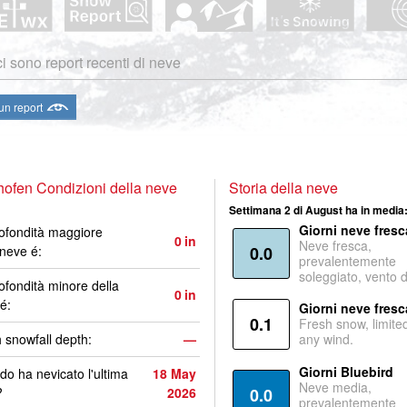
i sono report recenti di neve
 un report
ofen Condizioni della neve
Storia della neve
Settimana 2 di August ha in media
Giorni neve fresc
ofondità maggiore
0
in
Neve fresca,
 neve é:
0.0
prevalentemente
soleggiato, vento 
ofondità minore della
0
in
é:
Giorni neve fresc
0.1
Fresh snow, limite
 snowfall depth:
—
any wind.
Giorni Bluebird
o ha nevicato l'ultima
18 May
Neve media,
?
2026
0.0
prevalentemente