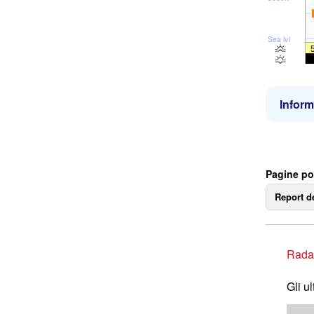
Sea lvl
Inform
Pagine po
Report d
Rada
Gli u