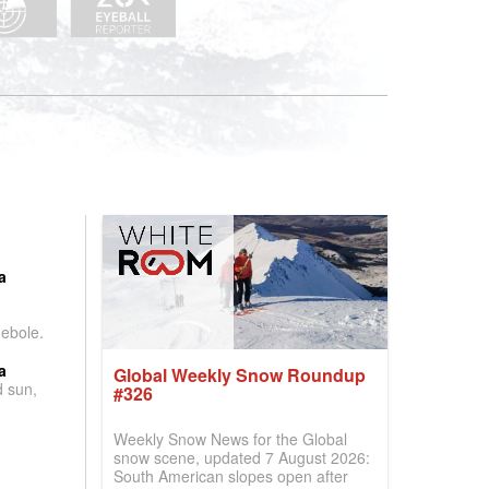
:
a
debole.
a
Global Weekly Snow Roundup
d sun,
#326
Weekly Snow News for the Global
snow scene, updated 7 August 2026:
South American slopes open after