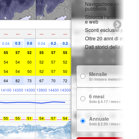
Navigazione veloce sen
pubblicità
Sblocca l'accesso compl
e web
Sconti esclusivi per i m
—
—
—
—
—
—
Oltre 20 anni di storia d
0.3
0.6
0.2
0.2
0.04
0.04
Dati storici della neve
55
57
52
55
57
55
54
54
50
52
57
52
54
54
50
52
57
50
Mensile
Si rinnova mensilmente
64
82
73
67
70
72
14100
14300
14300
13900
14400
14300
6 mesi
Solo $ 4.17 / mese
Annuale
55
55
51
54
57
54
Solo $ 2.50 / mese