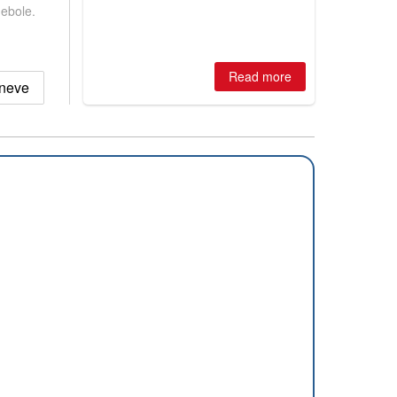
huge snowfalls, New Zealand posts
debole.
best conditions of season so far,
Australian areas open most terrain of
2026, northern hemisphere down to
two outdoor areas still open.
Read more
 neve