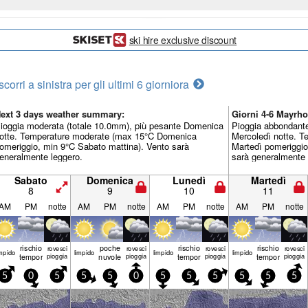
ski hire exclusive discount
scorri a sinistra per gli ultimi 6 giorni
ora
ext 3 days weather summary:
Giorni 4-6 Mayrh
ioggia moderata (totale 10.0mm), più pesante Domenica
Pioggia abbondante
otte. Temperature moderate (max 15°C Domenica
Mercoledì notte. 
omeriggio, min 9°C Sabato mattina). Vento sarà
Martedì pomeriggio
eneralmente leggero.
sarà generalmente 
Sabato
Domenica
Lunedì
Martedì
8
9
10
11
AM
PM
notte
AM
PM
notte
AM
PM
notte
AM
PM
notte
rischio
poche
rischio
rischio
rovesci
rovesci
rovesci
rovesci
mp­ido
limp­ido
limp­ido
limp­ido
temporale
pioggia
nuvole
pioggia
temporale
pioggia
temporale
pioggia
5
0
5
5
5
0
5
5
5
5
5
5