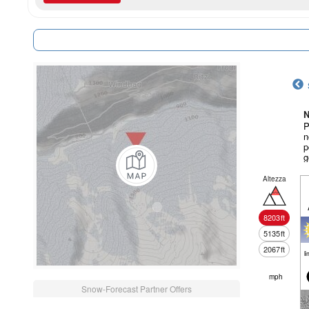
N
P
n
p
g
Altezza
8203
ft
5135
ft
2067
ft
li
mph
Snow-Forecast Partner Offers