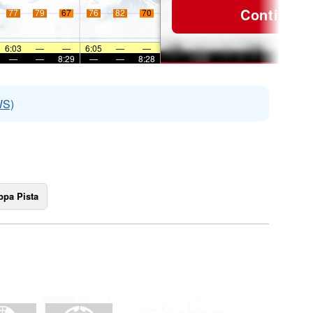
Continua
77
79
67
76
82
70
6:03
—
—
6:05
—
—
—
—
8:29
—
—
8:28
WS)
pa Pista