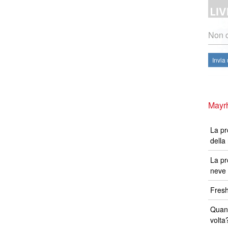
Non c
Invia
Mayrh
La pr
della
La pr
neve 
Fresh
Quand
volta