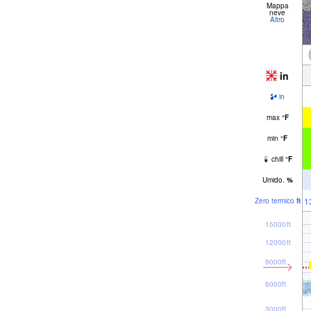
Mappa
neve
Altro
in
in
max
°
F
min
°
F
chill
°
F
Umido.
%
1
Zero termico
ft
15000ft
12000ft
9000ft
6000ft
3000ft