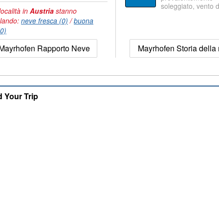
soleggiato, vento 
località in
Austria
stanno
lando:
neve fresca (0)
/
buona
(0)
Mayrhofen Rapporto Neve
Mayrhofen Storia della
d Your Trip