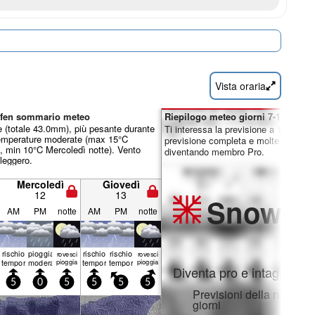
Vista oraria
ofen sommario meteo
Riepilogo meteo giorni 7-16:
 (totale 43.0mm), più pesante durante
Ti interessa la previsione a 16 giorni
Temperature moderate (max 15°C
previsione completa e molte altre fun
, min 10°C Mercoledì notte). Vento
diventando membro Pro.
leggero.
Mercoledì
Giovedì
12
13
Snow
Pr
AM
PM
notte
AM
PM
notte
rischio
pioggia
rischio
rischio
rovesci
rovesci
temporale
moderata
pioggia
temporale
temporale
pioggia
Diventa pro e intaglia:
5
0
5
5
5
5
Previsioni della neve ora
giorni