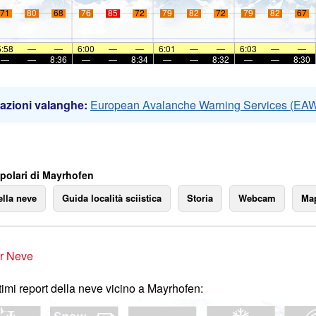
71
80
68
76
85
72
79
82
72
79
82
67
5:58
—
—
6:00
—
—
6:01
—
—
6:03
—
—
—
—
8:36
—
—
8:34
—
—
8:32
—
—
8:30
azioni valanghe:
European Avalanche Warning Services (EA
polari di Mayrhofen
ella neve
Guida località sciistica
Storia
Webcam
Map
r Neve
ltimi report della neve vicino a Mayrhofen: