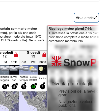
Vista oraria
untain sommario meteo
Riepilogo meteo giorni 7-16:
.0mm), per lo più che cade
Ti interessa la previsione a 16 giorni? Sblo
perature moderate (max 19°C
previsione completa e molte altre funzionali
11°C Giovedì notte). Vento sarà
diventando membro Pro.
ercoledì
Giovedì
12
13
Snow
Pro
PM
notte
AM
PM
notte
pioggia
nuvol-
rischio
rovesci
limp­ido
leggera
oso
temporale
pioggia
Diventa pro e intaglia:
5
5
5
15
5
Previsioni della neve orarie e
giorni
Navigazione veloce senza
pubblicità