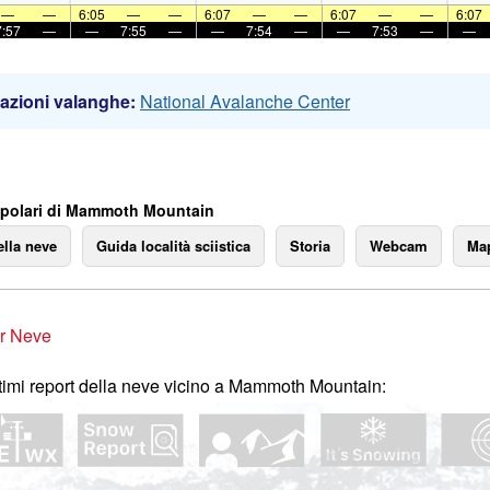
—
—
6:05
—
—
6:07
—
—
6:07
—
—
6:07
7:57
—
—
7:55
—
—
7:54
—
—
7:53
—
—
azioni valanghe:
National Avalanche Center
polari di Mammoth Mountain
ella neve
Guida località sciistica
Storia
Webcam
Map
r Neve
ltimi report della neve vicino a Mammoth Mountain: