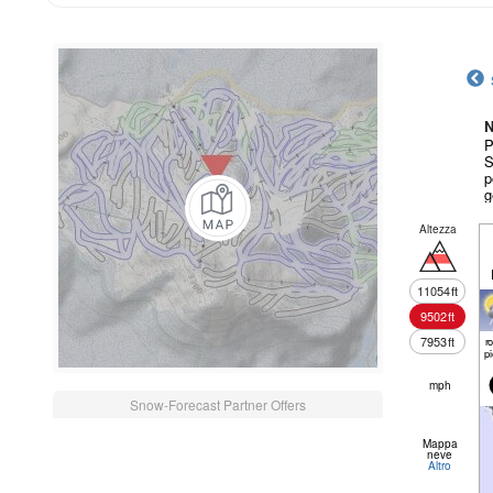
N
P
S
p
g
Altezza
11054
ft
9502
ft
7953
ft
r
p
mph
Snow-Forecast Partner Offers
Mappa
neve
Altro