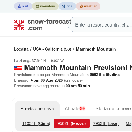
Località
USA - California
(36)
Mammoth Mountain
Lat./Long.:
37.64° N
119.03° W
Mammoth Mountain Previsioni 
Previsione meteo per Mammoth Mountain a
9502
ft
altitudine
Emesso:
4 pm 08 Aug 2026
(ora locale)
Previsione neve aggiornata in
00
ora
50
min
Previsione neve
Attuale
Storia della neve
11054
ft
(Cima)
9502
ft
(Mezzo)
7953
ft
(Base)
Ma