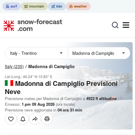
Italy
(235)
Madonna di Campiglio
Lat./Long.:
46.24° N
10.83° E
Madonna di Campiglio Previsioni
Neve
Previsione meteo per Madonna di Campiglio a
4922
ft
altitudine
Emesso:
1 pm 09 Aug 2026
(ora locale)
Previsione neve aggiornata in
04
ora
31
min