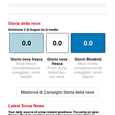
Storia della neve
Settimana 2 di August ha in media:
0.0
0.0
0.0
Giorni neve fresca
Giorni neve
Giorni Bluebird
Neve fresca,
fresca
Neve media,
prevalentemente
Fresh snow,
prevalentemente
soleggiato, vento
limited sun,
soleggiato, vento
debole.
any wind.
debole.
Madonna di Campiglio Storia della neve