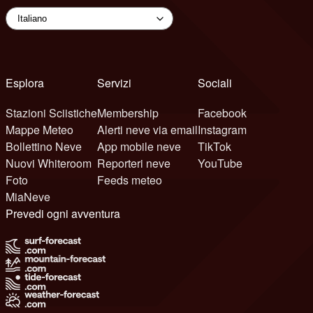
Esplora
Servizi
Sociali
Stazioni Sciistiche
Membership
Facebook
Mappe Meteo
Alerti neve via email
Instagram
Bollettino Neve
App mobile neve
TikTok
Nuovi Whiteroom
Reporteri neve
YouTube
Foto
Feeds meteo
MiaNeve
Prevedi ogni avventura