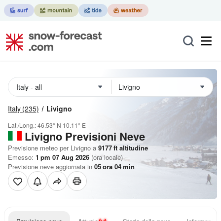
Italy
(235)
Livigno
Lat./Long.:
46.53° N
10.11° E
Livigno Previsioni Neve
Previsione meteo per Livigno a
9177
ft
altitudine
Emesso:
1 pm 07 Aug 2026
(ora locale)
Previsione neve aggiornata in
05
ora
04
min