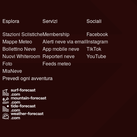
Esplora
Servizi
Sociali
Stazioni Sciistiche
Membership
Facebook
Mappe Meteo
Alerti neve via email
Instagram
Bollettino Neve
App mobile neve
TikTok
Nuovi Whiteroom
Reporteri neve
YouTube
Foto
Feeds meteo
MiaNeve
Prevedi ogni avventura