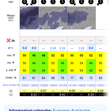
mph
0
5
5
5
5
0
5
0
5
5
Mappa
neve
Altro
in
—
—
—
—
—
—
—
—
—
0.4
0.3
0.4
0.
—
0.08
0.08
—
0.08
—
in
50
46
48
52
52
50
55
52
52
5
max
°
F
50
46
46
52
48
50
54
46
50
5
min
°
F
50
46
46
52
46
50
54
43
50
5
chill
°
F
81
81
84
68
79
77
62
72
63
6
Umido.
%
13900
13600
13500
14600
14100
14100
14900
14300
14300
146
Zero termico
ft
—
—
6:07
—
—
6:09
—
—
6:09
—
8:43
—
—
8:40
—
—
8:39
—
Informazioni valanghe:
European Avalanche