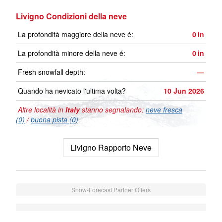
Livigno Condizioni della neve
La profondità maggiore della neve é:
0
in
La profondità minore della neve é:
0
in
Fresh snowfall depth:
—
Quando ha nevicato l'ultima volta?
10 Jun 2026
Altre località in
Italy
stanno segnalando:
neve fresca
(0)
/
buona pista (0)
Livigno Rapporto Neve
Snow-Forecast Partner Offers