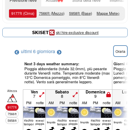
Previsione neve
Attuale
Storia della neve
Informazioni
9177
ft
(Cima)
7566
ft
(Mezzo)
5958
ft
(Base)
Mappe Meteo
ski hire exclusive discount
ultimi 6 giorni
ora
Oraria
Next 3 days weather summary:
Giorni 4
Pioggia abbondante (totale 32.0mm), più pesante
Pioggia a
durante Venerdì notte. Temperature moderate (max
Lunedì no
13°C Domenica pomeriggio, min 8°C Venerdì
pomeriggi
notte). Vento sarà generalmente leggero.
generalme
Altezza
Ven
Sabato
Domenica
Lun
7
8
9
1
PM
notte
AM
PM
notte
AM
PM
notte
AM
P
9177
ft
7566
ft
rischio
rischio
rischio
risc
5958
ft
rovesci
rovesci
rovesci
limp­ido
limp­ido
limp­ido
temporale
pioggia
temporale
pioggia
temporale
pioggia
tem