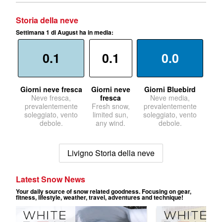
Storia della neve
Settimana 1 di August ha in media:
0.1
0.1
0.0
Giorni neve fresca
Giorni neve
Giorni Bluebird
Neve fresca,
fresca
Neve media,
prevalentemente
Fresh snow,
prevalentemente
soleggiato, vento
limited sun,
soleggiato, vento
debole.
any wind.
debole.
Livigno Storia della neve