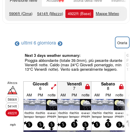
Previsione neve
Attuale
Storia della neve
Informazioni
5906
ft
(Cima)
5414
ft
(Mezzo)
4922
ft
(Base)
Mappe Meteo
ultimi 6 giorni
ora
Oraria
Next 3 days weather summary:
Gi
Pioggia abbondante (totale 39.0mm), più pesante durante
Pio
Venerdì notte. Caldo (max 24°C Giovedì pomeriggio, min
Dom
13°C Venerdì notte). Vento sarà generalmente leggero.
13°
Altezza
Giovedì
Venerdì
Sabato
6
7
8
AM
PM
notte
AM
PM
notte
AM
PM
notte
A
5906
ft
5414
ft
rischio
rischio
rischio
rischio
rischio
rischio
4922
ft
rovesci
rovesci
rovesci
limp­
temporale
temporale
pioggia
temporale
temporale
pioggia
temporale
temporale
pioggia
mph
5
5
5
5
5
5
5
5
5
5