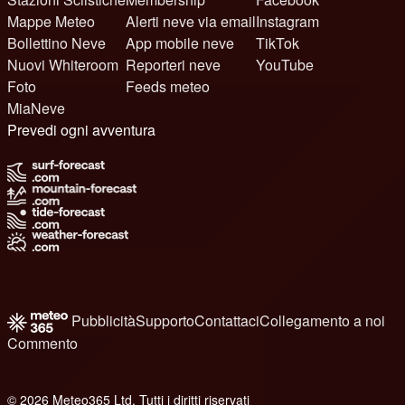
Mappe Meteo
Alerti neve via email
Instagram
Bollettino Neve
App mobile neve
TikTok
Nuovi Whiteroom
Reporteri neve
YouTube
Foto
Feeds meteo
MiaNeve
Prevedi ogni avventura
Pubblicità
Supporto
Contattaci
Collegamento a noi
Commento
© 2026 Meteo365 Ltd. Tutti i diritti riservati
8