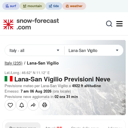
Italy
(235)
Lana-San Vigilio
Lat./Long.:
46.62° N
11.12° E
Lana-San Vigilio Previsioni Neve
Previsione meteo per Lana-San Vigilio a
4922
ft
altitudine
Emesso:
7 am 06 Aug 2026
(ora locale)
Previsione neve aggiornata in
02
ora
31
min