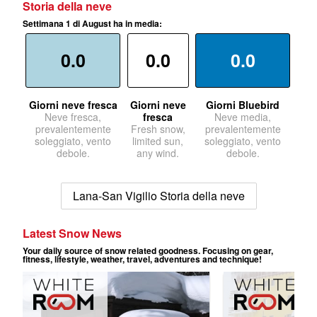
Storia della neve
Settimana 1 di August ha in media:
0.0
0.0
0.0
Giorni neve fresca
Giorni neve
Giorni Bluebird
Neve fresca,
fresca
Neve media,
prevalentemente
Fresh snow,
prevalentemente
soleggiato, vento
limited sun,
soleggiato, vento
debole.
any wind.
debole.
Lana-San Vigilio Storia della neve