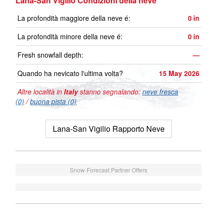
Lana-San Vigilio Condizioni della neve
La profondità maggiore della neve é:
0
in
La profondità minore della neve é:
0
in
Fresh snowfall depth:
—
Quando ha nevicato l'ultima volta?
15 May 2026
Altre località in
Italy
stanno segnalando:
neve fresca
(0)
/
buona pista (0)
Lana-San Vigilio Rapporto Neve
Snow-Forecast Partner Offers