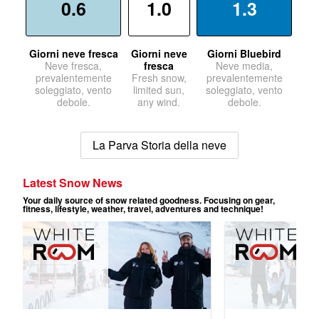
0.6
1.0
1.3
Giorni neve fresca
Giorni neve
Giorni Bluebird
Neve fresca,
fresca
Neve media,
prevalentemente
Fresh snow,
prevalentemente
soleggiato, vento
limited sun,
soleggiato, vento
debole.
any wind.
debole.
La Parva Storia della neve