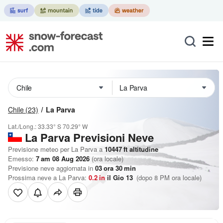
Chile
(23)
La Parva
Lat./Long.:
33.33° S
70.29° W
La Parva Previsioni Neve
Previsione meteo per La Parva a
10447
ft
altitudine
Emesso:
7 am 08 Aug 2026
(ora locale)
Previsione neve aggiornata in
03
ora
30
min
Prossima neve a La Parva:
0.2
in
il Gio 13
(dopo 8 PM ora locale)