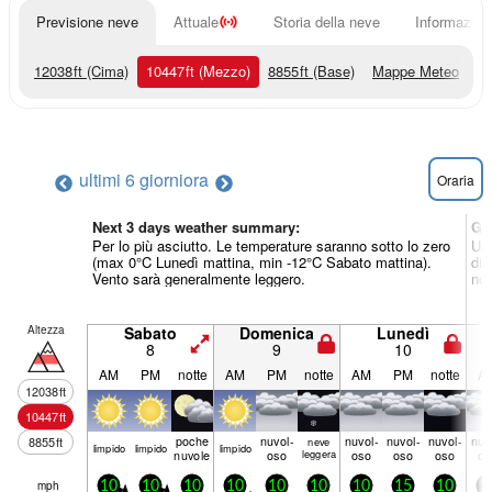
Previsione neve
Attuale
Storia della neve
Informazioni
12038
ft
(Cima)
10447
ft
(Mezzo)
8855
ft
(Base)
Mappe Meteo
ultimi 6 giorni
ora
Oraria
Next 3 days weather summary:
Gi
Per lo più asciutto. Le temperature saranno sotto lo zero
Una
(max 0°C Lunedì mattina, min -12°C Sabato mattina).
dis
Vento sarà generalmente leggero.
not
Altezza
Sabato
Domenica
Lunedì
8
9
10
AM
PM
notte
AM
PM
notte
AM
PM
notte
A
12038
ft
10447
ft
poche
nuvol-
nuvol-
nuvol-
nuvol-
nuv
8855
ft
neve
limp­ido
limp­ido
limp­ido
nuvole
oso
leggera
oso
oso
oso
os
mph
10
10
10
10
10
10
10
15
10
1