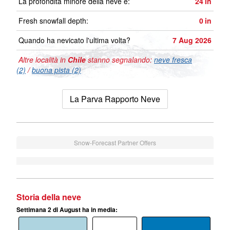
La profondità minore della neve é:
24
in
Fresh snowfall depth:
0
in
Quando ha nevicato l'ultima volta?
7 Aug 2026
Altre località in
Chile
stanno segnalando:
neve fresca
(2)
/
buona pista (2)
La Parva Rapporto Neve
Snow-Forecast Partner Offers
Storia della neve
Settimana 2 di August ha in media: