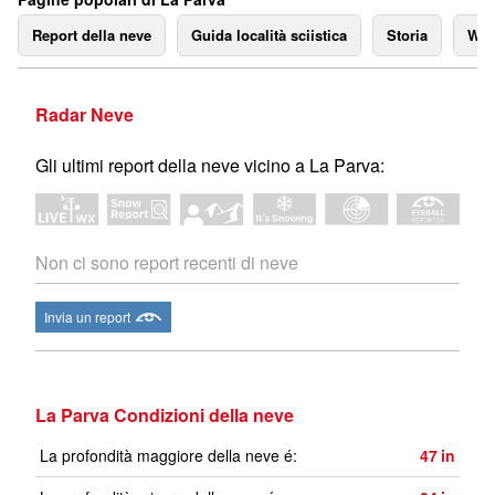
Report della neve
Guida località sciistica
Storia
We
Radar Neve
Gli ultimi report della neve vicino a La Parva:
Non ci sono report recenti di neve
Invia un report
La Parva Condizioni della neve
La profondità maggiore della neve é:
47
in