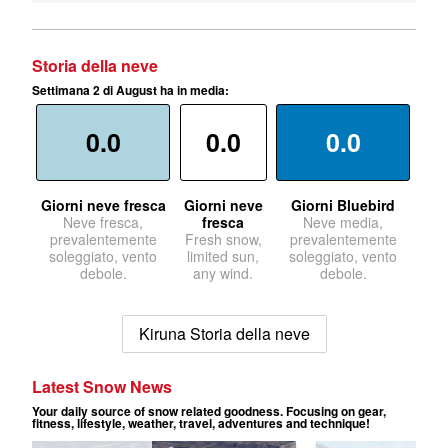
Storia della neve
Settimana 2 di August ha in media:
0.0
0.0
0.0
Giorni neve fresca
Giorni neve
Giorni Bluebird
Neve fresca,
fresca
Neve media,
prevalentemente
Fresh snow,
prevalentemente
soleggiato, vento
limited sun,
soleggiato, vento
debole.
any wind.
debole.
Kiruna Storia della neve