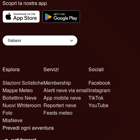
Scopri la nostra app
Esplora
Servizi
Sociali
Stazioni Sciistiche
Membership
Facebook
Mappe Meteo
Alerti neve via email
Instagram
Bollettino Neve
App mobile neve
TikTok
Nuovi Whiteroom
Reporteri neve
YouTube
Foto
Feeds meteo
MiaNeve
Prevedi ogni avventura