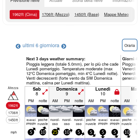
Previsione neve
Attuale
Storia della neve
Informazioni sul
1962
ft
(Cima)
1706
ft
(Mezzo)
1450
ft
(Base)
Mappe Meteo
ultimi 6 giorni
ora
Oraria
Next 3 days weather summary:
Giorni 4
Pioggia leggera (totale 5.0mm), per lo più che cade
Pioggia l
Lunedì pomeriggio. Temperature moderate (max
Venerdì m
12°C Domenica pomeriggio, min 4°C Lunedì notte).
Venerdì m
Venti decrescenti (forte vento da SW Domenica
generalme
mattina, calma per Lunedì mattina).
Altezza
Sab
Domenica
Lunedì
Mart
8
9
10
1
PM
notte
AM
PM
notte
AM
PM
notte
AM
P
1962
ft
1706
ft
poche
nuvol-
nuvol-
nuvol-
poche
poche
nuv
1450
ft
rovesci
rovesci
rovesci
pioggia
nuvole
oso
oso
oso
nuvole
pioggia
pioggia
nuvole
os
mph
5
10
25
10
5
5
5
5
10
1