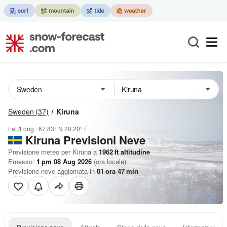
Sweden
(37)
Kiruna
Lat./Long.:
67.83° N
20.20° E
Kiruna Previsioni Neve
Previsione meteo per Kiruna a
1962
ft
altitudine
Emesso:
1 pm 08 Aug 2026
(ora locale)
Previsione neve aggiornata in
01
ora
46
min