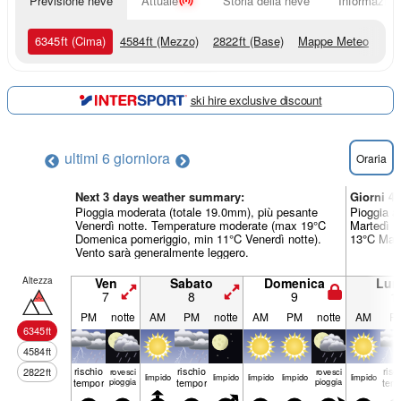
Previsione neve
Attuale
Storia della neve
Informazioni
6345
ft
(Cima)
4584
ft
(Mezzo)
2822
ft
(Base)
Mappe Meteo
ski hire exclusive discount
ultimi 6 giorni
ora
Oraria
Next 3 days weather summary:
Giorni 4
Pioggia moderata (totale 19.0mm), più pesante
Pioggia a
Venerdì notte. Temperature moderate (max 19°C
Martedì n
Domenica pomeriggio, min 11°C Venerdì notte).
13°C Mart
Vento sarà generalmente leggero.
Altezza
Ven
Sabato
Domenica
Lun
7
8
9
1
PM
notte
AM
PM
notte
AM
PM
notte
AM
P
6345
ft
4584
ft
rischio
rischio
risc
2822
ft
rovesci
rovesci
limp­ido
limp­ido
limp­ido
limp­ido
limp­ido
temporale
pioggia
temporale
pioggia
tem