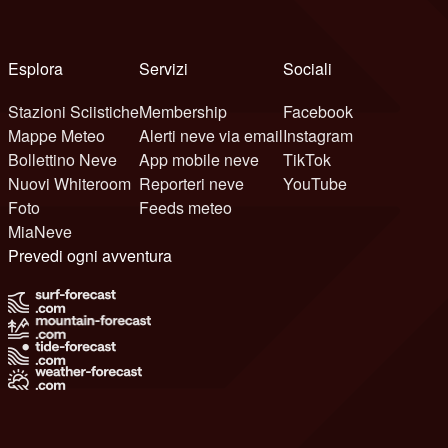
Esplora
Servizi
Sociali
Stazioni Sciistiche
Membership
Facebook
Mappe Meteo
Alerti neve via email
Instagram
Bollettino Neve
App mobile neve
TikTok
Nuovi Whiteroom
Reporteri neve
YouTube
Foto
Feeds meteo
MiaNeve
Prevedi ogni avventura