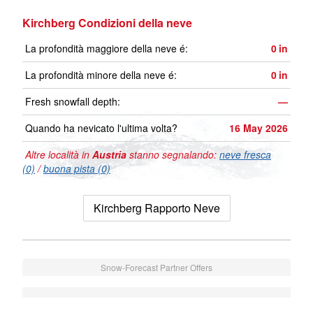
Kirchberg Condizioni della neve
La profondità maggiore della neve é:
0
in
La profondità minore della neve é:
0
in
Fresh snowfall depth:
—
Quando ha nevicato l'ultima volta?
16 May 2026
Altre località in
Austria
stanno segnalando:
neve fresca
(0)
/
buona pista (0)
Kirchberg Rapporto Neve
Snow-Forecast Partner Offers