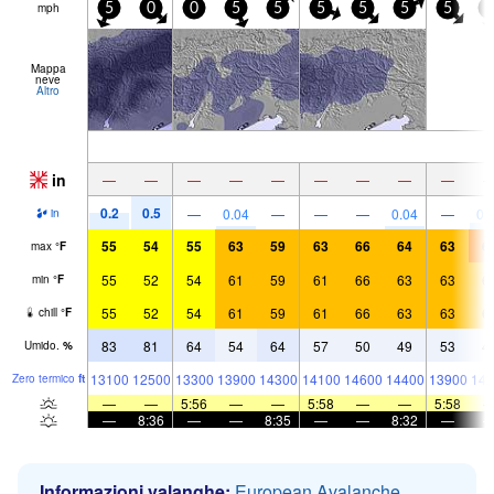
mph
5
0
0
5
5
5
5
5
5
5
Mappa
neve
Altro
in
—
—
—
—
—
—
—
—
—
0.2
0.5
—
0.04
—
—
—
0.04
—
0.
in
55
54
55
63
59
63
66
64
63
6
max
°
F
55
52
54
61
59
61
66
63
63
6
min
°
F
55
52
54
61
59
61
66
63
63
6
chill
°
F
83
81
64
54
64
57
50
49
53
4
Umido.
%
13100
12500
13300
13900
14300
14100
14600
14400
13900
144
Zero termico
ft
—
—
5:56
—
—
5:58
—
—
5:58
—
8:36
—
—
8:35
—
—
8:32
—
Informazioni valanghe:
European Avalanche