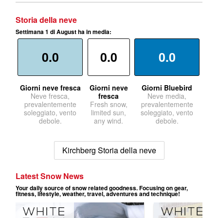
Storia della neve
Settimana 1 di August ha in media:
0.0
0.0
0.0
Giorni neve fresca
Giorni neve
Giorni Bluebird
Neve fresca,
fresca
Neve media,
prevalentemente
Fresh snow,
prevalentemente
soleggiato, vento
limited sun,
soleggiato, vento
debole.
any wind.
debole.
Kirchberg Storia della neve