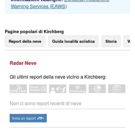
Warning Services (EAWS)
Pagine popolari di Kirchberg
Report della neve
Guida località sciistica
Storia
We
Radar Neve
Gli ultimi report della neve vicino a Kirchberg:
Non ci sono report recenti di neve
Invia un report