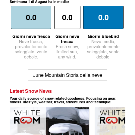
Settimana 1 di August ha in media:
0.0
0.0
0.0
Giorni neve fresca
Giorni neve
Giorni Bluebird
Neve fresca,
fresca
Neve media,
prevalentemente
Fresh snow,
prevalentemente
soleggiato, vento
limited sun,
soleggiato, vento
debole.
any wind.
debole.
June Mountain Storia della neve