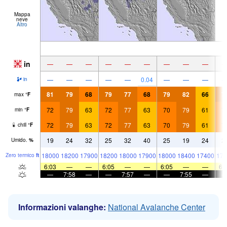
Mappa
neve
Altro
in
—
—
—
—
—
—
—
—
—
—
—
—
—
—
0.04
—
—
—
in
81
79
68
79
77
68
79
82
66
7
max
°
F
72
79
63
72
77
63
70
79
61
7
min
°
F
72
79
63
72
77
63
70
79
61
7
chill
°
F
19
24
32
25
32
40
25
19
24
2
Umido.
%
18000
18200
17900
18200
18000
17900
18000
18400
17400
177
Zero termico
ft
6:03
—
—
6:05
—
—
6:05
—
—
6:
—
7:58
—
—
7:57
—
—
7:55
—
Informazioni valanghe:
National Avalanche Center