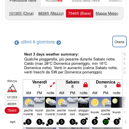
Previsione neve
Attuale
Storia della neve
Informazioni
10135
ft
(Cima)
8839
ft
(Mezzo)
7546
ft
(Base)
Mappe Meteo
ultimi 6 giorni
ora
Oraria
Next 3 days weather summary:
Gi
Qualche pioggerella, più pesante durante Sabato notte.
Pio
Caldo (max 28°C Domenica pomeriggio, min 16°C
Mer
Domenica notte). Venti in aumento (calma Sabato notte,
pom
venti freschi da SW per Domenica pomeriggio).
gen
Altezza
Venerdì
Sabato
Domenica
7
8
9
AM
PM
notte
AM
PM
notte
AM
PM
notte
A
10135
ft
8839
ft
poche
nuvol-
poche
poche
nuvol-
pioggia
poche
7546
ft
limp­ido
limp­ido
limp­
nuvole
oso
nuvole
nuvole
oso
leggera
nuvole
mph
5
5
5
5
5
0
5
20
5
5