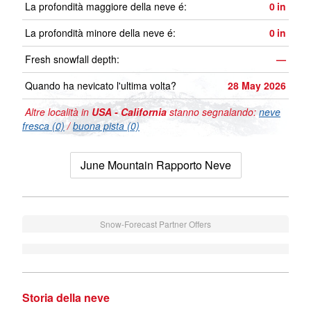
La profondità maggiore della neve é:
0
in
La profondità minore della neve é:
0
in
Fresh snowfall depth:
—
Quando ha nevicato l'ultima volta?
28 May 2026
Altre località in
USA - California
stanno segnalando:
neve
fresca (0)
/
buona pista (0)
June Mountain Rapporto Neve
Snow-Forecast Partner Offers
Storia della neve