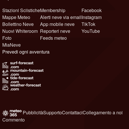
Stazioni Sciistiche
Membership
Facebook
Mappe Meteo
Alerti neve via email
Instagram
Bollettino Neve
App mobile neve
TikTok
Nuovi Whiteroom
Reporteri neve
YouTube
Foto
Feeds meteo
MiaNeve
Prevedi ogni avventura
Pubblicità
Supporto
Contattaci
Collegamento a noi
Commento