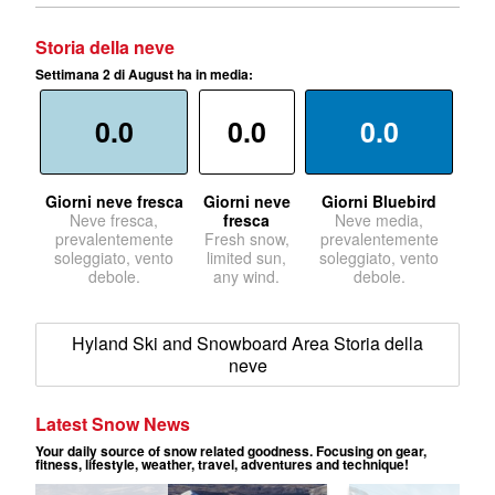
Storia della neve
Settimana 2 di August ha in media:
0.0
0.0
0.0
Giorni neve fresca
Giorni neve
Giorni Bluebird
Neve fresca,
fresca
Neve media,
prevalentemente
Fresh snow,
prevalentemente
soleggiato, vento
limited sun,
soleggiato, vento
debole.
any wind.
debole.
Hyland Ski and Snowboard Area Storia della
neve