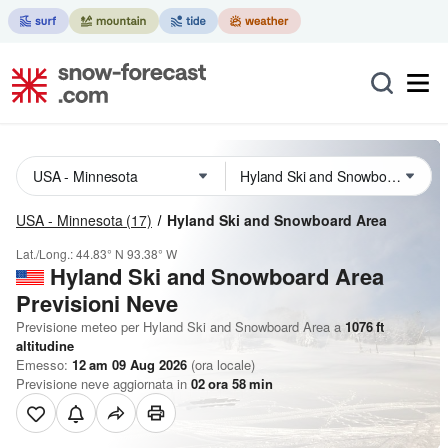
USA - Minnesota
(17)
Hyland Ski and Snowboard Area
Lat./Long.:
44.83° N
93.38° W
Hyland Ski and Snowboard Area
Previsioni Neve
Previsione meteo per Hyland Ski and Snowboard Area a
1076
ft
altitudine
Emesso:
12 am 09 Aug 2026
(ora locale)
Previsione neve aggiornata in
02
ora
58
min