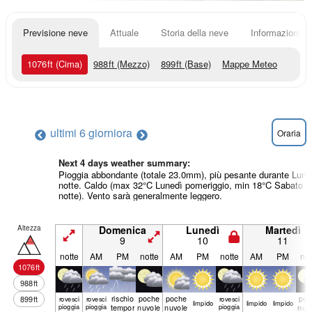
Previsione neve
Attuale
Storia della neve
Informazioni sul
1076
ft
(Cima)
988
ft
(Mezzo)
899
ft
(Base)
Mappe Meteo
ultimi 6 giorni
ora
Oraria
Next 4 days weather summary:
Pioggia abbondante (totale 23.0mm), più pesante durante Lune
notte. Caldo (max 32°C Lunedì pomeriggio, min 18°C Sabato
notte). Vento sarà generalmente leggero.
Altezza
Domenica
Lunedì
Martedì
9
10
11
notte
AM
PM
notte
AM
PM
notte
AM
PM
not
1076
ft
988
ft
rischio
poche
poche
poc
899
ft
rovesci
rovesci
rovesci
limp­ido
limp­ido
limp­ido
pioggia
pioggia
temporale
nuvole
nuvole
pioggia
nuv