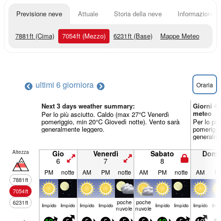
Previsione neve
Attuale
Storia della neve
Informazioni sul
7881
ft
(Cima)
7054
ft
(Mezzo)
6231
ft
(Base)
Mappe Meteo
ultimi 6 giorni
ora
Oraria
Next 3 days weather summary:
Giorni 4
meteo
Per lo più asciutto. Caldo (max 27°C Venerdì
pomeriggio, min 20°C Giovedì notte). Vento sarà
Per lo pi
generalmente leggero.
pomeriggi
generalme
Altezza
Gio
Venerdì
Sabato
Dome
6
7
8
9
PM
notte
AM
PM
notte
AM
PM
notte
AM
P
7881
ft
7054
ft
poche
poche
6231
ft
limp­ido
limp­ido
limp­ido
limp­ido
limp­ido
limp­ido
limp­ido
limp­
nuvole
nuvole