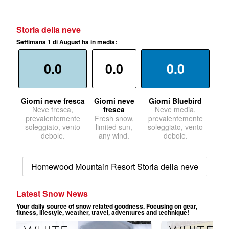
Storia della neve
Settimana 1 di August ha in media:
0.0
0.0
0.0
Giorni neve fresca
Giorni neve
Giorni Bluebird
Neve fresca,
fresca
Neve media,
prevalentemente
Fresh snow,
prevalentemente
soleggiato, vento
limited sun,
soleggiato, vento
debole.
any wind.
debole.
Homewood Mountain Resort Storia della neve