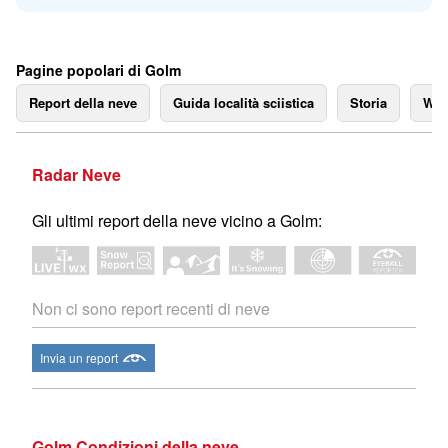
Pagine popolari di Golm
Report della neve
Guida località sciistica
Storia
We
Radar Neve
Gli ultimi report della neve vicino a Golm:
Non ci sono report recenti di neve
Invia un report
Golm Condizioni della neve