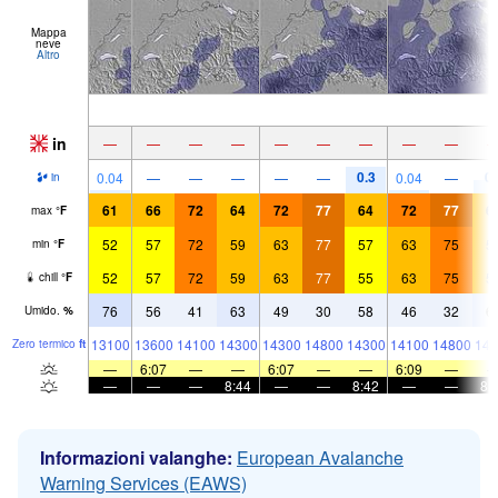
Mappa
neve
Altro
in
—
—
—
—
—
—
—
—
—
0.3
0.
0.04
—
—
—
—
—
0.04
—
in
61
66
72
64
72
77
64
72
77
6
max
°
F
52
57
72
59
63
77
57
63
75
5
min
°
F
52
57
72
59
63
77
55
63
75
5
chill
°
F
76
56
41
63
49
30
58
46
32
6
Umido.
%
13100
13600
14100
14300
14300
14800
14300
14100
14800
144
Zero termico
ft
—
6:07
—
—
6:07
—
—
6:09
—
—
—
—
8:44
—
—
8:42
—
—
8:
Informazioni valanghe:
European Avalanche
Warning Services (EAWS)