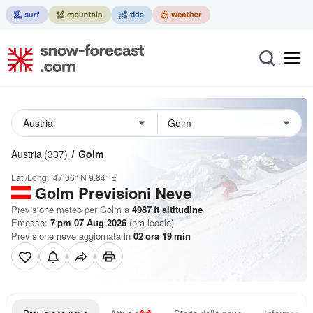
Austria
(337)
Golm
Lat./Long.:
47.06° N
9.84° E
Golm Previsioni Neve
Previsione meteo per Golm a
4987
ft
altitudine
Emesso:
7 pm 07 Aug 2026
(ora locale)
Previsione neve aggiornata in
02
ora
19
min