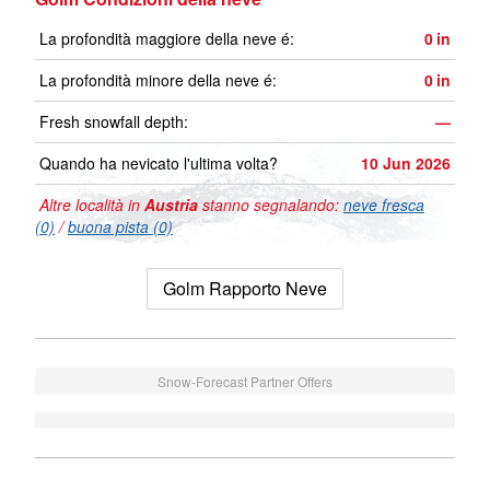
La profondità maggiore della neve é:
0
in
La profondità minore della neve é:
0
in
Fresh snowfall depth:
—
Quando ha nevicato l'ultima volta?
10 Jun 2026
Altre località in
Austria
stanno segnalando:
neve fresca
(0)
/
buona pista (0)
Golm Rapporto Neve
Snow-Forecast Partner Offers