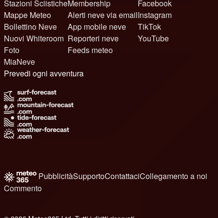
Stazioni Sciistiche
Membership
Facebook
Mappe Meteo
Alerti neve via email
Instagram
Bollettino Neve
App mobile neve
TikTok
Nuovi Whiteroom
Reporteri neve
YouTube
Foto
Feeds meteo
MiaNeve
Prevedi ogni avventura
Pubblicità
Supporto
Contattaci
Collegamento a noi
Commento