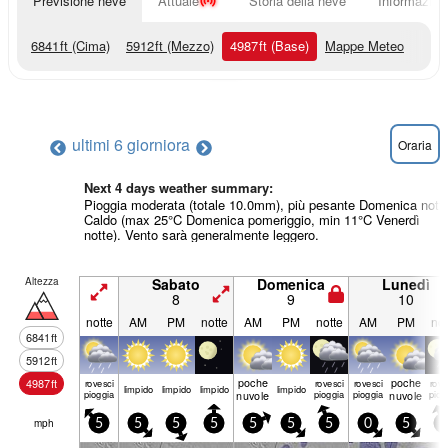
Previsione neve
Attuale
Storia della neve
Informazioni
6841
ft
(Cima)
5912
ft
(Mezzo)
4987
ft
(Base)
Mappe Meteo
ultimi 6 giorni
ora
Oraria
Next 4 days weather summary:
Pioggia moderata (totale 10.0mm), più pesante Domenica notte
Caldo (max 25°C Domenica pomeriggio, min 11°C Venerdì
notte). Vento sarà generalmente leggero.
Altezza
Sabato
Domenica
Lunedì
8
9
10
notte
AM
PM
notte
AM
PM
notte
AM
PM
not
6841
ft
5912
ft
poche
poche
4987
ft
rovesci
rovesci
rovesci
rove
limp­ido
limp­ido
limp­ido
limp­ido
pioggia
nuvole
pioggia
pioggia
nuvole
piog
mph
5
5
5
5
5
5
5
0
5
5