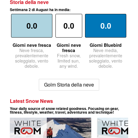
Storia della neve
Settimana 2 di August ha in media:
0.0
0.0
0.0
Giorni neve fresca
Giorni neve
Giorni Bluebird
Neve fresca,
fresca
Neve media,
prevalentemente
Fresh snow,
prevalentemente
soleggiato, vento
limited sun,
soleggiato, vento
debole.
any wind.
debole.
Golm Storia della neve