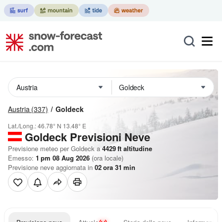
Austria
(337)
Goldeck
Lat./Long.:
46.78° N
13.48° E
Goldeck Previsioni Neve
Previsione meteo per Goldeck a
4429
ft
altitudine
Emesso:
1 pm 08 Aug 2026
(ora locale)
Previsione neve aggiornata in
02
ora
31
min