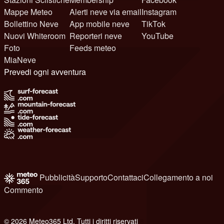
Mappe Meteo
Alerti neve via email
Instagram
Bollettino Neve
App mobile neve
TikTok
Nuovi Whiteroom
Reporteri neve
YouTube
Foto
Feeds meteo
MiaNeve
Prevedi ogni avventura
Pubblicità
Supporto
Contattaci
Collegamento a noi
Commento
© 2026 Meteo365 Ltd. Tutti i diritti riservati
8