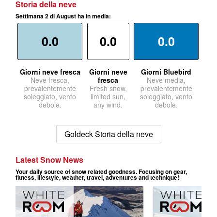
Storia della neve
Settimana 2 di August ha in media:
0.0
0.0
0.0
Giorni neve fresca
Giorni neve
Giorni Bluebird
Neve fresca,
fresca
Neve media,
prevalentemente
Fresh snow,
prevalentemente
soleggiato, vento
limited sun,
soleggiato, vento
debole.
any wind.
debole.
Goldeck Storia della neve