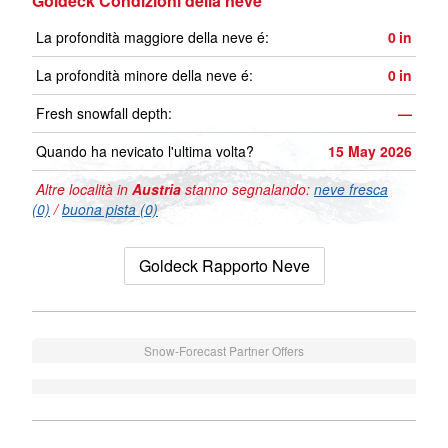
Goldeck Condizioni della neve
La profondità maggiore della neve é:
0
in
La profondità minore della neve é:
0
in
Fresh snowfall depth:
—
Quando ha nevicato l'ultima volta?
15 May 2026
Altre località in
Austria
stanno segnalando:
neve fresca
(0)
/
buona pista (0)
Goldeck Rapporto Neve
Snow-Forecast Partner Offers