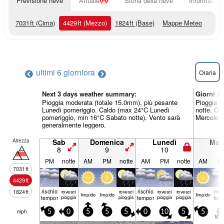
Previsione neve
Attuale
Storia della neve
Informazioni
7031
ft
(Cima)
4429
ft
(Mezzo)
1824
ft
(Base)
Mappe Meteo
ultimi 6 giorni
ora
Oraria
Next 3 days weather summary:
Giorni 4
Pioggia moderata (totale 15.0mm), più pesante
Pioggia m
Lunedì pomeriggio. Caldo (max 24°C Lunedì
notte. Ca
pomeriggio, min 16°C Sabato notte). Vento sarà
Mercoledì
generalmente leggero.
Altezza
Sab
Domenica
Lunedì
Mart
8
9
10
1
PM
notte
AM
PM
notte
AM
PM
notte
AM
P
7031
ft
4429
ft
rischio
rischio
risc
1824
ft
rovesci
rovesci
rovesci
rovesci
limp­ido
limp­ido
limp­ido
temporale
pioggia
pioggia
temporale
pioggia
pioggia
tem
mph
5
0
5
5
5
0
10
5
5
5