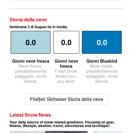
Storia della neve
Settimana 2 di August ha in media:
0.0
0.0
0.0
Giorni neve fresca
Giorni neve
Giorni Bluebird
Neve fresca,
fresca
Neve media,
prevalentemente
Fresh snow,
prevalentemente
soleggiato, vento
limited sun,
soleggiato, vento
debole.
any wind.
debole.
Filefjell Skiheiser Storia della neve