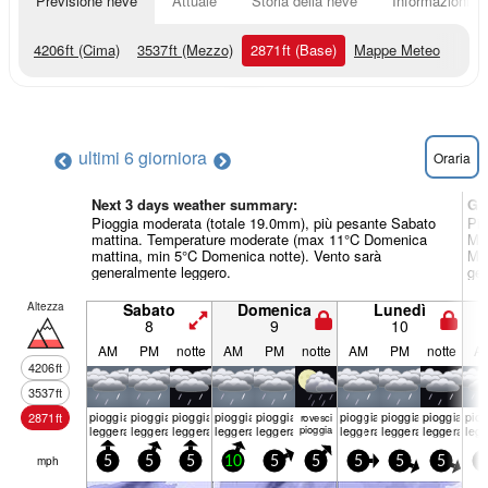
Previsione neve
Attuale
Storia della neve
Informazioni sul
4206
ft
(Cima)
3537
ft
(Mezzo)
2871
ft
(Base)
Mappe Meteo
ultimi 6 giorni
ora
Oraria
Next 3 days weather summary:
Gio
Pioggia moderata (totale 19.0mm), più pesante Sabato
Pio
mattina. Temperature moderate (max 11°C Domenica
Mar
mattina, min 5°C Domenica notte). Vento sarà
Mer
generalmente leggero.
gen
Altezza
Sabato
Domenica
Lunedì
8
9
10
AM
PM
notte
AM
PM
notte
AM
PM
notte
A
4206
ft
3537
ft
pioggia
pioggia
pioggia
pioggia
pioggia
pioggia
pioggia
pioggia
piog
2871
ft
rovesci
leggera
leggera
leggera
leggera
leggera
pioggia
leggera
leggera
leggera
leg
mph
5
5
5
10
5
5
5
5
5
5