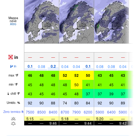
Mappa
neve
Altro
in
—
—
—
—
—
—
—
—
—
0.1
0.2
0.1
0.08
0.04
0.04
0.08
0.08
0.04
0.
in
46
48
48
52
52
50
43
45
43
4
max
°
F
45
48
48
48
50
41
41
45
41
4
min
°
F
43
45
46
45
48
37
37
39
37
3
chill
°
F
92
90
88
74
80
84
92
90
89
7
Umido.
%
7500
8500
8400
8700
7900
6200
5900
6400
5900
69
Zero termico
ft
5:15
—
—
5:18
—
—
5:20
—
—
5:
—
—
9:46
—
—
9:44
—
—
9:42