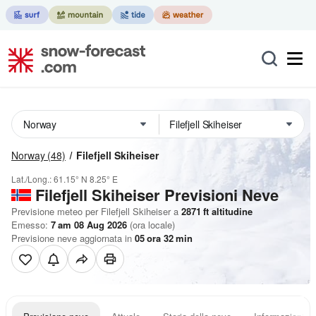
Norway
(48)
Filefjell Skiheiser
Lat./Long.:
61.15° N
8.25° E
Filefjell Skiheiser Previsioni Neve
Previsione meteo per Filefjell Skiheiser a
2871
ft
altitudine
Emesso:
7 am 08 Aug 2026
(ora locale)
Previsione neve aggiornata in
05
ora
32
min