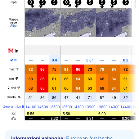
mph
0
5
5
0
5
5
5
5
5
5
Mappa
neve
Altro
in
—
—
—
—
—
—
—
—
—
0.4
0.2
—
—
—
—
0.04
—
—
in
82
86
75
81
86
73
79
84
72
7
max
°
F
68
86
61
66
84
63
68
84
61
6
min
°
F
68
86
61
66
84
63
68
84
61
6
chill
°
F
51
36
86
47
41
71
57
49
82
6
Umido.
%
14100
14600
13500
13600
14100
13900
13600
14300
14400
143
Zero termico
ft
5:56
—
—
5:58
—
—
6:00
—
—
6:
—
—
8:32
—
—
8:31
—
—
8:30
Informazioni valanghe:
European Avalanche