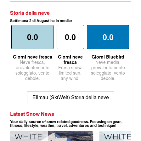
Storia della neve
Settimana 2 di August ha in media:
0.0
0.0
0.0
Giorni neve fresca
Giorni neve
Giorni Bluebird
Neve fresca,
fresca
Neve media,
prevalentemente
Fresh snow,
prevalentemente
soleggiato, vento
limited sun,
soleggiato, vento
debole.
any wind.
debole.
Ellmau (SkiWelt) Storia della neve