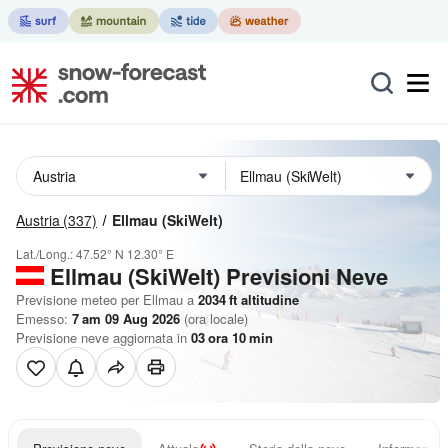
Austria
(337)
Ellmau (SkiWelt)
Lat./Long.:
47.52° N
12.30° E
Ellmau (SkiWelt) Previsioni Neve
Previsione meteo per Ellmau a
2034
ft
altitudine
Emesso:
7 am 09 Aug 2026
(ora locale)
Previsione neve aggiornata in
03
ora
10
min