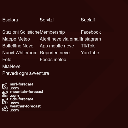
Esplora
Servizi
Sociali
Stazioni Sciistiche
Membership
Facebook
Mappe Meteo
Alerti neve via email
Instagram
Bollettino Neve
App mobile neve
TikTok
Nuovi Whiteroom
Reporteri neve
YouTube
Foto
Feeds meteo
MiaNeve
Prevedi ogni avventura