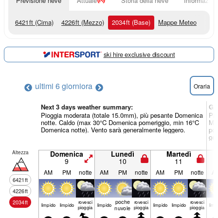
Previsione neve
Attuale
Storia della neve
Informazioni
6421
ft
(Cima)
4226
ft
(Mezzo)
2034
ft
(Base)
Mappe Meteo
ski hire exclusive discount
ultimi 6 giorni
ora
Oraria
Next 3 days weather summary:
Gi
Pioggia moderata (totale 15.0mm), più pesante Domenica
Pio
notte. Caldo (max 30°C Domenica pomeriggio, min 16°C
Mer
Domenica notte). Vento sarà generalmente leggero.
pom
gen
Altezza
Domenica
Lunedì
Martedì
9
10
11
AM
PM
notte
AM
PM
notte
AM
PM
notte
A
6421
ft
4226
ft
poche
2034
ft
rovesci
rovesci
rovesci
limp­ido
limp­ido
limp­ido
limp­ido
limp­ido
limp­
pioggia
nuvole
pioggia
pioggia