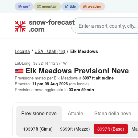
Località
USA - Utah
(18)
Elk Meadows
Lat./Long.:
38.32° N
112.37° W
Elk Meadows Previsioni Neve
Previsione meteo per Elk Meadows a
8997
ft
altitudine
Emesso:
11 pm 08 Aug 2026
(ora locale)
Previsione neve aggiornata in
03
ora
59
min
Previsione neve
Attuale
Storia della neve
10397
ft
(Cima)
9699
ft
(Mezzo)
8997
ft
(Base)
Ma