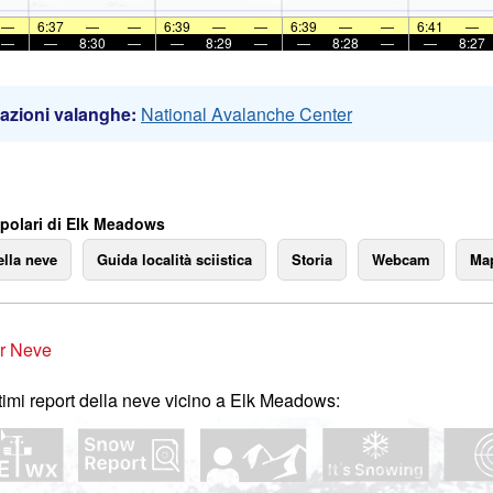
—
6:37
—
—
6:39
—
—
6:39
—
—
6:41
—
—
—
8:30
—
—
8:29
—
—
8:28
—
—
8:27
azioni valanghe:
National Avalanche Center
polari di Elk Meadows
ella neve
Guida località sciistica
Storia
Webcam
Map
r Neve
ltimi report della neve vicino a Elk Meadows: