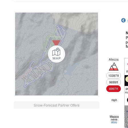
N
P
p
M
Altezza
n
10397
ft
9699
ft
p
8997
ft
n
mph
Snow-Forecast Partner Offers
Mappa
neve
Altro