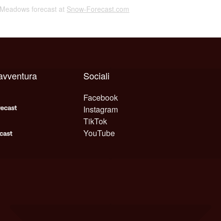
k Meadows forecast at
Snow-Forecast.com
avventura
Sociali
Facebook
Instagram
TikTok
YouTube