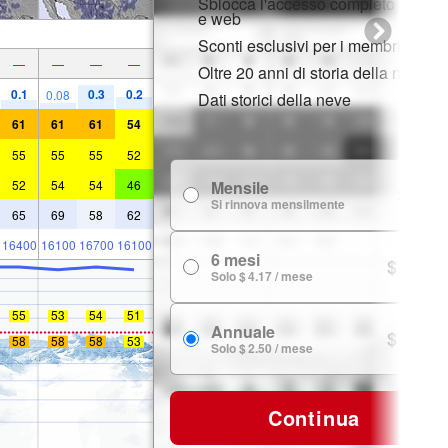
Sblocca l'accesso completo su app
e web
Sconti esclusivi per i membri
—
—
—
—
Oltre 20 anni di storia della neve
0.1
0.3
0.2
0.08
Dati storici della neve
61
61
61
54
55
55
55
52
52
54
54
46
Mensile
$ 7.99
Si rinnova mensilmente
65
69
58
62
16400
16100
16700
16100
6 mesi
$ 24.99
Solo $ 4.17 / mese
55
53
54
51
Annuale
$ 29.99
58
58
58
53
Solo $ 2.50 / mese
Continua