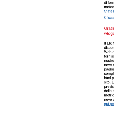
di for
meteo 
State
Clicca
Grati
widget
Il El
dispon
Web es
fornis
nostr
neve e
pagina
sempli
html p
sito. 
previs
della 
metric
neve 
qui pe