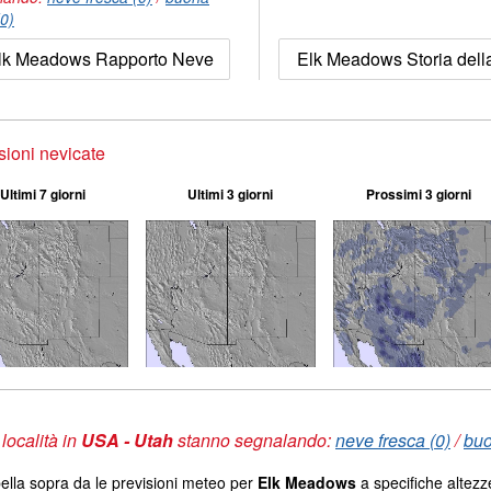
(0)
lk Meadows Rapporto Neve
Elk Meadows Storia dell
sioni nevicate
Ultimi 7 giorni
Ultimi 3 giorni
Prossimi 3 giorni
 località in
USA - Utah
stanno segnalando:
neve fresca (0)
/
buo
ella sopra da le previsioni meteo per
Elk Meadows
a specifiche altezz