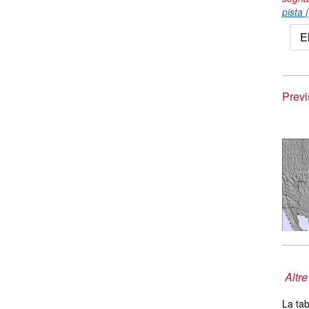
pista 
E
Previ
Altre
La tab