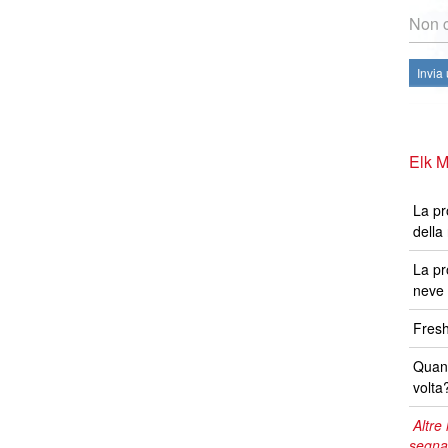
Non c
Invia
Elk M
La pr
della
La pr
neve 
Fresh
Quand
volta
Altre 
segna