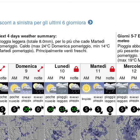
scorri a sinistra per gli ultimi 6 giorni
ora
ext 4 days weather summary:
Giorni 5-7
meteo
ioggia leggera (totale 8.0mm), per lo più che cade Martedì
omeriggio. Caldo (max 24°C Domenica pomeriggio, min 14°C
Pioggia abb
artedì pomeriggio). Principalmente venti freschi.
più pesante
pomeriggio.
(max 19°C M
11°C Giovedì
Domenica
Lunedì
Martedì
Mercole
generalment
9
10
11
12
otte
AM
PM
notte
AM
PM
notte
AM
PM
notte
AM
PM
oche
poche
poche
pioggia
pioggia
pioggia
rovesci
rovesci
rovesci
rovesci
rovesci
limp­ido
uvole
nuvole
pioggia
pioggia
nuvole
leggera
pioggia
pioggia
leggera
leggera
pioggia
5
5
20
0
10
15
10
5
5
0
5
5