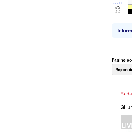
Sea lvl
Inform
Pagine po
Report d
Rada
Gli u