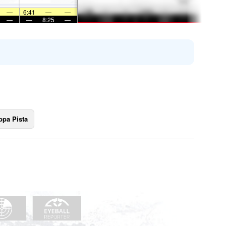
—
6:41
—
—
—
—
8:25
—
pa Pista