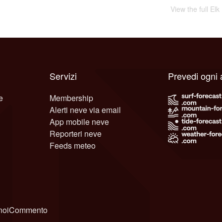
View the full El
Servizi
Prevedi ogni 
e
Membership
Alerti neve via email
App mobile neve
Reporteri neve
Feeds meteo
noi
Commento