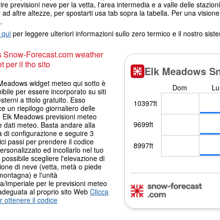
nire previsioni neve per la vetta, l'area intermedia e a valle delle stazioni
ad altre altezze, per spostarti usa tab sopra la tabella. Per una visione
s
.
 qui
per leggere ulteriori informazioni sullo zero termico e il nostro sis
s Snow-Forecast.com weather
 per il tho sito
k Meadows widget meteo qui sotto è
ibile per essere incorporato su siti
terni a titolo gratuito. Esso
ce un riepilogo giornaliero delle
e Elk Meadows previsioni meteo
 dati meteo. Basta andare alla
 di configurazione e seguire 3
ci passi per prendere il codice
ersonalizzato ed incollarlo nel tuo
È possibile scegliere l'elevazione di
ione di neve (vetta, metà o piede
montagna) e l'unità
a/imperiale per le previsioni meteo
adeguata al proprio sito Web
Clicca
r ottenere il codice