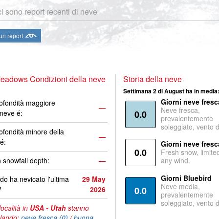
i sono report recenti di neve
 un report
eadows Condizioni della neve
Storia della neve
Settimana 2 di August ha in media
Giorni neve fresc
ofondità maggiore
—
Neve fresca,
 neve é:
0.0
prevalentemente
soleggiato, vento 
ofondità minore della
—
é:
Giorni neve fresc
0.0
Fresh snow, limite
 snowfall depth:
—
any wind.
Giorni Bluebird
o ha nevicato l'ultima
29 May
Neve media,
?
2026
0.0
prevalentemente
soleggiato, vento 
località in
USA - Utah
stanno
lando:
neve fresca (0)
/
buona