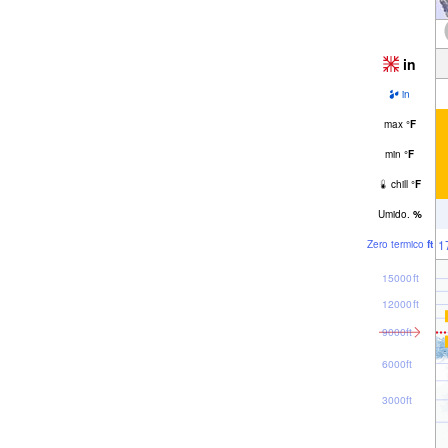
in
in
max
°
F
min
°
F
chill
°
F
Umido.
%
1
Zero termico
ft
15000ft
12000ft
9000ft
6000ft
3000ft