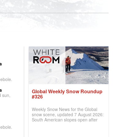
:
a
debole.
a
Global Weekly Snow Roundup
d sun,
#326
Weekly Snow News for the Global
snow scene, updated 7 August 2026:
South American slopes open after
huge snowfalls, New Zealand posts
debole.
best conditions of season so far,
Australian areas open most terrain of