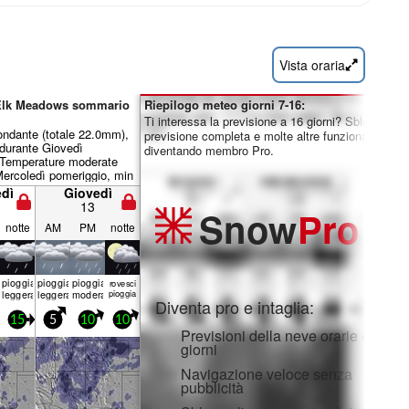
Vista oraria
 Elk Meadows sommario
Riepilogo meteo giorni 7-16:
Ti interessa la previsione a 16 giorni? Sblocca la
ondante (totale 22.0mm),
previsione completa e molte altre funzionalità
 durante Giovedì
diventando membro Pro.
 Temperature moderate
ercoledì pomeriggio, min
 notte). Vento sarà
dì
Giovedì
e leggero.
13
Snow
Pro
notte
AM
PM
notte
pioggia
pioggia
pioggia
rovesci
leggera
leggera
moderata
pioggia
Diventa pro e intaglia:
15
5
10
10
Previsioni della neve orarie e a 16
giorni
Navigazione veloce senza
pubblicità