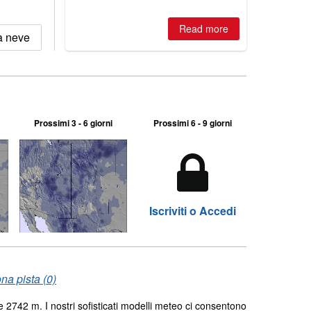
2026, northern hemisphere down to
two outdoor areas still open.
Read more
a neve
Prossimi 3 - 6 giorni
Prossimi 6 - 9 giorni
Iscriviti o Accedi
na pista (0)
e 2742 m. I nostri sofisticati modelli meteo ci consentono