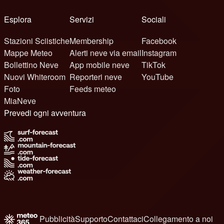
Esplora
Servizi
Sociali
Stazioni Sciistiche
Membership
Facebook
Mappe Meteo
Alerti neve via email
Instagram
Bollettino Neve
App mobile neve
TikTok
Nuovi Whiteroom
Reporteri neve
YouTube
Foto
Feeds meteo
MiaNeve
Prevedi ogni avventura
Pubblicità
Supporto
Contattaci
Collegamento a noi