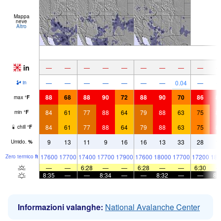
Mappa
neve
Altro
in
—
—
—
—
—
—
—
—
—
—
—
—
—
—
—
—
0.04
—
in
88
68
88
90
72
88
90
70
86
8
max
°
F
84
61
77
88
64
79
88
63
75
8
min
°
F
84
61
77
88
64
79
88
63
75
8
chill
°
F
9
13
11
9
16
16
13
33
28
1
Umido.
%
17600
17700
17400
17700
17900
17600
18000
17700
17200
180
Zero termico
ft
—
—
6:28
—
—
6:28
—
—
6:30
8:35
—
—
8:34
—
—
8:32
—
—
8:
Informazioni valanghe:
National Avalanche Center