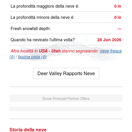
La profondità maggiore della neve é:
0
in
La profondità minore della neve é:
0
in
Fresh snowfall depth:
—
Quando ha nevicato l'ultima volta?
28 Jun 2026
Altre località in
USA - Utah
stanno segnalando:
neve fresca
(0)
/
buona pista (0)
Deer Valley Rapporto Neve
Snow-Forecast Partner Offers
Storia della neve