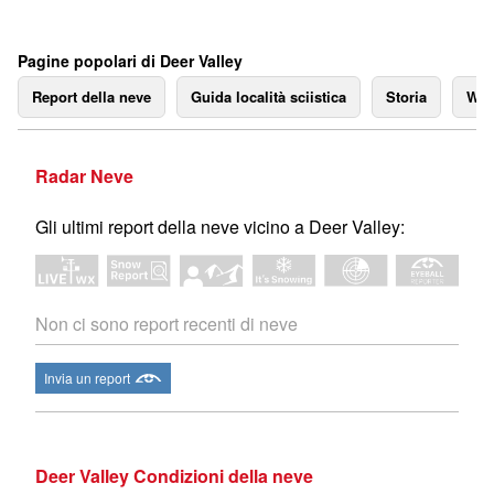
Pagine popolari di Deer Valley
Report della neve
Guida località sciistica
Storia
We
Radar Neve
Gli ultimi report della neve vicino a Deer Valley:
Non ci sono report recenti di neve
Invia un report
Deer Valley Condizioni della neve