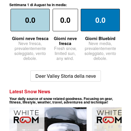
Settimana 1 di August ha in media:
0.0
0.0
0.0
Giorni neve fresca
Giorni neve
Giorni Bluebird
Neve fresca,
fresca
Neve media,
prevalentemente
Fresh snow,
prevalentemente
soleggiato, vento
limited sun,
soleggiato, vento
debole.
any wind.
debole.
Deer Valley Storia della neve