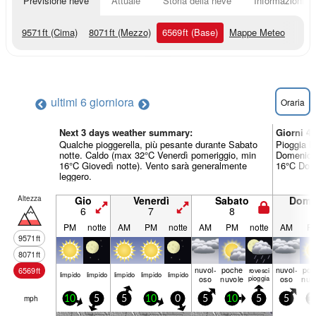
Previsione neve
Attuale
Storia della neve
Informazioni sul
9571
ft
(Cima)
8071
ft
(Mezzo)
6569
ft
(Base)
Mappe Meteo
ultimi 6 giorni
ora
Oraria
Next 3 days weather summary:
Giorni 4
Qualche pioggerella, più pesante durante Sabato
Pioggia l
notte. Caldo (max 32°C Venerdì pomeriggio, min
Domenica 
16°C Giovedì notte). Vento sarà generalmente
16°C Dome
leggero.
Altezza
Gio
Venerdì
Sabato
Dome
6
7
8
9
PM
notte
AM
PM
notte
AM
PM
notte
AM
P
9571
ft
8071
ft
nuvol-
poche
nuvol-
poc
6569
ft
rovesci
limp­ido
limp­ido
limp­ido
limp­ido
limp­ido
oso
nuvole
pioggia
oso
nuv
mph
10
5
5
10
0
5
10
5
5
1