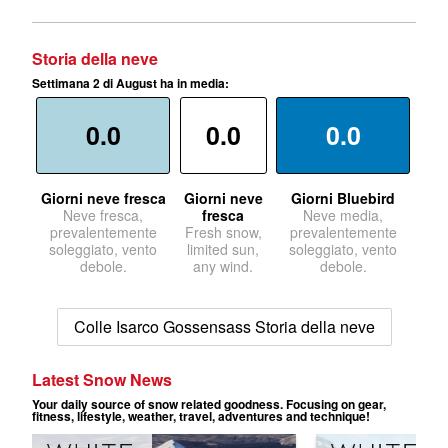
Storia della neve
Settimana 2 di August ha in media:
0.0
0.0
0.0
Giorni neve fresca
Giorni neve
Giorni Bluebird
Neve fresca,
fresca
Neve media,
prevalentemente
Fresh snow,
prevalentemente
soleggiato, vento
limited sun,
soleggiato, vento
debole.
any wind.
debole.
Colle Isarco Gossensass Storia della neve