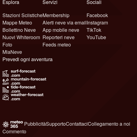
Esplora
Servizi
Sociali
Stazioni Sciistiche
Membership
Facebook
Mappe Meteo
Alerti neve via email
Instagram
Bollettino Neve
App mobile neve
TikTok
Nuovi Whiteroom
Reporteri neve
YouTube
Foto
Feeds meteo
MiaNeve
Prevedi ogni avventura
Pubblicità
Supporto
Contattaci
Collegamento a noi
Commento