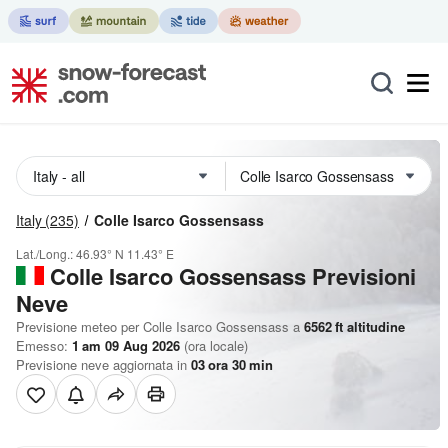
Italy
(235)
Colle Isarco Gossensass
Lat./Long.:
46.93° N
11.43° E
Colle Isarco Gossensass Previsioni
Neve
Previsione meteo per Colle Isarco Gossensass a
6562
ft
altitudine
Emesso:
1 am 09 Aug 2026
(ora locale)
Previsione neve aggiornata in
03
ora
30
min