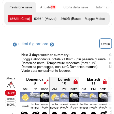
Previsione neve
Attuale
Storia della neve
Informazioni
6562
ft
(Cima)
5086
ft
(Mezzo)
3609
ft
(Base)
Mappe Meteo
ultimi 6 giorni
ora
Oraria
Next 3 days weather summary:
Gi
Pioggia abbondante (totale 21.0mm), più pesante durante
Pio
Domenica notte. Temperature moderate (max 19°C
not
Domenica pomeriggio, min 13°C Domenica mattina).
Mer
Vento sarà generalmente leggero.
Altezza
Domenica
Lunedì
Martedì
9
10
11
AM
PM
notte
AM
PM
notte
AM
PM
notte
A
6562
ft
5086
ft
rischio
poche
rischio
risc
3609
ft
rovesci
rovesci
rovesci
rovesci
rovesci
limp­ido
temporale
pioggia
nuvole
pioggia
pioggia
temporale
pioggia
pioggia
tem