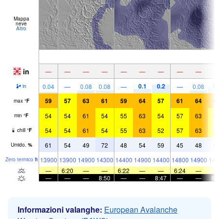
Mappa
neve
Altro
in
—
—
—
—
—
—
—
—
—
0.1
0.2
0.
0.04
—
0.08
0.08
—
—
0.08
in
59
57
63
61
59
64
57
61
64
6
max
°
F
54
54
61
54
55
63
54
57
63
5
min
°
F
54
54
61
54
55
63
52
57
63
5
chill
°
F
61
54
49
72
48
54
59
45
48
6
Umido.
%
13900
13900
14900
14300
14400
14900
14400
14800
14900
146
Zero termico
ft
—
6:20
—
—
6:22
—
—
6:24
—
—
—
—
8:50
—
—
8:47
—
—
8:
Informazioni valanghe:
European Avalanche