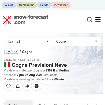
Italy
(235)
Cogne
Lat./Long.:
45.62° N
7.35° E
Cogne Previsioni Neve
Previsione meteo per Cogne a
7389
ft
altitudine
Emesso:
7 pm 07 Aug 2026
(ora locale)
Previsione neve aggiornata in
05
ora
00
min