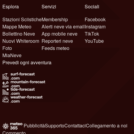
Esplora
Servizi
Sociali
Stazioni Sciistiche
Membership
Facebook
Mappe Meteo
Alerti neve via email
Instagram
Bollettino Neve
App mobile neve
TikTok
Nuovi Whiteroom
Reporteri neve
YouTube
Foto
Feeds meteo
MiaNeve
Prevedi ogni avventura
Pubblicità
Supporto
Contattaci
Collegamento a noi
Commento