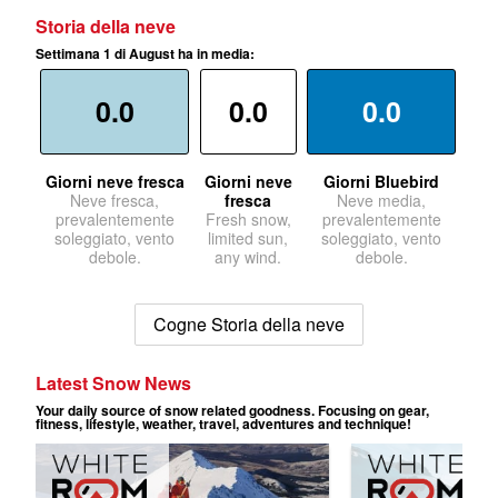
Storia della neve
Settimana 1 di August ha in media:
0.0
0.0
0.0
Giorni neve fresca
Giorni neve
Giorni Bluebird
Neve fresca,
fresca
Neve media,
prevalentemente
Fresh snow,
prevalentemente
soleggiato, vento
limited sun,
soleggiato, vento
debole.
any wind.
debole.
Cogne Storia della neve