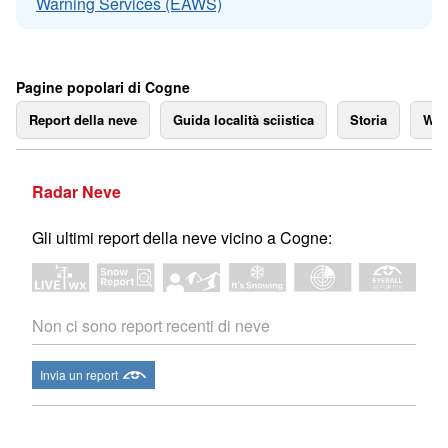
Warning Services (EAWS)
Pagine popolari di Cogne
Report della neve
Guida località sciistica
Storia
We
Radar Neve
Gli ultimi report della neve vicino a Cogne:
Non ci sono report recenti di neve
Invia un report