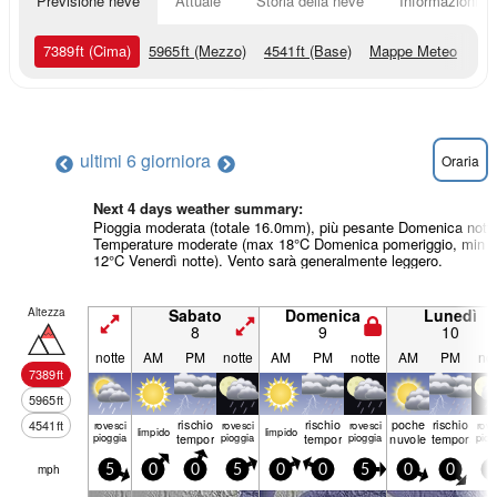
Previsione neve
Attuale
Storia della neve
Informazioni sul
7389
ft
(Cima)
5965
ft
(Mezzo)
4541
ft
(Base)
Mappe Meteo
ultimi 6 giorni
ora
Oraria
Next 4 days weather summary:
Pioggia moderata (totale 16.0mm), più pesante Domenica notte
Temperature moderate (max 18°C Domenica pomeriggio, min
12°C Venerdì notte). Vento sarà generalmente leggero.
Altezza
Sabato
Domenica
Lunedì
8
9
10
notte
AM
PM
notte
AM
PM
notte
AM
PM
not
7389
ft
5965
ft
rischio
rischio
poche
rischio
4541
ft
rovesci
rovesci
rovesci
rove
limp­ido
limp­ido
pioggia
temporale
pioggia
temporale
pioggia
nuvole
temporale
piog
mph
5
0
0
5
0
0
5
0
0
0