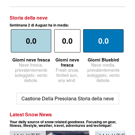
Storia della neve
Settimana 2 di August ha in media:
0.0
0.0
0.0
Giorni neve fresca
Giorni neve
Giorni Bluebird
Neve fresca,
fresca
Neve media,
prevalentemente
Fresh snow,
prevalentemente
soleggiato, vento
limited sun,
soleggiato, vento
debole.
any wind.
debole.
Castione Della Presolana Storia della neve