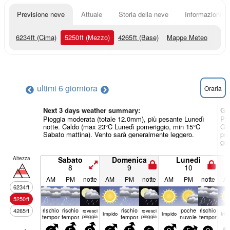
Previsione neve
Attuale
Storia della neve
Informazioni sul
6234
ft
(Cima)
5250
ft
(Mezzo)
4265
ft
(Base)
Mappe Meteo
ultimi 6 giorni
ora
Oraria
Next 3 days weather summary:
Gi
Pioggia moderata (totale 12.0mm), più pesante Lunedì
Pio
notte. Caldo (max 23°C Lunedì pomeriggio, min 15°C
Gio
Sabato mattina). Vento sarà generalmente leggero.
pom
gen
Altezza
Sabato
Domenica
Lunedì
8
9
10
AM
PM
notte
AM
PM
notte
AM
PM
notte
A
6234
ft
5250
ft
rischio
rischio
rischio
poche
rischio
4265
ft
rovesci
rovesci
limp­ido
limp­ido
limp­
temporale
temporale
pioggia
temporale
pioggia
nuvole
temporale