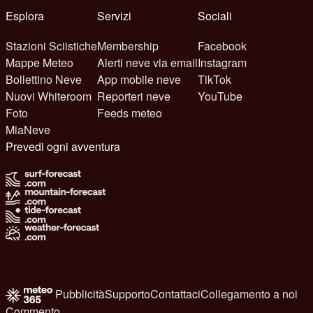
Esplora
Servizi
Sociali
Stazioni Sciistiche
Membership
Facebook
Mappe Meteo
Alerti neve via email
Instagram
Bollettino Neve
App mobile neve
TikTok
Nuovi Whiteroom
Reporteri neve
YouTube
Foto
Feeds meteo
MiaNeve
Prevedi ogni avventura
Pubblicità
Supporto
Contattaci
Collegamento a noi
Commento