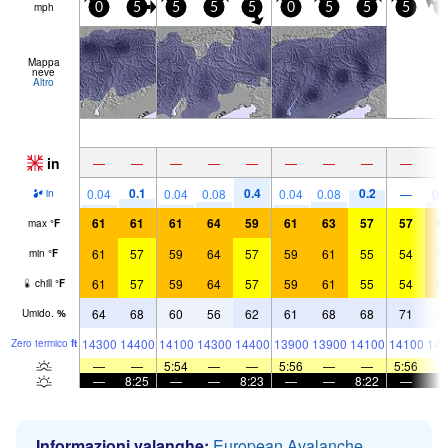
mph
0
5
5
5
5
0
5
5
5
5
Mappa
neve
Altro
in
—
—
—
—
—
—
—
—
—
0.1
0.4
0.2
0.04
0.04
0.08
0.04
0.08
—
0.
in
61
61
61
64
59
61
63
57
57
6
max
°
F
61
57
59
64
57
59
61
55
54
6
min
°
F
61
57
59
64
57
59
61
55
54
6
chill
°
F
64
68
60
56
62
61
68
68
71
6
Umido.
%
14300
14400
14100
14300
14400
13900
13900
14100
14100
144
Zero termico
ft
—
—
5:54
—
—
5:56
—
—
5:56
—
8:25
—
—
8:23
—
—
8:22
—
Informazioni valanghe:
European Avalanche