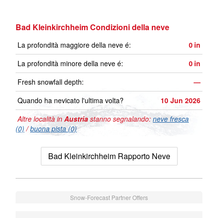
Bad Kleinkirchheim Condizioni della neve
La profondità maggiore della neve é:
0
in
La profondità minore della neve é:
0
in
Fresh snowfall depth:
—
Quando ha nevicato l'ultima volta?
10 Jun 2026
Altre località in
Austria
stanno segnalando:
neve fresca
(0)
/
buona pista (0)
Bad Kleinkirchheim Rapporto Neve
Snow-Forecast Partner Offers