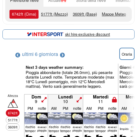
Previsione neve
Attuale
Storia della neve
Informazioni
6742
ft
(Cima)
5177
ft
(Mezzo)
3609
ft
(Base)
Mappe Meteo
ski hire exclusive discount
ultimi 6 giorni
ora
Oraria
Next 3 days weather summary:
Giorni 4
Pioggia abbondante (totale 26.0mm), più pesante
Pioggia l
durante Lunedì notte. Temperature moderate (max
Mercoledì
18°C Lunedì pomeriggio, min 12°C Mercoledì
Mercoledì
mattina). Vento sarà generalmente leggero.
sarà gene
Altezza
Dom
Lunedì
Martedì
Merco
9
10
11
1
PM
notte
AM
PM
notte
AM
PM
notte
AM
P
6742
ft
5177
ft
rischio
rischio
rischio
rischio
rischio
risc
3609
ft
rovesci
rovesci
rovesci
limp­ido
temporale
pioggia
temporale
temporale
pioggia
temporale
temporale
pioggia
tem