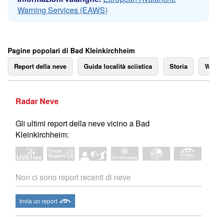
Warning Services (EAWS)
Pagine popolari di Bad Kleinkirchheim
Report della neve
Guida località sciistica
Storia
We
Radar Neve
Gli ultimi report della neve vicino a Bad
Kleinkirchheim:
Non ci sono report recenti di neve
Invia un report