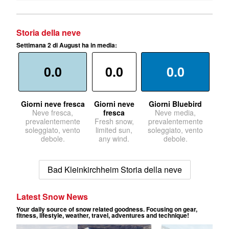
Storia della neve
Settimana 2 di August ha in media:
0.0
0.0
0.0
Giorni neve fresca
Giorni neve
Giorni Bluebird
Neve fresca,
fresca
Neve media,
prevalentemente
Fresh snow,
prevalentemente
soleggiato, vento
limited sun,
soleggiato, vento
debole.
any wind.
debole.
Bad Kleinkirchheim Storia della neve