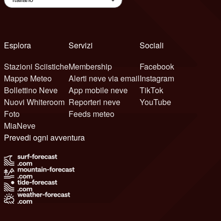
Esplora
Servizi
Sociali
Stazioni Sciistiche
Membership
Facebook
Mappe Meteo
Alerti neve via email
Instagram
Bollettino Neve
App mobile neve
TikTok
Nuovi Whiteroom
Reporteri neve
YouTube
Foto
Feeds meteo
MiaNeve
Prevedi ogni avventura