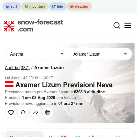
Austria
(337)
Axamer Lizum
Lat./Long.:
47.20° N
11.30° E
Axamer Lizum Previsioni Neve
Previsione meteo per Axamer Lizum a
6398
ft
altitudine
Emesso:
1 am 08 Aug 2026
(ora locale)
Previsione neve aggiornata in
01
ora
27
min