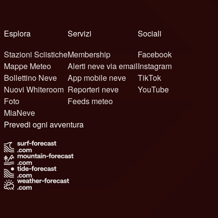
Esplora
Servizi
Sociali
Stazioni Sciistiche
Membership
Facebook
Mappe Meteo
Alerti neve via email
Instagram
Bollettino Neve
App mobile neve
TikTok
Nuovi Whiteroom
Reporteri neve
YouTube
Foto
Feeds meteo
MiaNeve
Prevedi ogni avventura