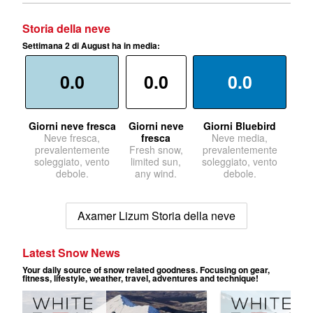
Storia della neve
Settimana 2 di August ha in media:
0.0
0.0
0.0
Giorni neve fresca
Giorni neve
Giorni Bluebird
Neve fresca,
fresca
Neve media,
prevalentemente
Fresh snow,
prevalentemente
soleggiato, vento
limited sun,
soleggiato, vento
debole.
any wind.
debole.
Axamer Lizum Storia della neve