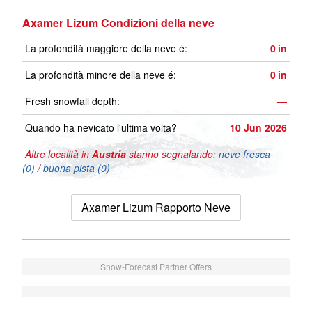
Axamer Lizum Condizioni della neve
La profondità maggiore della neve é:
0
in
La profondità minore della neve é:
0
in
Fresh snowfall depth:
—
Quando ha nevicato l'ultima volta?
10 Jun 2026
Altre località in
Austria
stanno segnalando:
neve fresca
(0)
/
buona pista (0)
Axamer Lizum Rapporto Neve
Snow-Forecast Partner Offers