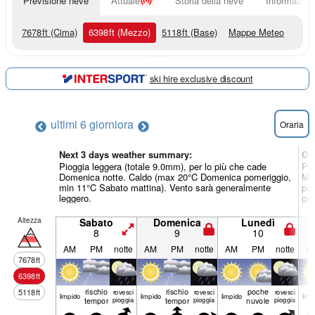
Previsione neve
Attuale
Storia della neve
Informazioni
7678
ft
(Cima)
6398
ft
(Mezzo)
5118
ft
(Base)
Mappe Meteo
ski hire exclusive discount
ultimi 6 giorni
ora
Oraria
Next 3 days weather summary:
Gi
Pioggia leggera (totale 9.0mm), per lo più che cade
Pio
Domenica notte. Caldo (max 20°C Domenica pomeriggio,
Mer
min 11°C Sabato mattina). Vento sarà generalmente
pom
leggero.
gen
Altezza
Sabato
Domenica
Lunedì
8
9
10
AM
PM
notte
AM
PM
notte
AM
PM
notte
A
7678
ft
6398
ft
rischio
rischio
poche
5118
ft
rovesci
rovesci
rovesci
limp­ido
limp­ido
limp­ido
limp­
temporale
pioggia
temporale
pioggia
nuvole
pioggia