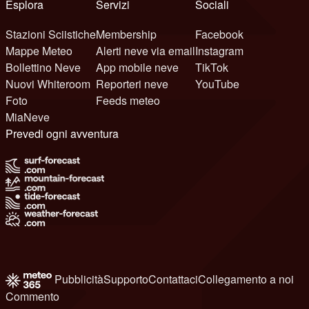
Esplora
Servizi
Sociali
Stazioni Sciistiche
Membership
Facebook
Mappe Meteo
Alerti neve via email
Instagram
Bollettino Neve
App mobile neve
TikTok
Nuovi Whiteroom
Reporteri neve
YouTube
Foto
Feeds meteo
MiaNeve
Prevedi ogni avventura
Pubblicità
Supporto
Contattaci
Collegamento a noi
Commento