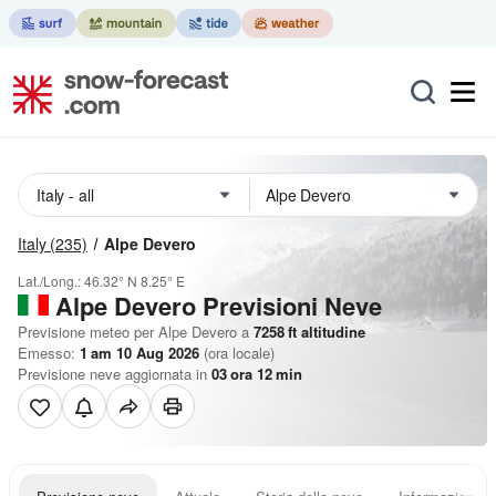
Italy
(235)
Alpe Devero
Lat./Long.:
46.32° N
8.25° E
Alpe Devero Previsioni Neve
Previsione meteo per Alpe Devero a
7258
ft
altitudine
Emesso:
1 am 10 Aug 2026
(ora locale)
Previsione neve aggiornata in
03
ora
12
min