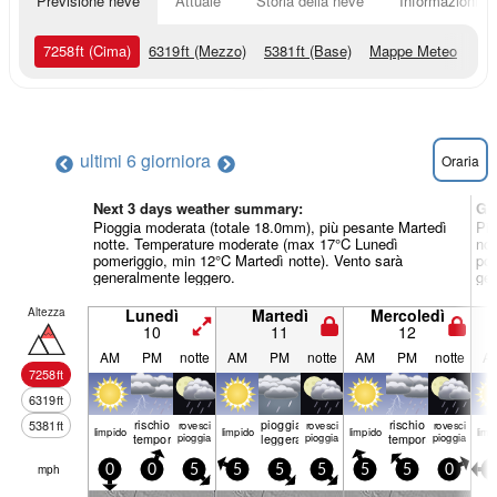
Previsione neve
Attuale
Storia della neve
Informazioni sul
7258
ft
(Cima)
6319
ft
(Mezzo)
5381
ft
(Base)
Mappe Meteo
ultimi 6 giorni
ora
Oraria
Next 3 days weather summary:
Gi
Pioggia moderata (totale 18.0mm), più pesante Martedì
Pio
notte. Temperature moderate (max 17°C Lunedì
not
pomeriggio, min 12°C Martedì notte). Vento sarà
pom
generalmente leggero.
gen
Altezza
Lunedì
Martedì
Mercoledì
10
11
12
AM
PM
notte
AM
PM
notte
AM
PM
notte
A
7258
ft
6319
ft
rischio
pioggia
rischio
5381
ft
rovesci
rovesci
rovesci
limp­ido
limp­ido
limp­ido
limp­
temporale
pioggia
leggera
pioggia
temporale
pioggia
mph
0
0
5
5
5
5
5
5
0
0