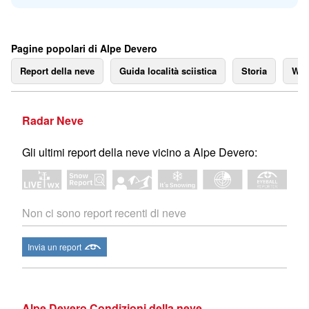
Pagine popolari di Alpe Devero
Report della neve
Guida località sciistica
Storia
We
Radar Neve
Gli ultimi report della neve vicino a Alpe Devero:
Non ci sono report recenti di neve
Invia un report
Alpe Devero Condizioni della neve