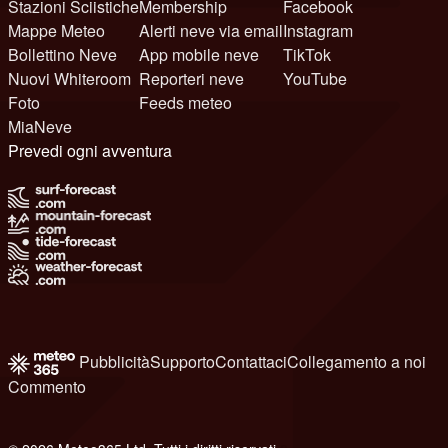
Stazioni Sciistiche
Membership
Facebook
Mappe Meteo
Alerti neve via email
Instagram
Bollettino Neve
App mobile neve
TikTok
Nuovi Whiteroom
Reporteri neve
YouTube
Foto
Feeds meteo
MiaNeve
Prevedi ogni avventura
Pubblicità
Supporto
Contattaci
Collegamento a noi
Commento