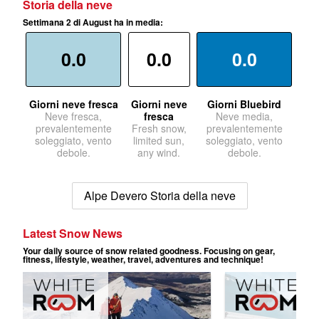
Storia della neve
Settimana 2 di August ha in media:
0.0
0.0
0.0
Giorni neve fresca
Giorni neve
Giorni Bluebird
Neve fresca,
fresca
Neve media,
prevalentemente
Fresh snow,
prevalentemente
soleggiato, vento
limited sun,
soleggiato, vento
debole.
any wind.
debole.
Alpe Devero Storia della neve