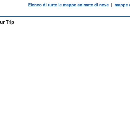
Elenco di tutte le mappe animate di neve
|
mappe a
ur Trip