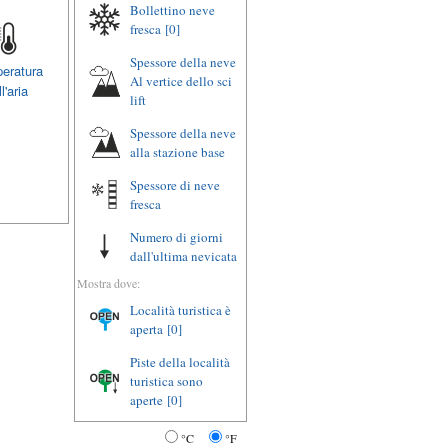
Bollettino neve
fresca
[0]
Spessore della neve
eratura
Al vertice dello sci
l'aria
lift
Spessore della neve
alla stazione base
Spessore di neve
fresca
Numero di giorni
dall'ultima nevicata
Mostra dove:
Località turistica è
aperta
[0]
Piste della località
turistica sono
aperte
[0]
°C
°F