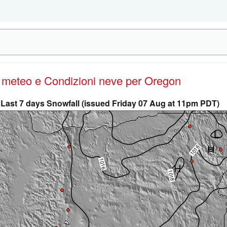
e meteo e Condizioni neve
per Oregon
Last 7 days Snowfall (issued Friday 07 Aug at 11pm PDT)