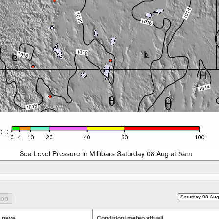
Sea Level Pressure in Millibars Saturday 08 Aug at 5am
i neve
Condizioni meteo attuali