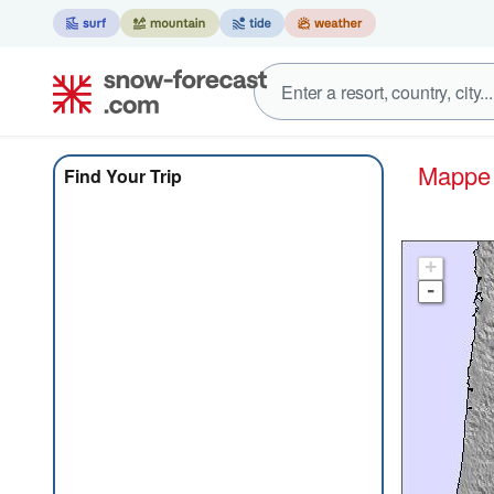
Mapp
Find Your Trip
+
-