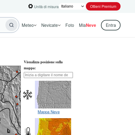
Ottieni Premium
Unità di misura
Meteo
Nevicate
Foto
Mia
Neve
Entra
Visualizza posizione sulla
mappa:
Mappa Neve