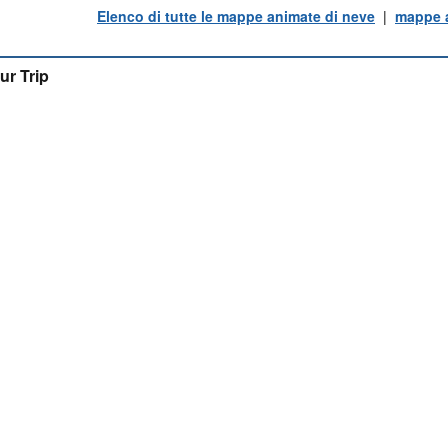
Elenco di tutte le mappe animate di neve
|
mappe a
ur Trip