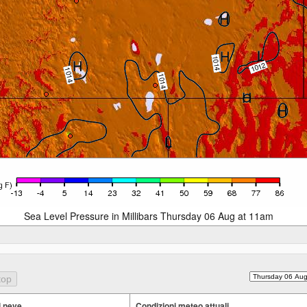
Sea Level Pressure in Millibars Thursday 06 Aug at 11am
i neve
Condizioni meteo attuali