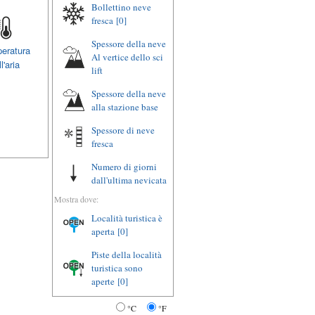
Bollettino neve
fresca
[0]
Spessore della neve
eratura
Al vertice dello sci
l'aria
lift
Spessore della neve
alla stazione base
Spessore di neve
fresca
Numero di giorni
dall'ultima nevicata
Mostra dove:
Località turistica è
aperta
[0]
Piste della località
turistica sono
aperte
[0]
°C
°F