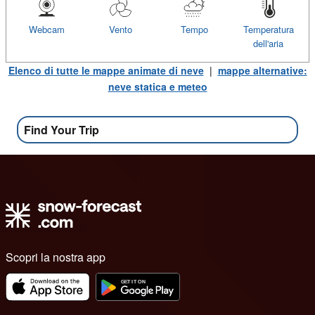
Webcam
Vento
Tempo
Temperatura
dell'aria
Elenco di tutte le mappe animate di neve
|
mappe alternative:
neve statica e meteo
Find Your Trip
Scopri la nostra app