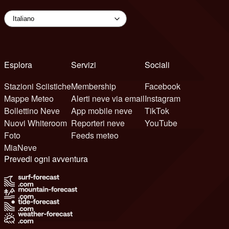
Esplora
Servizi
Sociali
Stazioni Sciistiche
Membership
Facebook
Mappe Meteo
Alerti neve via email
Instagram
Bollettino Neve
App mobile neve
TikTok
Nuovi Whiteroom
Reporteri neve
YouTube
Foto
Feeds meteo
MiaNeve
Prevedi ogni avventura