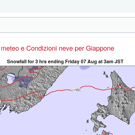
e meteo e Condizioni neve
per Giappone
Snowfall for 3 hrs ending Friday 07 Aug at 3am JST