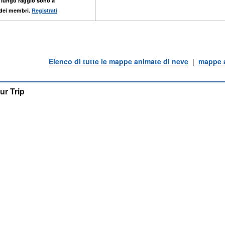
 lungo raggio sono a
 dei membri.
Registrati
Elenco di tutte le mappe animate di neve
|
mappe a
ur Trip