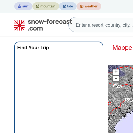
Mapp
Find Your Trip
+
-