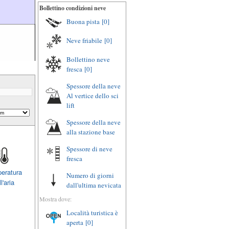
Bollettino condizioni neve
Buona pista
[0]
Neve friabile
[0]
Bollettino neve
fresca
[0]
Spessore della neve
Al vertice dello sci
lift
Spessore della neve
alla stazione base
Spessore di neve
fresca
eratura
Numero di giorni
l'aria
dall'ultima nevicata
Mostra dove:
Località turistica è
aperta
[0]