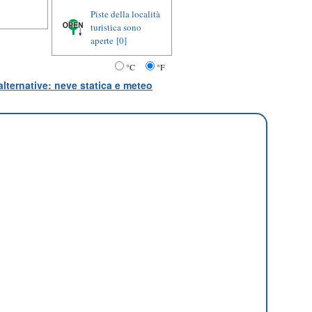
Piste della località
turistica sono
aperte
[0]
°C
°F
lternative: neve statica e meteo