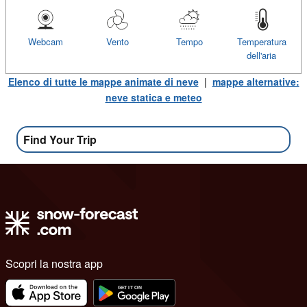
Webcam
Vento
Tempo
Temperatura
dell'aria
Elenco di tutte le mappe animate di neve
|
mappe alternative:
neve statica e meteo
Find Your Trip
Scopri la nostra app