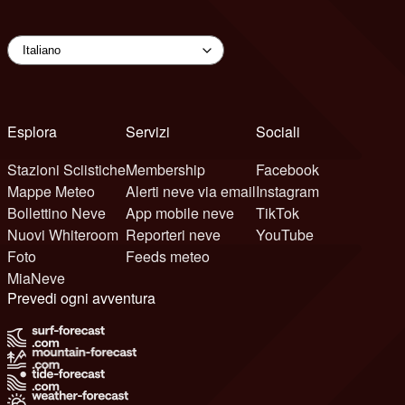
Esplora
Servizi
Sociali
Stazioni Sciistiche
Membership
Facebook
Mappe Meteo
Alerti neve via email
Instagram
Bollettino Neve
App mobile neve
TikTok
Nuovi Whiteroom
Reporteri neve
YouTube
Foto
Feeds meteo
MiaNeve
Prevedi ogni avventura