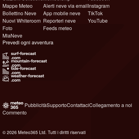
Mappe Meteo
Alerti neve via email
Instagram
Bollettino Neve
App mobile neve
TikTok
Nuovi Whiteroom
Reporteri neve
YouTube
Foto
Feeds meteo
MiaNeve
Prevedi ogni avventura
Pubblicità
Supporto
Contattaci
Collegamento a noi
Commento
© 2026 Meteo365 Ltd. Tutti i diritti riservati
6