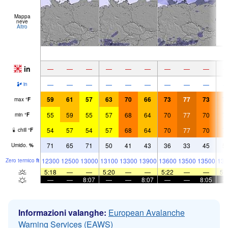
Mappa
neve
Altro
in
—
—
—
—
—
—
—
—
—
—
—
—
—
—
—
—
—
—
in
59
61
57
63
70
66
73
77
73
7
max
°
F
55
59
55
57
68
64
70
77
70
7
min
°
F
54
57
54
57
68
64
70
77
70
7
chill
°
F
71
65
71
50
41
43
36
33
45
5
Umido.
%
12300
12500
13000
13100
13300
13900
13600
13500
13500
131
Zero termico
ft
5:18
—
—
5:20
—
—
5:22
—
—
5:
—
—
8:07
—
—
8:07
—
—
8:05
Informazioni valanghe:
European Avalanche
Warning Services (EAWS)