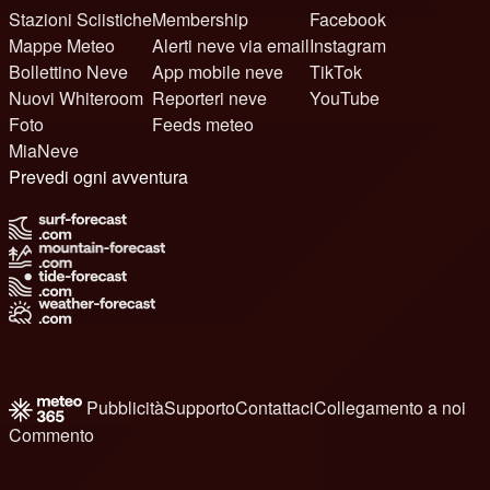
Stazioni Sciistiche
Membership
Facebook
Mappe Meteo
Alerti neve via email
Instagram
Bollettino Neve
App mobile neve
TikTok
Nuovi Whiteroom
Reporteri neve
YouTube
Foto
Feeds meteo
MiaNeve
Prevedi ogni avventura
Pubblicità
Supporto
Contattaci
Collegamento a noi
Commento