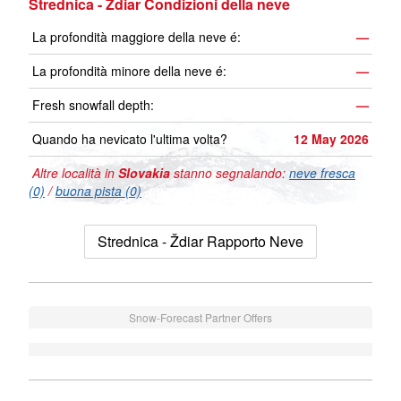
Strednica - Ždiar Condizioni della neve
La profondità maggiore della neve é:
—
La profondità minore della neve é:
—
Fresh snowfall depth:
—
Quando ha nevicato l'ultima volta?
12 May 2026
Altre località in
Slovakia
stanno segnalando:
neve fresca
(0)
/
buona pista (0)
Strednica - Ždiar Rapporto Neve
Snow-Forecast Partner Offers