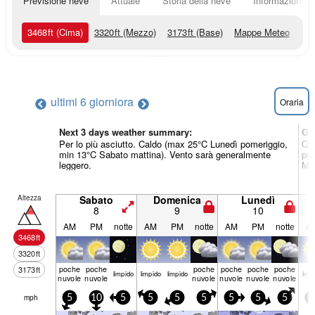
Previsione neve
Attuale
Storia della neve
Informazioni sul
3468
ft
(Cima)
3320
ft
(Mezzo)
3173
ft
(Base)
Mappe Meteo
ultimi 6 giorni
ora
Oraria
Next 3 days weather summary:
Gi
Per lo più asciutto. Caldo (max 25°C Lunedì pomeriggio,
Qua
min 13°C Sabato mattina). Vento sarà generalmente
pom
leggero.
Mar
Altezza
Sabato
Domenica
Lunedì
8
9
10
AM
PM
notte
AM
PM
notte
AM
PM
notte
A
3468
ft
3320
ft
poche
poche
poche
poche
poche
poche
3173
ft
limp­ido
limp­ido
limp­ido
limp­
nuvole
nuvole
nuvole
nuvole
nuvole
nuvole
mph
5
10
5
5
5
5
5
5
5
5