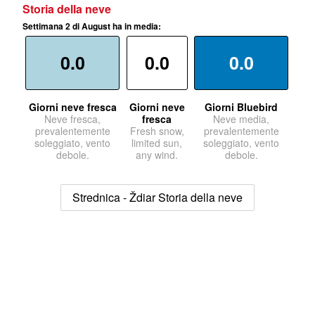
Storia della neve
Settimana 2 di August ha in media:
0.0
0.0
0.0
Giorni neve fresca
Giorni neve
Giorni Bluebird
Neve fresca,
fresca
Neve media,
prevalentemente
Fresh snow,
prevalentemente
soleggiato, vento
limited sun,
soleggiato, vento
debole.
any wind.
debole.
Strednica - Ždiar Storia della neve