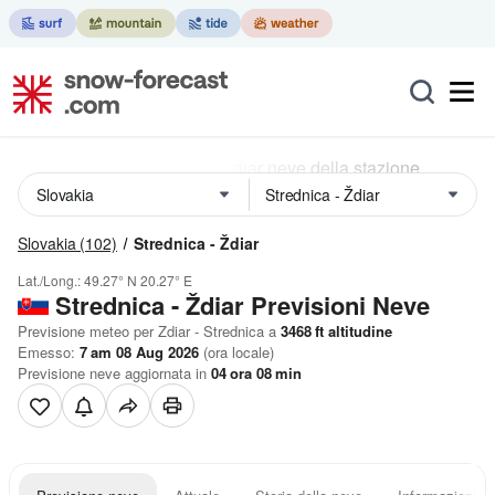
Slovakia
(102)
Strednica - Ždiar
Lat./Long.:
49.27° N
20.27° E
Strednica - Ždiar Previsioni Neve
Previsione meteo per Zdiar - Strednica a
3468
ft
altitudine
Emesso:
7 am 08 Aug 2026
(ora locale)
Previsione neve aggiornata in
04
ora
08
min