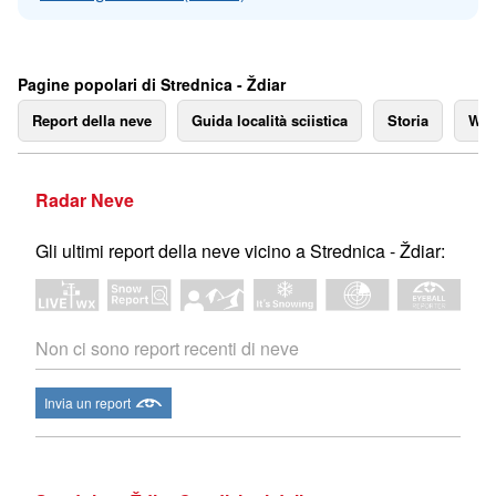
Pagine popolari di Strednica - Ždiar
Report della neve
Guida località sciistica
Storia
We
Radar Neve
Gli ultimi report della neve vicino a Strednica - Ždiar:
Non ci sono report recenti di neve
Invia un report