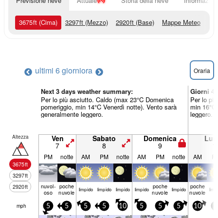
Previsione neve
Attuale
Storia della neve
Informazioni
3675
ft
(Cima)
3297
ft
(Mezzo)
2920
ft
(Base)
Mappe Meteo
ultimi 6 giorni
ora
Oraria
Next 3 days weather summary:
Giorni 4
Per lo più asciutto. Caldo (max 23°C Domenica
Per lo pi
pomeriggio, min 14°C Venerdì notte). Vento sarà
min 16°C 
generalmente leggero.
leggero.
Altezza
Ven
Sabato
Domenica
Lun
7
8
9
1
PM
notte
AM
PM
notte
AM
PM
notte
AM
P
3675
ft
3297
ft
nuvol-
poche
poche
poche
2920
ft
limp­ido
limp­ido
limp­ido
limp­ido
limp­ido
limp­
oso
nuvole
nuvole
nuvole
mph
5
5
5
5
10
5
5
5
10
1