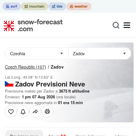
Czech Republic
(107)
Zadov
Lat./Long.:
49.08° N
13.63° E
Zadov Previsioni Neve
Previsione meteo per Zadov a
3675
ft
altitudine
Emesso:
1 pm 07 Aug 2026
(ora locale)
Previsione neve aggiornata in
01
ora
15
min