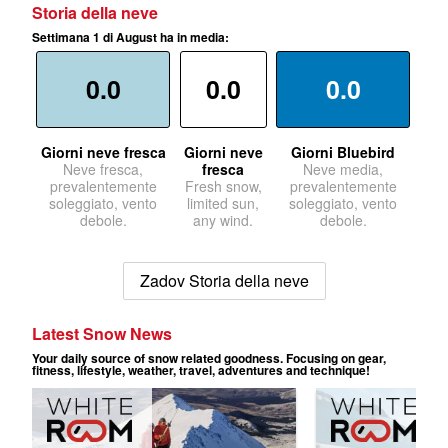
Storia della neve
Settimana 1 di August ha in media:
0.0
0.0
0.0
Giorni neve fresca
Giorni neve
Giorni Bluebird
Neve fresca,
fresca
Neve media,
prevalentemente
Fresh snow,
prevalentemente
soleggiato, vento
limited sun,
soleggiato, vento
debole.
any wind.
debole.
Zadov Storia della neve