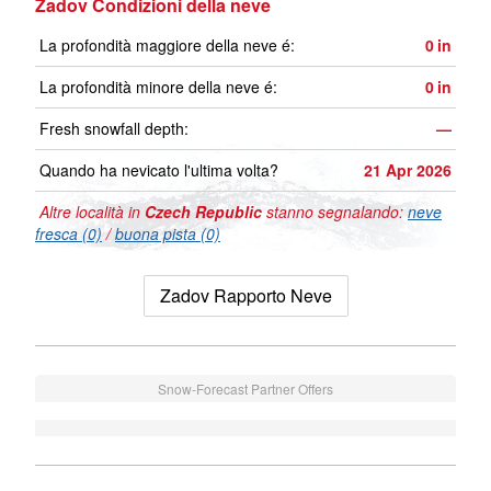
Zadov Condizioni della neve
La profondità maggiore della neve é:
0
in
La profondità minore della neve é:
0
in
Fresh snowfall depth:
—
Quando ha nevicato l'ultima volta?
21 Apr 2026
Altre località in
Czech Republic
stanno segnalando:
neve
fresca (0)
/
buona pista (0)
Zadov Rapporto Neve
Snow-Forecast Partner Offers