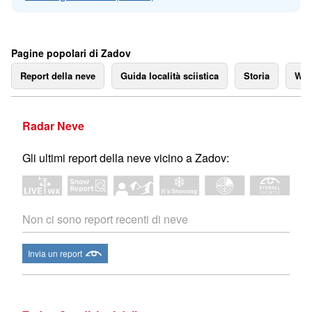
Pagine popolari di Zadov
Report della neve
Guida località sciistica
Storia
We
Radar Neve
Gli ultimi report della neve vicino a Zadov:
Non ci sono report recenti di neve
Invia un report