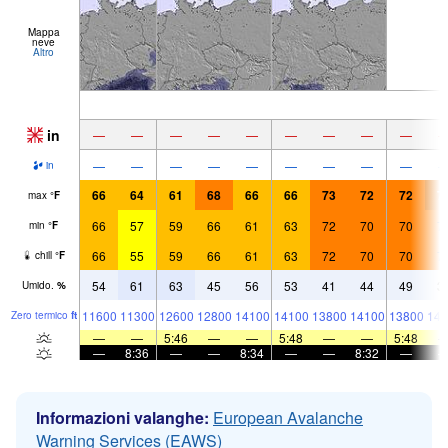
Mappa
neve
Altro
in
—
—
—
—
—
—
—
—
—
—
—
—
—
—
—
—
—
—
in
66
64
61
68
66
66
73
72
72
7
max
°
F
66
57
59
66
61
63
72
70
70
7
min
°
F
66
55
59
66
61
63
72
70
70
7
chill
°
F
54
61
63
45
56
53
41
44
49
3
Umido.
%
11600
11300
12600
12800
14100
14100
13800
14100
13800
141
Zero termico
ft
—
—
5:46
—
—
5:48
—
—
5:48
—
8:36
—
—
8:34
—
—
8:32
—
Informazioni valanghe:
European Avalanche
Warning Services (EAWS)