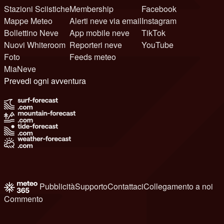
Stazioni Sciistiche
Membership
Facebook
Mappe Meteo
Alerti neve via email
Instagram
Bollettino Neve
App mobile neve
TikTok
Nuovi Whiteroom
Reporteri neve
YouTube
Foto
Feeds meteo
MiaNeve
Prevedi ogni avventura
Pubblicità
Supporto
Contattaci
Collegamento a noi
Commento