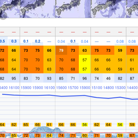
—
—
—
—
—
—
—
—
—
—
—
—
0.5
0.3
0.1
0.2
0.1
—
0.04
0.04
—
—
0.08
0.08
72
66
73
75
66
79
73
63
75
73
59
73
68
64
70
70
63
70
68
57
66
66
59
61
68
64
70
70
63
70
68
57
66
66
59
61
82
95
83
70
93
85
71
96
74
46
82
87
6400
16100
15900
15900
16100
15600
15700
15900
15100
14800
15300
14400
64
62
65
66
61
66
66
56
62
64
56
59
70
65
72
73
64
74
71
60
71
70
59
67