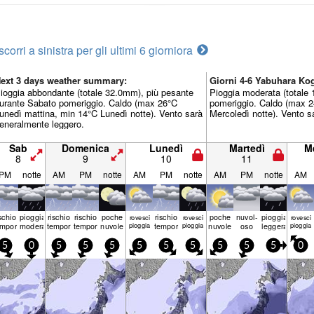
scorri a sinistra per gli ultimi 6 giorni
ora
ext 3 days weather summary:
Giorni 4-6 Yabuhara K
ioggia abbondante (totale 32.0mm), più pesante
Pioggia moderata (totale
urante Sabato pomeriggio. Caldo (max 26°C
pomeriggio. Caldo (max 2
unedì mattina, min 14°C Lunedì notte). Vento sarà
Mercoledì notte). Vento s
eneralmente leggero.
Sab
Domenica
Lunedì
Martedì
M
8
9
10
11
PM
notte
AM
PM
notte
AM
PM
notte
AM
PM
notte
AM
ischio
pioggia
rischio
rischio
poche
rischio
poche
nuvol-
pioggia
rovesci
rovesci
rovesci
emporale
moderata
temporale
temporale
nuvole
pioggia
temporale
pioggia
nuvole
oso
leggera
pioggia
5
0
5
5
5
5
5
5
5
5
5
0