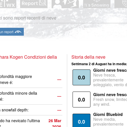
i sono report recenti di neve
 un report
ara Kogen Condizioni della
Storia della neve
Settimana 2 di August ha in media
Giorni neve fresc
Neve fresca,
ofondità maggiore
0.0
—
prevalentemente
 neve é:
soleggiato, vento 
ofondità minore della
Giorni neve fresc
—
0.0
é:
Fresh snow, limite
any wind.
 snowfall depth:
—
Giorni Bluebird
Neve media,
o ha nevicato l'ultima
26 Mar
0.0
prevalentemente
?
2026