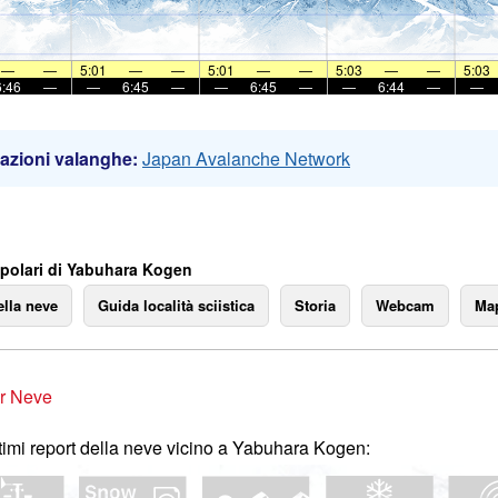
—
—
5:01
—
—
5:01
—
—
5:03
—
—
5:03
6:46
—
—
6:45
—
—
6:45
—
—
6:44
—
—
azioni valanghe:
Japan Avalanche Network
polari di Yabuhara Kogen
ella neve
Guida località sciistica
Storia
Webcam
Map
r Neve
ltimi report della neve vicino a Yabuhara Kogen: