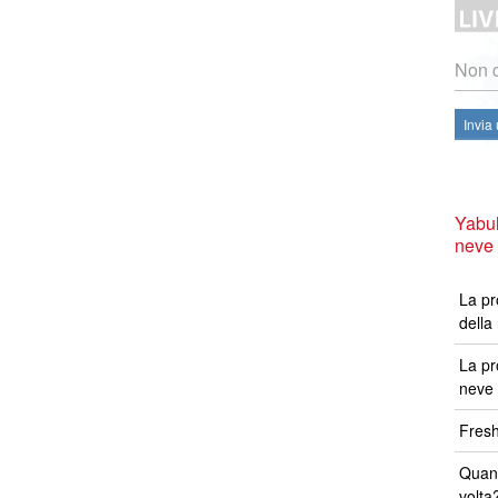
Non c
Invia
Yabuh
neve
La pr
della
La pr
neve 
Fresh
Quand
volta