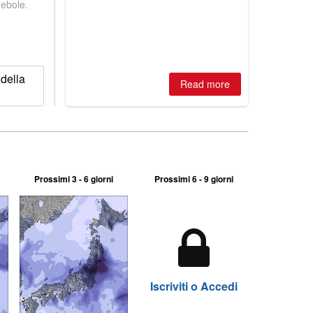
debole.
best conditions of season so far,
Australian areas open most terrain of
2026, northern hemisphere down to
two outdoor areas still open.
della
Read more
Prossimi 3 - 6 giorni
Prossimi 6 - 9 giorni
Iscriviti o Accedi