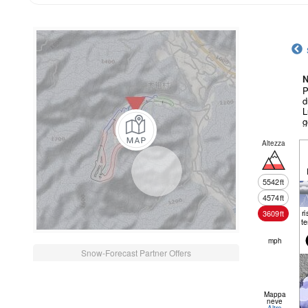
N
P
d
L
g
Altezza
5542
ft
4574
ft
r
3609
ft
t
mph
Snow-Forecast Partner Offers
Mappa
neve
Altro