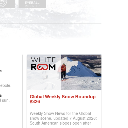
:
a
debole.
a
Global Weekly Snow Roundup
d sun,
#326
Weekly Snow News for the Global
snow scene, updated 7 August 2026:
South American slopes open after
huge snowfalls, New Zealand posts