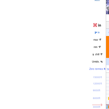
in
in
max
°
F
min
°
F
chill
°
F
Umido.
%
1
Zero termico
ft
15000ft
12000ft
9000ft
6000ft
3000ft