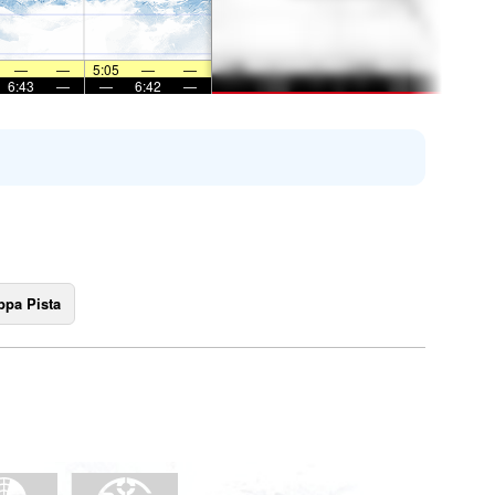
—
—
5:05
—
—
6:43
—
—
6:42
—
pa Pista