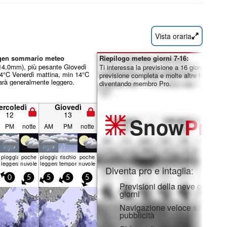
Vista oraria
ogen sommario meteo
Riepilogo meteo giorni 7-16:
 14.0mm), più pesante Giovedì
Ti interessa la previsione a 16 giorni? Sblo
4°C Venerdì mattina, min 14°C
previsione completa e molte altre funzionali
arà generalmente leggero.
diventando membro Pro.
ercoledì
Giovedì
12
13
Snow
Pro
PM
notte
AM
PM
notte
pioggia
poche
pioggia
rischio
poche
leggera
nuvole
leggera
temporale
nuvole
Diventa pro e intaglia:
0
5
5
5
5
Previsioni della neve orarie e
giorni
Navigazione veloce senza
pubblicità