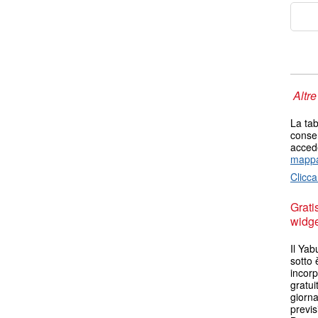
Altre
La tab
consen
accede
mappa
Clicca
Grati
widget
Il Ya
sotto 
incorp
gratui
giorn
previs