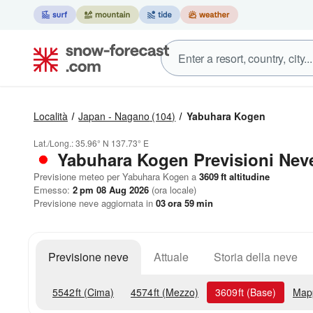
Località
Japan - Nagano
(104)
Yabuhara Kogen
Lat./Long.:
35.96° N
137.73° E
Yabuhara Kogen Previsioni Nev
Previsione meteo per Yabuhara Kogen a
3609
ft
altitudine
Emesso:
2 pm 08 Aug 2026
(ora locale)
Previsione neve aggiornata in
03
ora
59
min
Previsione neve
Attuale
Storia della neve
5542
ft
(Cima)
4574
ft
(Mezzo)
3609
ft
(Base)
Map