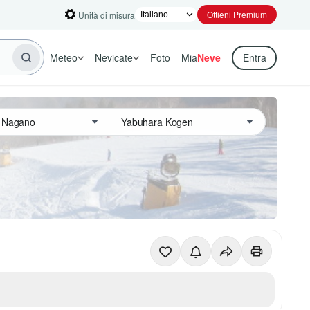
Ottieni Premium
Unità di misura
Meteo
Nevicate
Foto
Mia
Neve
Entra