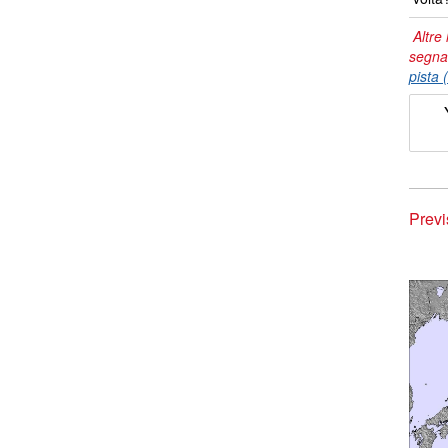
Altre 
segna
pista 
Previ