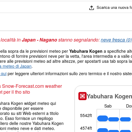
Scarica una nuova f
 località in
Japan - Nagano
stanno segnalando:
neve fresca (0)
ella sopra da le previsioni meteo per
Yabuhara Kogen
a specifiche alt
tono di fornire previsioni neve per la vetta, l'area intermedia e a valle d
re alle previsioni meteo ad altre altezze, per spostarti usa tab sopra la
 meteo di Japan
.
 qui
per leggere ulteriori informazioni sullo zero termico e il nostro sis
s Snow-Forecast.com weather
 per il tho sito
buhara Kogen widget meteo qui
è disponibile per essere
orato su siti Web esterni a titolo
to. Esso fornisce un riepilogo
aliero delle nostre Yabuhara Kogen
ioni meteo neve e dati meteo.