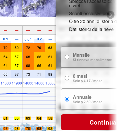
Sblocca l'accesso completo s
e web
Sconti esclusivi per i membri
Oltre 20 anni di storia della n
Dati storici della neve
—
—
—
—
—
0.1
0.2
—
0.04
—
70
59
72
70
63
Mensile
$
64
57
68
66
61
Si rinnova mensilmente
64
57
68
66
61
66
97
73
71
98
6 mesi
$ 
Solo $ 4.17 / mese
14600
14900
14600
14600
15600
Annuale
$ 
Solo $ 2.50 / mese
61
55
63
64
58
Continua
67
58
70
68
62