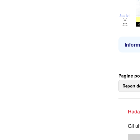
Sea lvl
Inform
Pagine po
Report d
Rada
Gli u