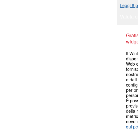
Leggi 6 p
Valuta q
Grati
widget
Il Win
dispon
Web es
fornis
nostr
e dati
config
per pr
person
È poss
previs
della 
metric
neve 
qui pe