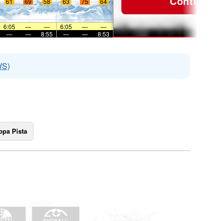
Continua
61
69
58
63
75
64
6:05
—
—
6:05
—
—
—
—
8:55
—
—
8:53
WS)
pa Pista