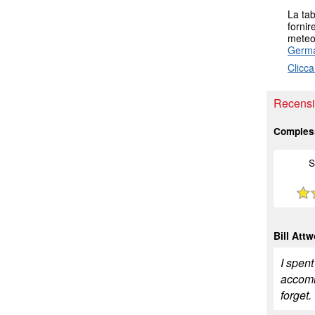
La tab
fornir
meteo 
Germ
Clicca
Recensio
Comples
S
Bill Att
I spen
accommo
forget.