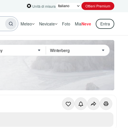
Ottieni Premium
Unità di misura
Meteo
Nevicate
Foto
Mia
Neve
Entra