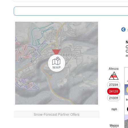
N
Q
C
m
Altezza
2723
ft
2412
ft
2100
ft
li
mph
Snow-Forecast Partner Offers
Mappa