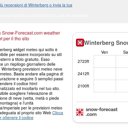
iù recensioni di Winterberg o invia la tua
uesta località sciistica
Scrivi una recensione
s Snow-Forecast.com weather
 per il tho sito
terberg widget meteo qui sotto è
ibile per essere incorporato su siti
terni a titolo gratuito. Esso
ce un riepilogo giornaliero delle
e Winterberg previsioni meteo neve
 meteo. Basta andare alla pagina di
urazione e seguire 3 semplici passi
endere il codice html
alizzato ed incollarlo nel tuo sito.
ibile scegliere l'elevazione di
ione di neve (vetta, metà o piede
montagna) e l'unità
a/imperiale per le previsioni meteo
adeguata al proprio sito Web
Clicca
r ottenere il codice