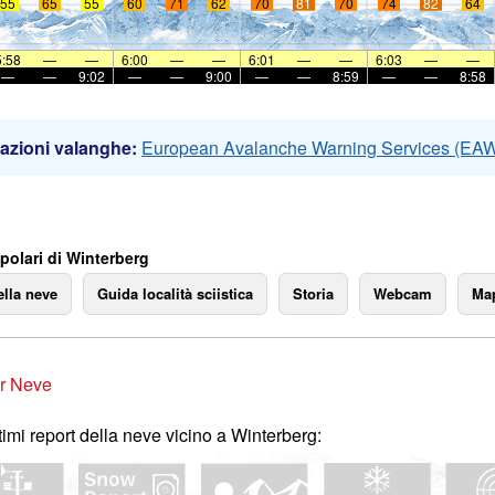
55
65
55
60
71
62
70
81
70
74
82
64
5:58
—
—
6:00
—
—
6:01
—
—
6:03
—
—
—
—
9:02
—
—
9:00
—
—
8:59
—
—
8:58
azioni valanghe:
European Avalanche Warning Services (EA
polari di Winterberg
ella neve
Guida località sciistica
Storia
Webcam
Map
r Neve
ltimi report della neve vicino a Winterberg: