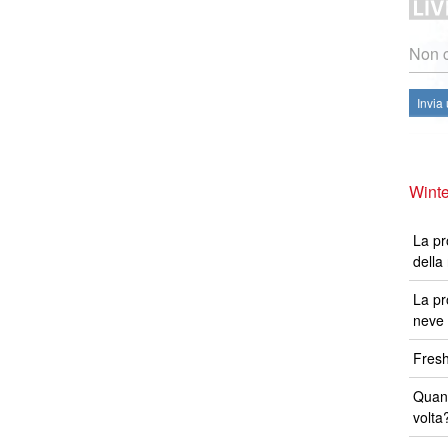
Non c
Invia
Winte
La pr
della
La pr
neve 
Fresh
Quand
volta