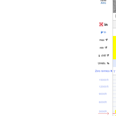
neve
Altro
in
in
max
°
F
min
°
F
chill
°
F
Umido.
%
1
Zero termico
ft
15000ft
12000ft
9000ft
6000ft
3000ft