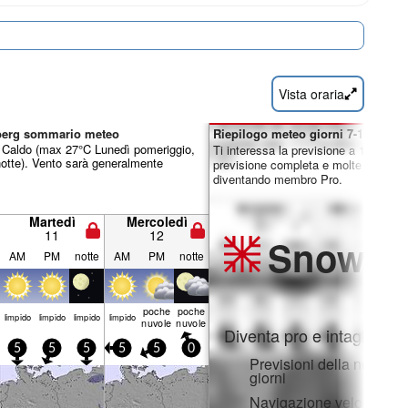
Vista oraria
rberg sommario meteo
Riepilogo meteo giorni 7-16:
o. Caldo (max 27°C Lunedì pomeriggio,
Ti interessa la previsione a 16 giorni
otte). Vento sarà generalmente
previsione completa e molte altre fun
diventando membro Pro.
Martedì
Mercoledì
11
12
Snow
Pr
AM
PM
notte
AM
PM
notte
poche
poche
limp­ido
limp­ido
limp­ido
limp­ido
nuvole
nuvole
Diventa pro e intaglia:
5
5
5
5
5
0
Previsioni della neve ora
giorni
Navigazione veloce sen