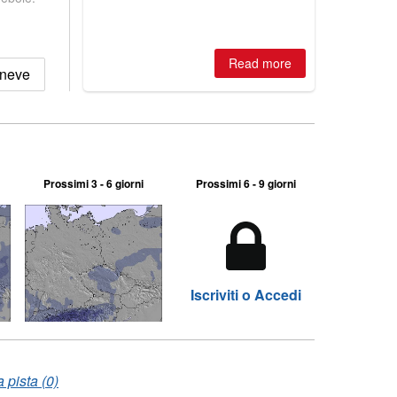
is simple: book now or wait, and
where are the best odds?
Read more
 neve
Prossimi 3 - 6 giorni
Prossimi 6 - 9 giorni
Iscriviti o Accedi
 pista (0)