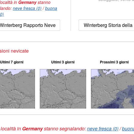
località in
Germany
stanno
lando:
neve fresca (0)
/
buona
(0)
Winterberg Rapporto Neve
Winterberg Storia della
sioni nevicate
Ultimi 7 giorni
Ultimi 3 giorni
Prossimi 3 giorni
 località in
Germany
stanno segnalando:
neve fresca (0)
/
buona