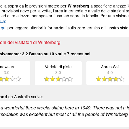
ella sopra da le previsioni meteo per
Winterberg
a specifiche altezze 7
e previsioni neve per la vetta, l'area intermedia e a valle delle stazioni s
ad altre altezze, per spostarti usa tab sopra la tabella. Per una visione
any
.
 qui
per leggere ulteriori informazioni sullo zero termico e il nostro sis
ni dei visitatori di Winterberg
sivamente:
3.2
Basato su
10
voti e
7
recensioni
nowsure
Varietà di piste
Apres-Ski
3.0
3.0
4.0
wood
da Australia scrive:
t a wonderful three weeks skiing here in 1949. There was not a l
dation was excellent but most of all the people of Winterberg we