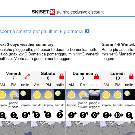
ski hire exclusive discount
scorri a sinistra per gli ultimi 6 giorni
ora
ext 3 days weather summary:
Giorni 4-6 Winte
ualche pioggerella, più pesante durante Domenica notte.
Per lo più asciutt
aldo (max 26°C Domenica pomeriggio, min 11°C Venerdì
min 14°C Martedì n
attina). Vento sarà generalmente leggero.
leggero.
Venerdì
Sabato
Domenica
Lunedì
7
8
9
10
AM
PM
notte
AM
PM
notte
AM
PM
notte
AM
PM
notte
poche
poche
pioggia
mp­ido
limp­ido
limp­ido
limp­ido
limp­ido
limp­ido
limp­ido
limp­ido
limp­ido
nuvole
nuvole
leggera
5
5
5
5
5
5
5
5
0
5
10
5