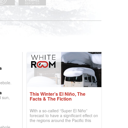
:
a
debole.
a
This Winter’s El Niño, The
d sun,
Facts & The Fiction
With a so-called “Super El Niño”
forecast to have a significant effect on
the regions around the Pacific this
winter, the question skiers are asking
debole.