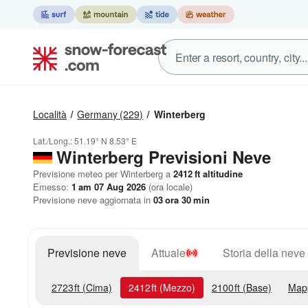
Località
Germany
(229)
Winterberg
Lat./Long.:
51.19° N
8.53° E
Winterberg Previsioni Neve
Previsione meteo per Winterberg a
2412
ft
altitudine
Emesso:
1 am 07 Aug 2026
(ora locale)
Previsione neve aggiornata in
03
ora
30
min
Previsione neve
Attuale
Storia della neve
2723
ft
(Cima)
2412
ft
(Mezzo)
2100
ft
(Base)
Map