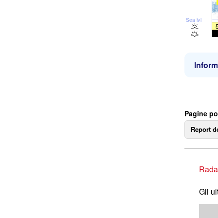
Sea lvl
Inform
Pagine po
Report d
Rada
Gli u