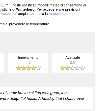
35 m. I nostri sofisticati modelli meteo ci consentono di
ciistiche di
Winterberg
. Per accedere alle previsioni
 meteo piu' ampia , controlla la
mappa meteo di
tema di prevedere le temperature.
Innevamento
Avanzate
4.0
2.0
ot of snow but the skiing was good, the
re delightful hosts. A holiday that I shall never