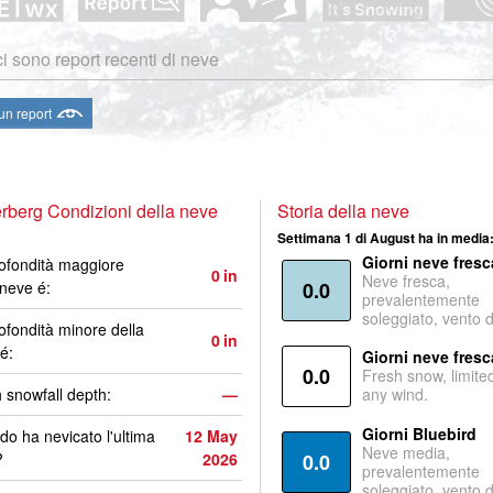
i sono report recenti di neve
 un report
rberg Condizioni della neve
Storia della neve
Settimana 1 di August ha in media
Giorni neve fresc
ofondità maggiore
0
in
Neve fresca,
 neve é:
0.0
prevalentemente
soleggiato, vento 
ofondità minore della
0
in
é:
Giorni neve fresc
0.0
Fresh snow, limite
 snowfall depth:
—
any wind.
Giorni Bluebird
o ha nevicato l'ultima
12 May
Neve media,
?
2026
0.0
prevalentemente
soleggiato, vento 