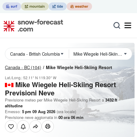
Canada - BC
(104)
Mike Wiegele Heli-Skiing Resort
Lat./Long.:
52.11° N
119.30° W
Mike Wiegele Heli-Skiing Resort
Previsioni Neve
Previsione meteo per Mike Wiegele Heli-Skiing Resort a
3432
ft
altitudine
Emesso:
5 pm 09 Aug 2026
(ora locale)
Previsione neve aggiornata in
00
ora
06
min