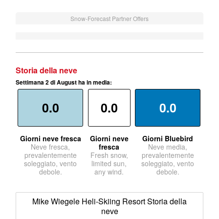
Snow-Forecast Partner Offers
Storia della neve
Settimana 2 di August ha in media:
0.0
0.0
0.0
Giorni neve fresca
Giorni neve
Giorni Bluebird
Neve fresca,
fresca
Neve media,
prevalentemente
Fresh snow,
prevalentemente
soleggiato, vento
limited sun,
soleggiato, vento
debole.
any wind.
debole.
Mike Wiegele Heli-Skiing Resort Storia della
neve