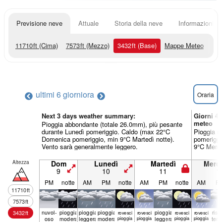
Previsione neve
Attuale
Storia della neve
Informazioni sul
11710
ft
(Cima)
7573
ft
(Mezzo)
3432
ft
(Base)
Mappe Meteo
ultimi 6 giorni
ora
Oraria
Next 3 days weather summary:
Giorni 4
meteo
Pioggia abbondante (totale 26.0mm), più pesante
durante Lunedì pomeriggio. Caldo (max 22°C
Pioggia m
Domenica pomeriggio, min 9°C Martedì notte).
pomeriggi
Vento sarà generalmente leggero.
9°C Merco
Altezza
Dom
Lunedì
Martedì
Merco
9
10
11
1
PM
notte
AM
PM
notte
AM
PM
notte
AM
P
11710
ft
7573
ft
nuvol-
pioggia
pioggia
pioggia
pioggia
risc
3432
ft
rovesci
rovesci
rovesci
rovesci
oso
moderata
leggera
moderata
pioggia
pioggia
leggera
pioggia
pioggia
tem