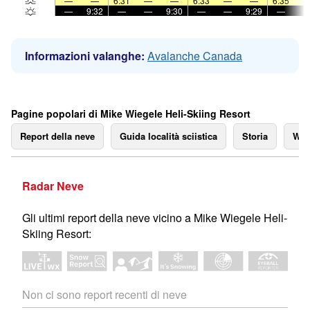
—
—
6:31
—
—
6:33
—
—
6:35
—
9:32
—
—
9:30
—
—
9:29
—
Informazioni valanghe:
Avalanche Canada
Pagine popolari di Mike Wiegele Heli-Skiing Resort
Report della neve
Guida località sciistica
Storia
We
Radar Neve
Gli ultimi report della neve vicino a Mike Wiegele Heli-
Skiing Resort:
Non ci sono report recenti di neve