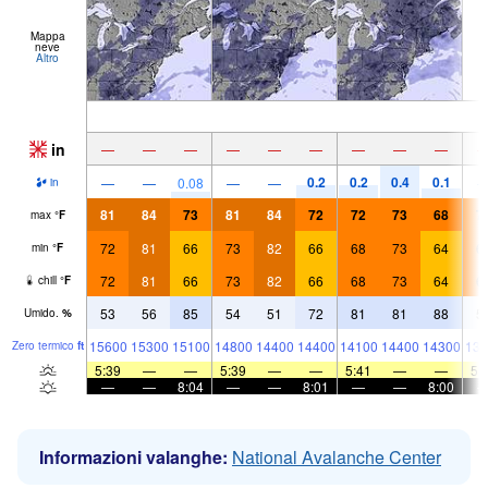
Mappa
neve
Altro
in
—
—
—
—
—
—
—
—
—
0.2
0.2
0.4
0.1
—
—
0.08
—
—
in
81
84
73
81
84
72
72
73
68
7
max
°
F
72
81
66
73
82
66
68
73
64
6
min
°
F
72
81
66
73
82
66
68
73
64
6
chill
°
F
53
56
85
54
51
72
81
81
88
5
Umido.
%
15600
15300
15100
14800
14400
14400
14100
14400
14300
138
Zero termico
ft
5:39
—
—
5:39
—
—
5:41
—
—
5:
—
—
8:04
—
—
8:01
—
—
8:00
Informazioni valanghe:
National Avalanche Center