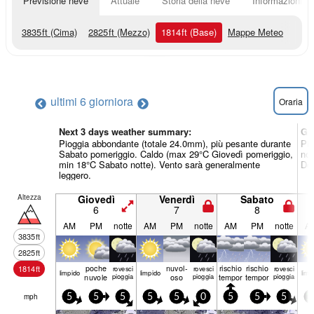
Previsione neve
Attuale
Storia della neve
Informazioni sul
3835
ft
(Cima)
2825
ft
(Mezzo)
1814
ft
(Base)
Mappe Meteo
ultimi 6 giorni
ora
Oraria
Next 3 days weather summary:
Gi
Pioggia abbondante (totale 24.0mm), più pesante durante
Pio
Sabato pomeriggio. Caldo (max 29°C Giovedì pomeriggio,
not
min 18°C Sabato notte). Vento sarà generalmente
Dom
leggero.
Altezza
Giovedì
Venerdì
Sabato
6
7
8
AM
PM
notte
AM
PM
notte
AM
PM
notte
A
3835
ft
2825
ft
poche
nuvol-
rischio
rischio
1814
ft
rovesci
rovesci
rovesci
limp­ido
limp­ido
limp­
nuvole
pioggia
oso
pioggia
temporale
temporale
pioggia
mph
5
5
5
5
5
0
5
5
5
1