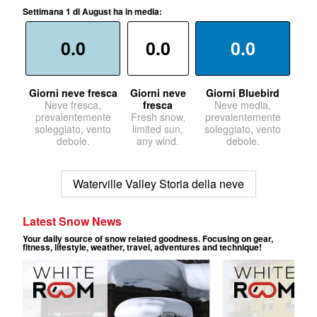
Settimana 1 di August ha in media:
0.0
0.0
0.0
Giorni neve fresca
Giorni neve
Giorni Bluebird
Neve fresca,
fresca
Neve media,
prevalentemente
Fresh snow,
prevalentemente
soleggiato, vento
limited sun,
soleggiato, vento
debole.
any wind.
debole.
Waterville Valley Storia della neve