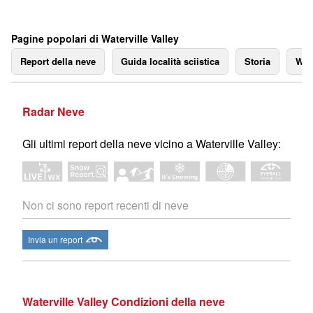
Pagine popolari di Waterville Valley
Report della neve
Guida località sciistica
Storia
We
Radar Neve
Gli ultimi report della neve vicino a Waterville Valley:
Non ci sono report recenti di neve
Invia un report
Waterville Valley Condizioni della neve