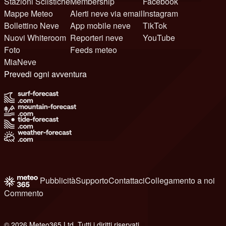
Stazioni Sciistiche
Membership
Facebook
Mappe Meteo
Alerti neve via email
Instagram
Bollettino Neve
App mobile neve
TikTok
Nuovi Whiteroom
Reporteri neve
YouTube
Foto
Feeds meteo
MiaNeve
Prevedi ogni avventura
Pubblicità
Supporto
Contattaci
Collegamento a noi
Commento
© 2026 Meteo365 Ltd. Tutti i diritti riservati
8