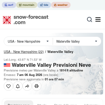
USA - New Hampshire
(22)
Waterville Valley
Lat./Long.:
43.97° N
71.53° W
Waterville Valley Previsioni Neve
Previsione meteo per Waterville Valley a
1814
ft
altitudine
Emesso:
7 am 06 Aug 2026
(ora locale)
Previsione neve aggiornata in
01
ora
07
min