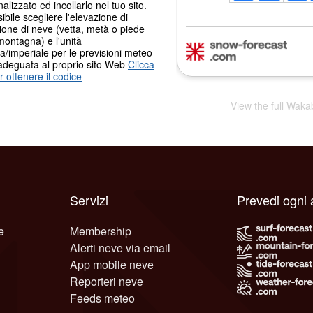
alizzato ed incollarlo nel tuo sito.
ibile scegliere l'elevazione di
ione di neve (vetta, metà o piede
montagna) e l'unità
a/imperiale per le previsioni meteo
adeguata al proprio sito Web
Clicca
r ottenere il codice
View the full Wak
Servizi
Prevedi ogni 
e
Membership
Alerti neve via email
App mobile neve
Reporteri neve
Feeds meteo