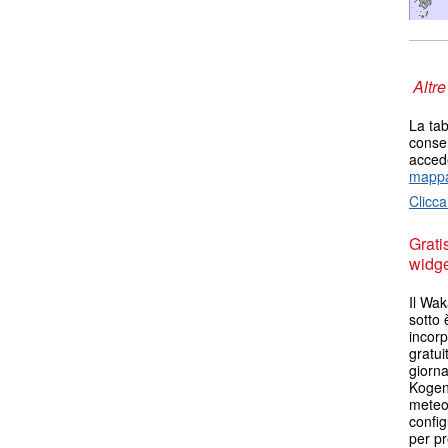
Altre
La tab
consen
accede
mappa
Clicca
Grati
widget
Il Wa
sotto 
incorp
gratui
giorn
Kogen
meteo.
config
per pr