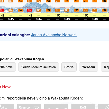
81
80
74
80
77
73
78
75
71
73
73
68
86
84
74
87
81
73
83
80
72
79
78
70
4:48
—
—
4:48
—
—
4:50
—
—
4:50
—
—
—
6:45
—
—
6:44
—
—
6:43
—
—
6:40
—
azioni valanghe:
Japan Avalanche Network
polari di Wakabuna Kogen
ella neve
Guida località sciistica
Storia
Webcam
Map
r Neve
ltimi report della neve vicino a Wakabuna Kogen: