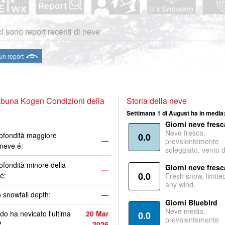
i sono report recenti di neve
 un report
buna Kogen Condizioni della
Storia della neve
Settimana 1 di August ha in media
Giorni neve fresc
Neve fresca,
ofondità maggiore
0.0
—
prevalentemente
 neve é:
soleggiato, vento 
ofondità minore della
Giorni neve fresc
—
0.0
é:
Fresh snow, limite
any wind.
 snowfall depth:
—
Giorni Bluebird
Neve media,
o ha nevicato l'ultima
20 Mar
0.0
prevalentemente
?
2026