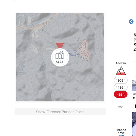
N
P
S
2
Altezza
1903
ft
1198
ft
r
492
ft
t
mph
Snow-Forecast Partner Offers
Mappa
neve
Altro