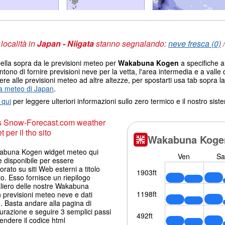
 località in
Japan - Niigata
stanno segnalando:
neve fresca (0)
ella sopra da le previsioni meteo per
Wakabuna Kogen
a specifiche al
tono di fornire previsioni neve per la vetta, l'area intermedia e a valle d
re alle previsioni meteo ad altre altezze, per spostarti usa tab sopra la
 meteo di Japan
.
 qui
per leggere ulteriori informazioni sullo zero termico e il nostro sis
s Snow-Forecast.com weather
 per il tho sito
kabuna Kogen widget meteo qui
è disponibile per essere
orato su siti Web esterni a titolo
to. Esso fornisce un riepilogo
aliero delle nostre Wakabuna
 previsioni meteo neve e dati
 Basta andare alla pagina di
urazione e seguire 3 semplici passi
endere il codice html