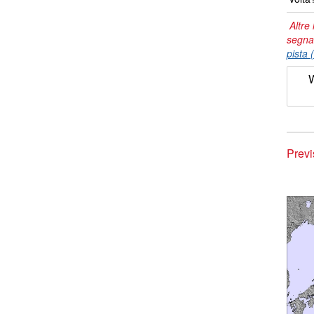
Altre 
segna
pista 
Previ