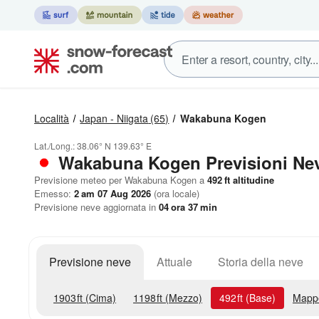
Località
Japan - Niigata
(65)
Wakabuna Kogen
Lat./Long.:
38.06° N
139.63° E
Wakabuna Kogen Previsioni Ne
Previsione meteo per Wakabuna Kogen a
492
ft
altitudine
Emesso:
2 am 07 Aug 2026
(ora locale)
Previsione neve aggiornata in
04
ora
37
min
Previsione neve
Attuale
Storia della neve
1903
ft
(Cima)
1198
ft
(Mezzo)
492
ft
(Base)
Mapp