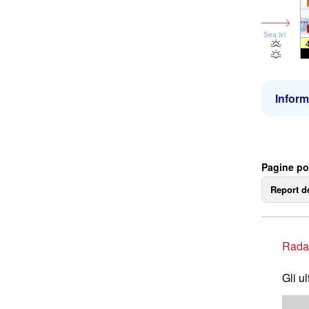
Sea lvl
Inform
Pagine po
Report d
Rada
Gli u