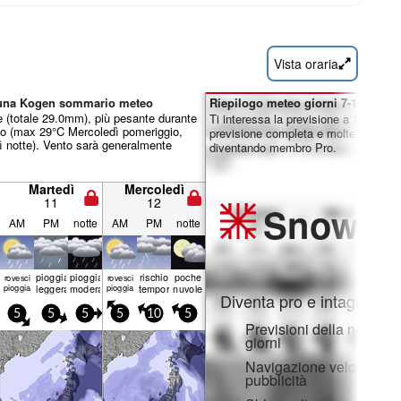
Vista oraria
buna Kogen sommario meteo
Riepilogo meteo giorni 7-16:
 (totale 29.0mm), più pesante durante
Ti interessa la previsione a 16 giorni
do (max 29°C Mercoledì pomeriggio,
previsione completa e molte altre fun
 notte). Vento sarà generalmente
diventando membro Pro.
Martedì
Mercoledì
11
12
Snow
Pr
AM
PM
notte
AM
PM
notte
pioggia
pioggia
rischio
poche
rovesci
rovesci
pioggia
leggera
moderata
pioggia
temporale
nuvole
Diventa pro e intaglia:
5
5
5
5
10
5
Previsioni della neve ora
giorni
Navigazione veloce sen
pubblicità