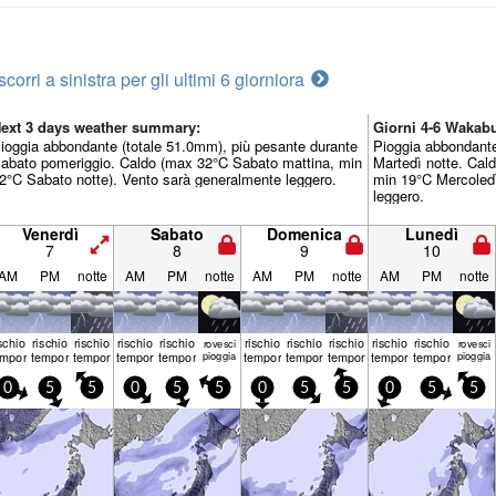
scorri a sinistra per gli ultimi 6 giorni
ora
ext 3 days weather summary:
Giorni 4-6 Waka
ioggia abbondante (totale 51.0mm), più pesante durante
Pioggia abbondante
abato pomeriggio. Caldo (max 32°C Sabato mattina, min
Martedì notte. Cal
2°C Sabato notte). Vento sarà generalmente leggero.
min 19°C Mercoledì
leggero.
Venerdì
Sabato
Domenica
Lunedì
7
8
9
10
AM
PM
notte
AM
PM
notte
AM
PM
notte
AM
PM
notte
ischio
rischio
rischio
rischio
rischio
rischio
rischio
rischio
rischio
rischio
rovesci
rovesci
emporale
temporale
temporale
temporale
temporale
pioggia
temporale
temporale
temporale
temporale
temporale
pioggia
0
5
5
0
5
5
0
5
5
0
5
5