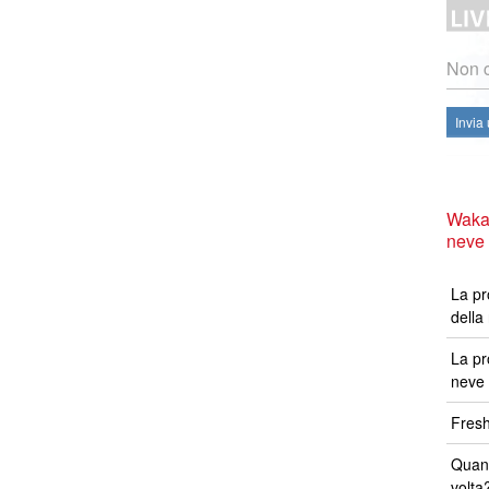
Non c
Invia
Waka
neve
La pr
della
La pr
neve 
Fresh
Quand
volta