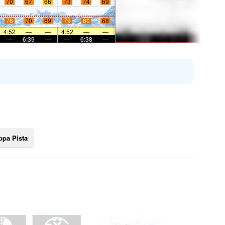
70
67
66
73
74
69
76
70
69
79
80
68
4:52
—
—
4:52
—
—
—
6:39
—
—
6:38
—
pa Pista