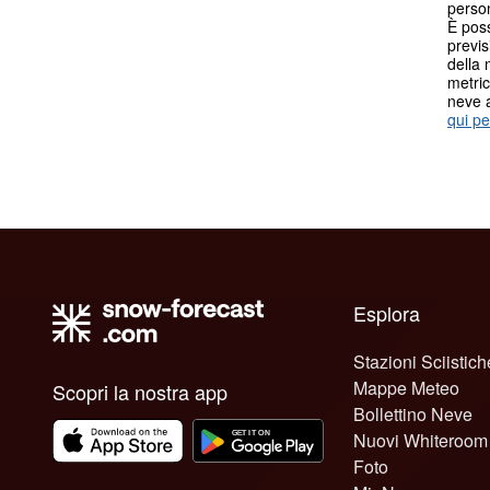
person
È poss
previs
della 
metric
neve 
qui pe
Esplora
Stazioni Sciistich
Mappe Meteo
Scopri la nostra app
Bollettino Neve
Nuovi Whiteroom
Foto