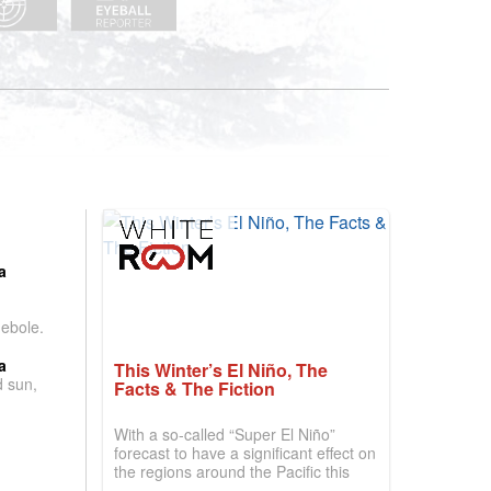
:
a
debole.
a
This Winter’s El Niño, The
d sun,
Facts & The Fiction
With a so-called “Super El Niño”
forecast to have a significant effect on
the regions around the Pacific this
winter, the question skiers are asking