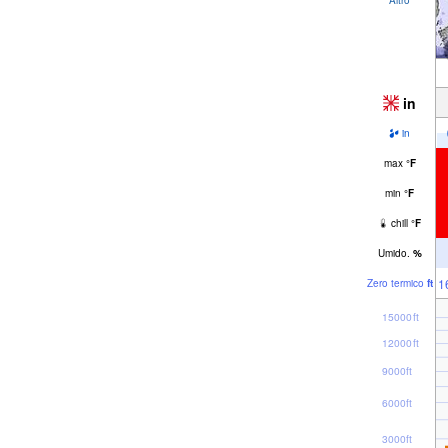
in
in
max
°
F
min
°
F
chill
°
F
Umido.
%
1
Zero termico
ft
15000ft
12000ft
9000ft
6000ft
3000ft