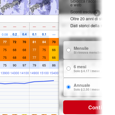
Sblocca l'accesso compl
e web
Sconti esclusivi per i m
Oltre 20 anni di storia d
Dati storici della neve
—
—
—
—
—
—
0.2
0.4
0.1
0.1
0.08
—
77
72
70
81
84
70
Mensile
75
68
68
77
75
66
Si rinnova mensilmente
75
68
68
77
75
66
75
90
97
79
65
86
6 mesi
Solo $ 4.17 / mese
13900
14300
14100
14900
15100
15400
Annuale
Solo $ 2.50 / mese
Continua