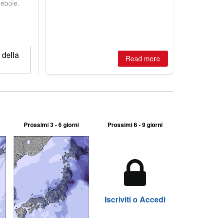
debole.
is simple: book now or wait, and
where are the best odds?
 della
Read more
Prossimi 3 - 6 giorni
Prossimi 6 - 9 giorni
Iscriviti o Accedi